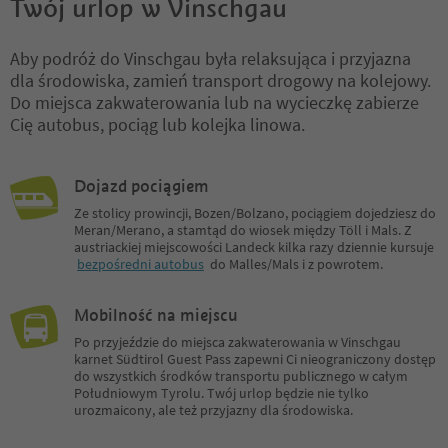
Twój urlop w Vinschgau
Aby podróż do Vinschgau była relaksująca i przyjazna
dla środowiska, zamień transport drogowy na kolejowy.
Do miejsca zakwaterowania lub na wycieczkę zabierze
Cię autobus, pociąg lub kolejka linowa.
Dojazd pociągiem
Ze stolicy prowincji, Bozen/Bolzano, pociągiem dojedziesz do
Meran/Merano, a stamtąd do wiosek między Töll i Mals. Z
austriackiej miejscowości Landeck kilka razy dziennie kursuje
bezpośredni autobus
do Malles/Mals i z powrotem.
Mobilność na miejscu
Po przyjeździe do miejsca zakwaterowania w Vinschgau
karnet Südtirol Guest Pass zapewni Ci nieograniczony dostęp
do wszystkich środków transportu publicznego w całym
Południowym Tyrolu. Twój urlop będzie nie tylko
urozmaicony, ale też przyjazny dla środowiska.