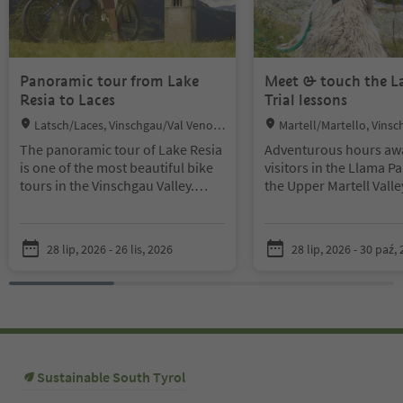
Panoramic tour from Lake
Meet & touch the L
Resia to Laces
Trial lessons
Location:
Location:
Latsch/Laces, Vinschgau/Val Venost
Martell/Martello, Vins
a
osta
The panoramic tour of Lake Resia
Adventurous hours awa
is one of the most beautiful bike
visitors in the Llama Pa
tours in the Vinschgau Valley.
the Upper Martell Valle
Riding along Lake Resia, always
summer quarters of th
the Ortler, the Königsspitze and
Park New World cameli
the Cevedale in front of your eyes.
you can get to know th
28 lip, 2026 - 26 lis, 2026
28 lip, 2026 - 30 paź,
Shuttle Transfer - The tour ist not
curious animals, get ve
guided, but everything is well
them while petting, c
signposted.
feeding them and, if yo
lead them yourself on 
through the meadows a
of the National Park du
short trekking walk aft
Sustainable South Tyrol
instruction in the obst
Smaller children may l