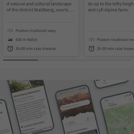
d natural and cultural landscape
ds up to the lofty heigh
of the district Waldberg, courts an
aint Lyfi Alpine farm.
d private land, where people get a
n insight into the work and the life
of the inhabitants.
The walk starts
Poziom trudności easy
at the "Niederhof", from there foll
ow the forest road to the "Oberho
430 m Wzlot
Poziom trudności m
f", where the path no.26 leads up
3h:00 min czas trwania
2h:30 min czas trwan
hill through the forest. This path l
eads up to the crossing path no.2
4A, where the family hike continu
es left to the "Suachbichl". Now it
goes on at the path no.15A back t
o the path no.15, this path leads t
o an unlabeled but highly visible
way again down to the trail no.15.
You walk past the "Stallwies- and
Greithof" and from there follow t
he marking 15A. Once the path lea
ds out of the forest, the trek conti
nues left and returns through the
forest path no.8 back to "Niederh