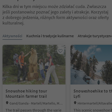
Kilka dni w tym miejscu może zdziałać cuda. Zwłaszcza
jeśli postanowisz poznać jego zalety i atrakcje. Korzystaj
z dobrego jedzenia, różnych form aktywności oraz oferty
kulturalnej.
Znajdujesz się na suwaku z zakładkami. Wybierz zakładkę, aby zobac
Aktywności
Kuchnia i tradycje kulinarne
Atrakcje turystyczn
Snowshoe hiking tour
Snoweshoehike to t
Mountain farmer trail
Lyfi
Location:
Location:
Gand/Ganda - Martell/Martello, Mar
Hintermartell/Altavalle
tell/Martello, Vinschgau/Val Venosta
rtello, Vinschgau/Val Ven
The trail passes through the varie
This scenic snowshoe 