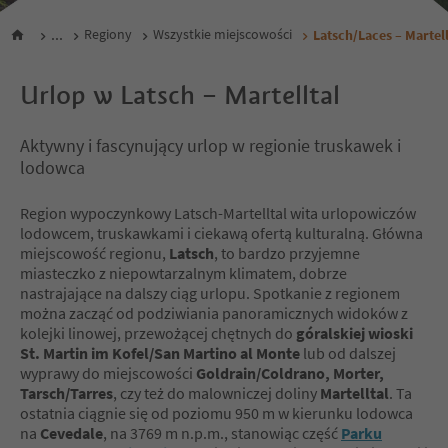
...
Regiony
Wszystkie miejscowości
Latsch/Laces – Martell
Urlop w Latsch – Martelltal
Aktywny i fascynujący urlop w regionie truskawek i
lodowca
Region wypoczynkowy Latsch-Martelltal wita urlopowiczów
lodowcem, truskawkami i ciekawą ofertą kulturalną. Główna
miejscowość regionu,
Latsch
, to bardzo przyjemne
miasteczko z niepowtarzalnym klimatem, dobrze
nastrajające na dalszy ciąg urlopu. Spotkanie z regionem
można zacząć od podziwiania panoramicznych widoków z
kolejki linowej, przewożącej chętnych do
góralskiej wioski
St. Martin im Kofel/San Martino al Monte
lub od dalszej
wyprawy do miejscowości
Goldrain/Coldrano, Morter,
Tarsch/Tarres
, czy też do malowniczej doliny
Martelltal
. Ta
ostatnia ciągnie się od poziomu 950 m w kierunku lodowca
na
Cevedale
, na 3769 m n.p.m., stanowiąc część
Parku