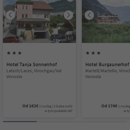
1
/
7
3
Gwiazdki
3
Gwiazdki
Hotel Tanja Sonnenhof
Hotel Burgaunerhof
Lokalizacja:
Lokalizacja:
Latsch/Laces, Vinschgau/Val
Martell/Martello, Vins
Venosta
Venosta
Od
162
€
Od
174
€
1 nocleg / 2 liczba osób
1 nocleg
w tym podatek VAT
w t