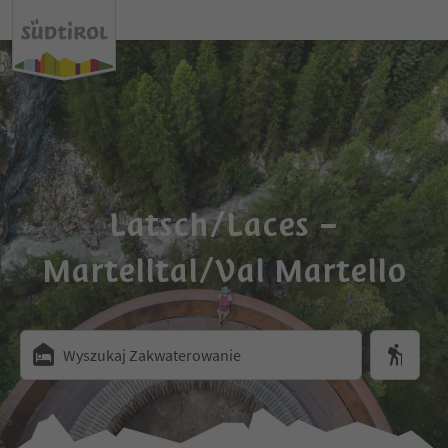
Latsch/Laces –
Martelltal/Val Martello
Wyszukaj Zakwaterowanie