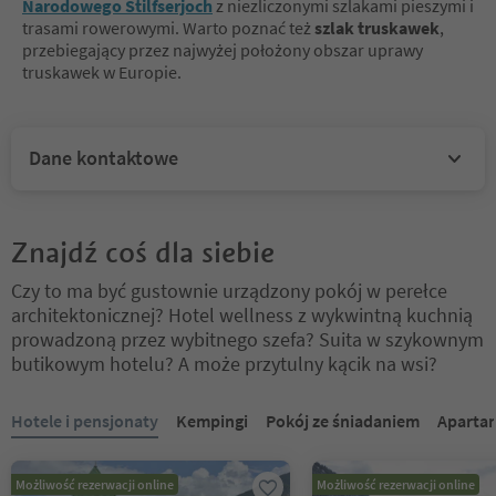
Narodowego Stilfserjoch
z niezliczonymi szlakami pieszymi i
trasami rowerowymi. Warto poznać też
szlak truskawek
,
przebiegający przez najwyżej położony obszar uprawy
truskawek w Europie.
Dane kontaktowe
Znajdź coś dla siebie
Czy to ma być gustownie urządzony pokój w perełce
architektonicznej? Hotel wellness z wykwintną kuchnią
prowadzoną przez wybitnego szefa? Suita w szykownym
butikowym hotelu? A może przytulny kącik na wsi?
Znajdujesz się na suwaku z zakładkami. Wybierz zakładkę, aby zobac
Hotele i pensjonaty
Kempingi
Pokój ze śniadaniem
Aparta
Możliwość rezerwacji online
Możliwość rezerwacji online