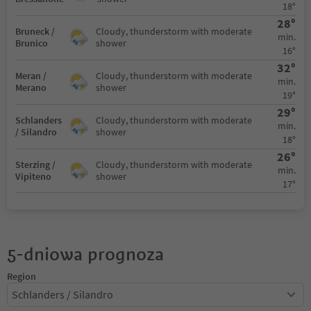
18°
28°
Bruneck /
Cloudy, thunderstorm with moderate
min.
Brunico
shower
16°
32°
Meran /
Cloudy, thunderstorm with moderate
min.
Merano
shower
19°
29°
Schlanders
Cloudy, thunderstorm with moderate
min.
/ Silandro
shower
18°
26°
Sterzing /
Cloudy, thunderstorm with moderate
min.
Vipiteno
shower
17°
5-dniowa prognoza
Region
Schlanders / Silandro