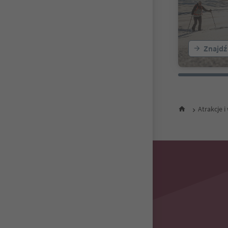
Znajdź
Atrakcje 