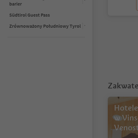
barier
Südtirol Guest Pass
1
Zrównoważony Południowy Tyrol
Zakwate
Hotele
w Vins
Venos