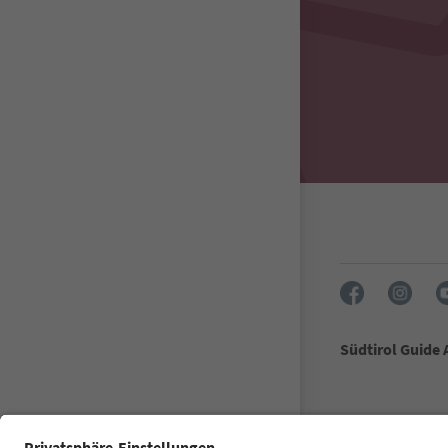
Südtirol Guide
FAQ
Dane kon