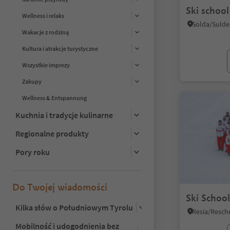
Ski school
Wellness i relaks
Wakacje z rodziną
Kultura i atrakcje turystyczne
Wszystkie imprezy
Zakupy
Wellness & Entspannung
Kuchnia i tradycje kulinarne
Regionalne produkty
Pory roku
Do Twojej wiadomości
Ski Schoo
Kilka słów o Południowym Tyrolu
Mobilność i udogodnienia bez