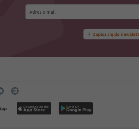
Adres e-mail
Zapisz się do newslet
 App
taktowe
Naciśnij
MICE
Polityka prywatności
Regulamin
Sto