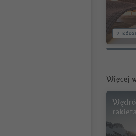
Idź do
Więcej 
Wędró
rakiet