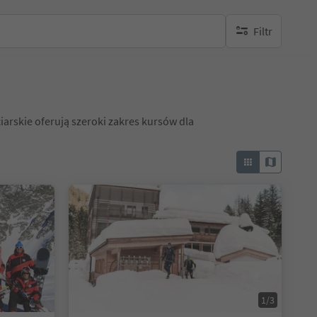
Filtr
brak aktywnych fi
iarskie oferują szeroki zakres kursów dla
1/3