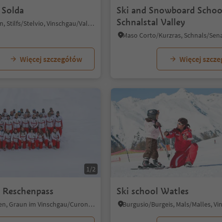
 Solda
Ski and Snowboard Schoo
Schnalstal Valley
Solda/Sulden, Stilfs/Stelvio, Vinschgau/Val Venosta
Więcej szczegółów
Więcej szcz
1/2
l Reschenpass
Ski school Watles
Resia/Reschen, Graun im Vinschgau/Curon Venosta, Vinschgau/Val Venosta