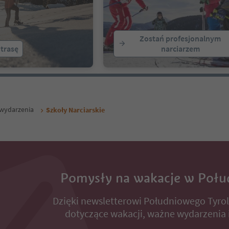
Zostań profesjonalnym
 trasę
narciarzem
i wydarzenia
Szkoły Narciarskie
Pomysły na wakacje w Połu
Dzięki newsletterowi Południowego Tyro
dotyczące wakacji, ważne wydarzenia i