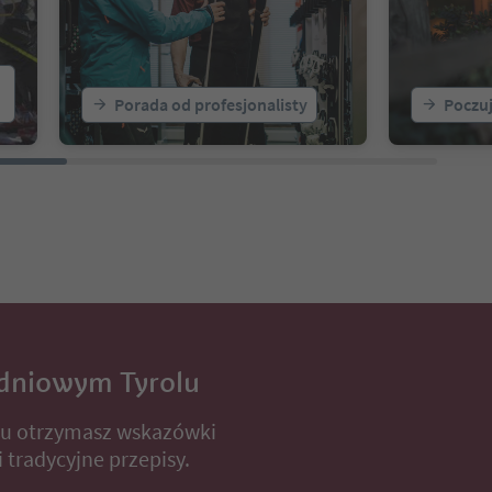
Porada od profesjonalisty
Poczu
dniowym Tyrolu
lu otrzymasz wskazówki
 tradycyjne przepisy.