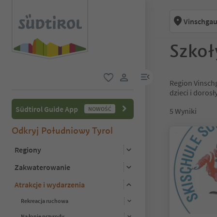
Vinschgau
Szkoł
link menu
Region Vinschg
ulubione
link użytkownika
dzieci i doros
Südtirol Guide App
NOWOŚĆ
5
Wyniki
Odkryj Południowy Tyrol
Regiony
Zakwaterowanie
Atrakcje i wydarzenia
Rekreacja ruchowa
Na łonie przyrody