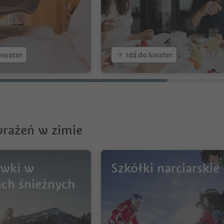
 kwater
Idź do kwater
wrażeń w zimie
wki w
Szkółki narciarskie
ach śnieżnych