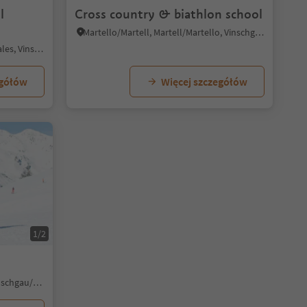
l
Cross country & biathlon school
Martello/Martell, Martell/Martello, Vinschgau/Val Venosta
Maso Corto/Kurzras, Schnals/Senales, Vinschgau/Val Venosta
egółów
Więcej szczegółów
1/2
Burgusio/Burgeis, Mals/Malles, Vinschgau/Val Venosta