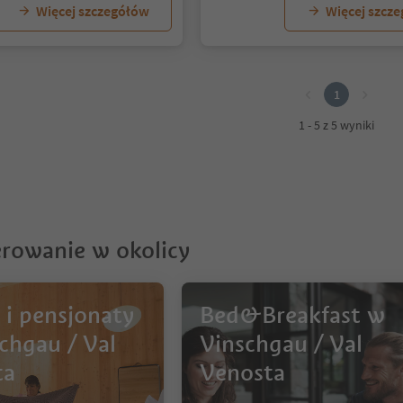
Więcej szczegółów
Więcej szcz
1
1 - 5 z 5 wyniki
rowanie w okolicy
 i pensjonaty
Bed&Breakfast w
chgau / Val
Vinschgau / Val
ta
Venosta