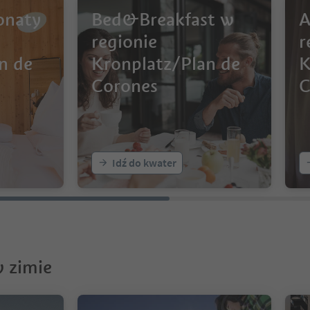
onaty
Bed&Breakfast w
A
regionie
r
n de
Kronplatz/Plan de
K
Corones
C
Idź do kwater
 zimie