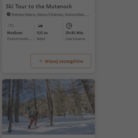
Ski Tour to the Mutenock
Chienes/Kiens, Kiens/Chienes, Dolomites Region Kronplatz/Plan de Corones
Medium
925 m
2h:45 Min
Poziom trudności
Wzlot
czas trwania
Więcej szczegółów
1/5