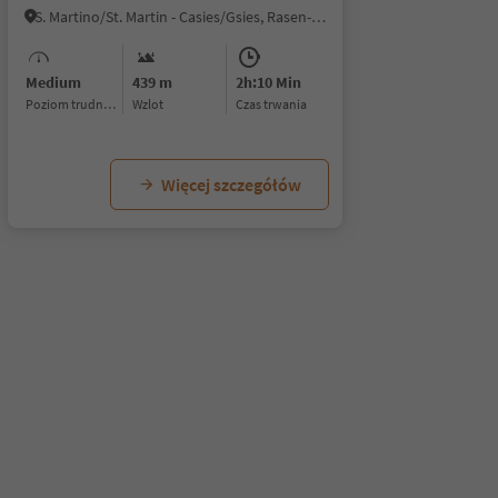
S. Martino/St. Martin - Casies/Gsies, Rasen-Antholz/Rasun Anterselva, Dolomites Region Kronplatz/Plan de Corones
Medium
439 m
2h:10 Min
Poziom trudności
Wzlot
czas trwania
Więcej szczegółów