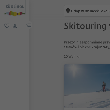
Urlop w Bruneck i okol
Skitouring
link menu
ulubione
link użytkownika
Przeżyj niezapomniane przy
szlaków i piękne krajobrazy
10
Wyniki