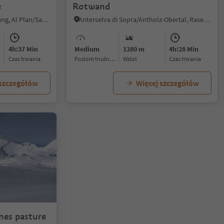
e
Rotwand
Valdaora di Mezzo/Mitterolang, Al Plan/San Vigilio, Dolomites Region Kronplatz/Plan de Corones
Anterselva di Sopra/Antholz-Obertal, Rasen-Antholz/Rasun Anterselva, Dolomites Region Kronplatz/Plan de Corones
4h:37 Min
Medium
1280 m
4h:28 Min
czas trwania
Poziom trudności
Wzlot
czas trwania
 szczegółów
Więcej szczegółów
nes pasture