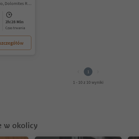
San Vigilio, Al Plan/San Vigilio, Dolomites Region Kronplatz/Plan de Corones
2h:28 Min
czas trwania
 szczegółów
1
1 - 10 z 10 wyniki
 w okolicy