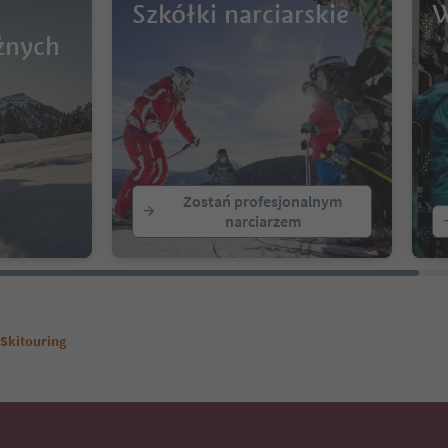
Szkółki narciarskie
W
żnych
Zostań profesjonalnym
narciarzem
Skitouring