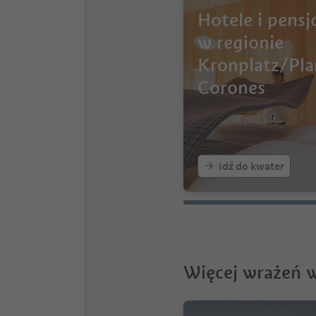
Hotele i pensj
w regionie
Kronplatz/Pla
Corones
Idź do kwater
Więcej wrażeń w