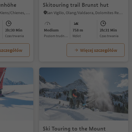
zenhöhe
Skitouring trail Brunst hut
Selva die Molini/Mühlwald, Kiens/Chienes, Dolomites Region Kronplatz/Plan de Corones
San Vigilio, Olang/Valdaora, Dolomites Region Kronplatz/Plan de Corones
2h:30 Min
Medium
758 m
2h:31 Min
czas trwania
Poziom trudności
Wzlot
czas trwania
 szczegółów
Więcej szczegółów
Ski Touring to the Mount