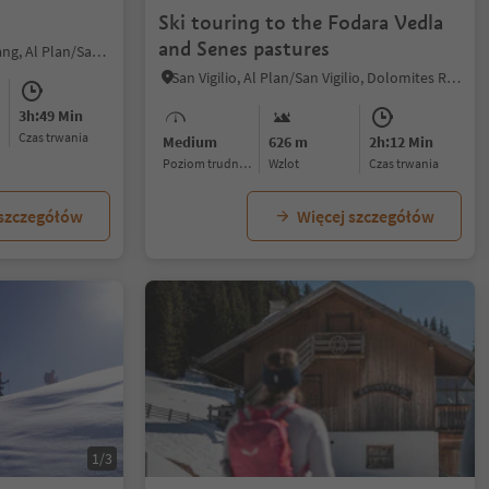
Ski touring to the Fodara Vedla
and Senes pastures
Valdaora di Mezzo/Mitterolang, Al Plan/San Vigilio, Dolomites Region Kronplatz/Plan de Corones
San Vigilio, Al Plan/San Vigilio, Dolomites Region Kronplatz/Plan de Corones
3h:49 Min
czas trwania
Medium
626 m
2h:12 Min
Poziom trudności
Wzlot
czas trwania
 szczegółów
Więcej szczegółów
1/3