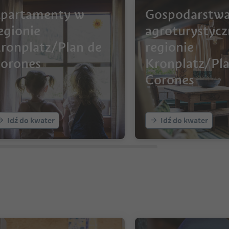
partamenty w
Gospodarstw
egionie
agroturystyc
ronplatz/Plan de
regionie
orones
Kronplatz/Pl
Corones
Idź do kwater
Idź do kwater