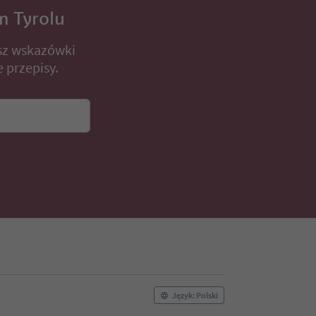
m Tyrolu
sz wskazówki
 przepisy.
Język: Polski