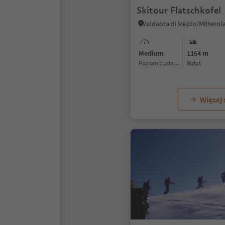
Skitour Flatschkofel
Medium
1164 m
Poziom trudności
Wzlot
Więcej