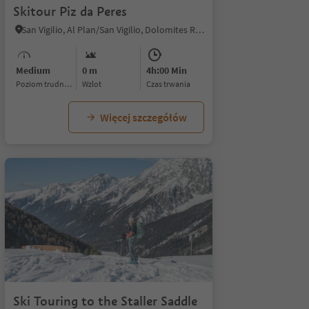
Skitour Piz da Peres
San Vigilio, Al Plan/San Vigilio, Dolomites Region Kronplatz/Plan de Corones
Medium
0 m
4h:00 Min
Poziom trudności
Wzlot
czas trwania
Więcej szczegółów
Ski Touring to the Staller Saddle