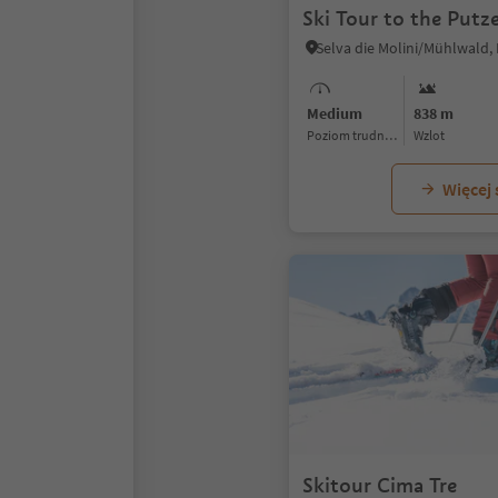
Ski Tour to the Put
Medium
838 m
Poziom trudności
Wzlot
Więcej
Skitour Cima Tre