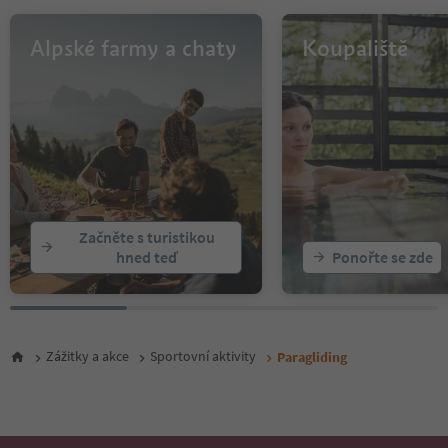
Alpské farmy a chaty
Koupaliště
Začněte s turistikou
hned teď
Ponořte se zde
Zážitky a akce
Sportovní aktivity
Paragliding