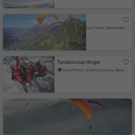
Tirolfly
Tirolo/Tirol, Tirol/Tirolo, Meran/Merano and environs
Tandemclub Ifinger
Prenn/Prenn, Schenna/Scena, Meran/Merano and environs
Paragliding tandemflights
kronplatz
Riscone/Reischach, Bruneck/Brunico, Dolomites Region Kronplatz/Plan de Corones