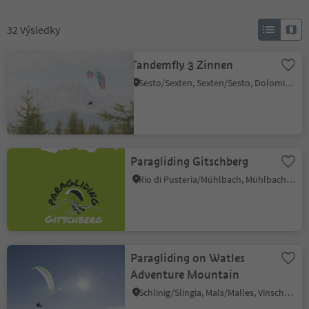
32
Výsledky
Tandemfly 3 Zinnen
Sesto/Sexten, Sexten/Sesto, Dolomites Region 3 Zinnen
Paragliding Gitschberg
Rio di Pusteria/Mühlbach, Mühlbach/Rio di Pusteria, Brixen/Bressanone and environs
Paragliding on Watles
Adventure Mountain
Schlinig/Slingia, Mals/Malles, Vinschgau/Val Venosta