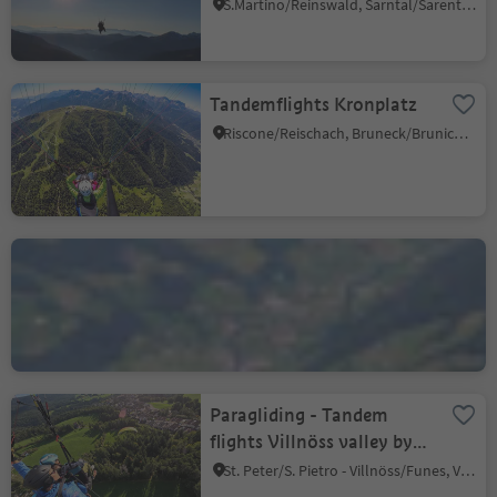
S.Martino/Reinswald, Sarntal/Sarentino, Bolzano/Bozen and environs
Tandemflights Kronplatz
Riscone/Reischach, Bruneck/Brunico, Dolomites Region Kronplatz/Plan de Corones
Paragliding at Speikboden
Selva di Fuori/Außermühlwald, Sand in Taufers/Campo Tures, Ahrntal/Valle Aurina
Paragliding - Tandem
flights Villnöss valley by
Samuel Messner
St. Peter/S. Pietro - Villnöss/Funes, Villnöss/Funes, Dolomites Region Lüsen Villnöss