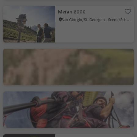
Meran 2000
San Giorgio/St. Georgen - Scena/Schenna, Meran/Merano, Meran/Merano and environs
Paragliding Gardenafly
Ortisei/Urtijëi/St. Ulrich/Urtijëi, Urtijëi/Ortisei, Dolomites Region Val Gardena
FLY42 Paragliding Tandem
Flights
San Martino i.P./St. Martin i.P., St.Martin in Passeier/San Martino in Passiria, Meran/Merano and environs