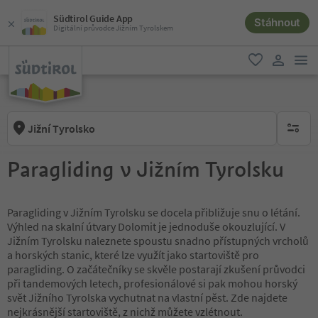
Südtirol Guide App
Stáhnout
Digitální průvodce Jižním Tyrolskem
odk
oblíbené
uživatel
Jižní Tyrolsko
brak ak
Paragliding v Jižním Tyrolsku
Paragliding v Jižním Tyrolsku se docela přibližuje snu o létání.
Výhled na skalní útvary Dolomit je jednoduše okouzlující. V
Jižním Tyrolsku naleznete spoustu snadno přístupných vrcholů
a horských stanic, které lze využít jako startoviště pro
paragliding. O začátečníky se skvěle postarají zkušení průvodci
při tandemových letech, profesionálové si pak mohou horský
svět Jižního Tyrolska vychutnat na vlastní pěst. Zde najdete
nejkrásnější startoviště, z nichž můžete vzlétnout.