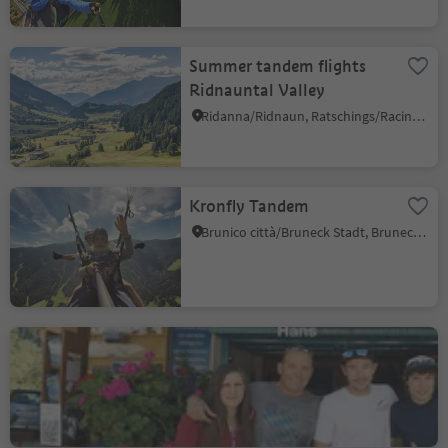
Summer tandem flights
Ridnauntal Valley
Ridanna/Ridnaun, Ratschings/Racines, Sterzing/Vipiteno and environs
Kronfly Tandem
Brunico città/Bruneck Stadt, Bruneck/Brunico, Dolomites Region Kronplatz/Plan de Corones
Tandemclub Ifinger
Saltusio/Saltaus, St.Martin in Passeier/San Martino in Passiria, Meran/Merano and environs