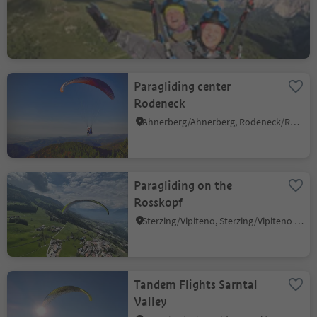
Natz/Naz, Brixen/Bressanone, Brixen/Bressanone and environs
Paragliding center
Rodeneck
Ahnerberg/Ahnerberg, Rodeneck/Rodengo, Brixen/Bressanone and environs
Paragliding on the
Rosskopf
Sterzing/Vipiteno, Sterzing/Vipiteno and environs
Tandem Flights Sarntal
Valley