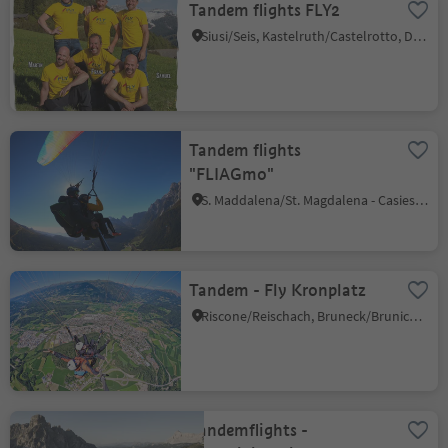
Tandem flights FLY2
Siusi/Seis, Kastelruth/Castelrotto, Dolomites Region Seiser Alm
Tandem flights
"FLIAGmo"
S. Maddalena/St. Magdalena - Casies/Gsies, Gsies/Valle di Casies
Tandem - Fly Kronplatz
Riscone/Reischach, Bruneck/Brunico, Dolomites Region Kronplatz/Plan de Corones
Tandemflights -