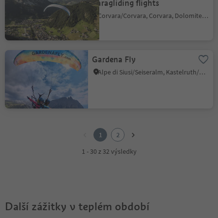
Paragliding flights
Corvara/Corvara, Corvara, Dolomites Region Alta Badia
Gardena Fly
Alpe di Siusi/Seiseralm, Kastelruth/Castelrotto, Dolomites Region Seiser Alm
1
2
1
2
1 - 30 z 32 výsledky
Další zážitky v teplém období