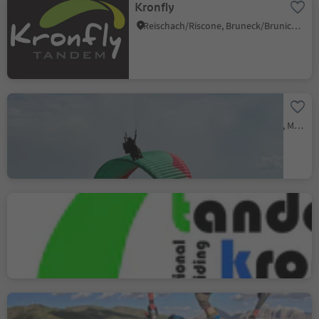
Kronfly
Reischach/Riscone, Bruneck/Brunico, Dolomites Region Kronplatz/Plan de Corones
Paragliding tandem flight
Tscherms/Cermes, Riffian/Rifiano, Meran/Merano and environs
Tandemflights Kronplatz
Riscone/Reischach, Bruneck/Brunico, Dolomites Region Kronplatz/Plan de Corones
Paragliding Plose