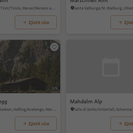
alm
Marschnell Alm
Tirolo/Tirol, Tirol/Tirolo, Meran/Merano and environs
Zjistit více
Zjist
1/5
egg
Mahdalm Alp
Falzeben/Falzeben, Hafling/Avelengo, Meran/Merano and environs
Zjistit více
Zjist