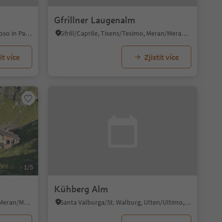
Gfrillner Laugenalm
Plan/Pfelders, Moos in Passeier/Moso in Passiria, Meran/Merano and environs
Gfrill/Caprile, Tisens/Tesimo, Meran/Merano and environs
it více
Zjistit více
1/5
Kühberg Alm
Vernurio/Vernuer, Riffian/Rifiano, Meran/Merano and environs
Santa Valburga/St. Walburg, Ulten/Ultimo, Meran/Merano and environs