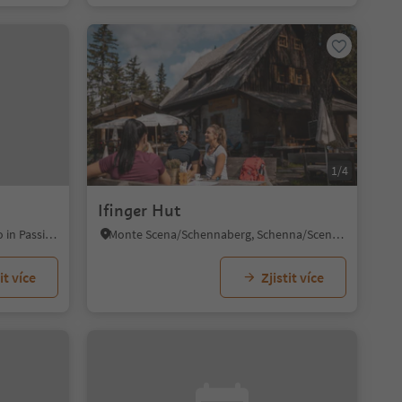
1/4
Ifinger Hut
Plata/Platt, Moos in Passeier/Moso in Passiria, Meran/Merano and environs
Monte Scena/Schennaberg, Schenna/Scena, Meran/Merano and environs
it více
Zjistit více