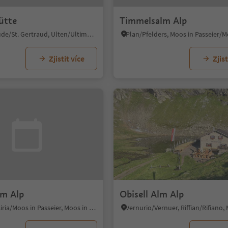
ütte
Timmelsalm Alp
Santa Gertrude/St. Gertraud, Ulten/Ultimo, Meran/Merano and environs
Zjistit více
Zjist
lm Alp
Obisell Alm Alp
Moso in Passiria/Moos in Passeier, Moos in Passeier/Moso in Passiria, Meran/Merano and environs