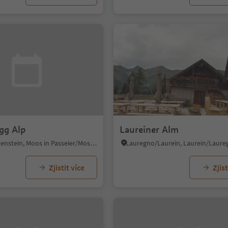
gg Alp
Laureiner Alm
Corvara/Rabenstein, Moos in Passeier/Moso in Passiria, Meran/Merano and environs
Zjistit více
Zjist