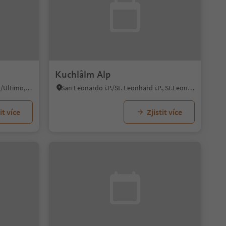
Kuchlålm Alp
Santa Valburga/St. Walburg, Ulten/Ultimo, Meran/Merano and environs
San Leonardo i.P./St. Leonhard i.P., St.Leonhard in Passeier/San Leonardo in Passiria, Meran/Merano and environs
it více
Zjistit více