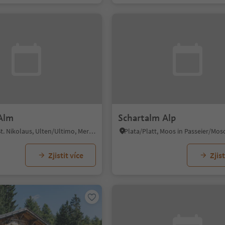
Alm
Schartalm Alp
San Nicolò/St. Nikolaus, Ulten/Ultimo, Meran/Merano and environs
Zjistit více
Zjist