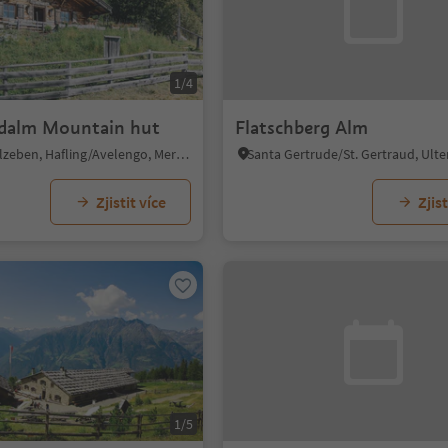
1/4
dalm Mountain hut
Flatschberg Alm
Falzeben/Falzeben, Hafling/Avelengo, Meran/Merano and environs
Zjistit více
Zjist
1/5