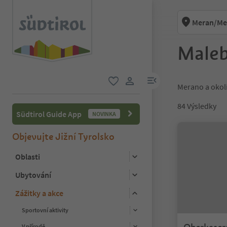
Meran/Mer
Maleb
odkaz na menu
Merano a okolí
oblíbené
uživatelský odkaz
84
Výsledky
Südtirol Guide App
NOVINKA
Objevujte Jižní Tyrolsko
Oblasti
Ubytování
Zážitky a akce
Sportovní aktivity
V přírodě