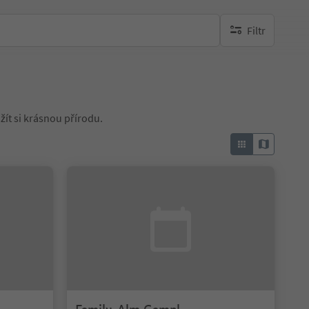
Filtr
brak aktywnych fi
žít si krásnou přírodu.