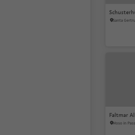
Schusterh
Faltmar A