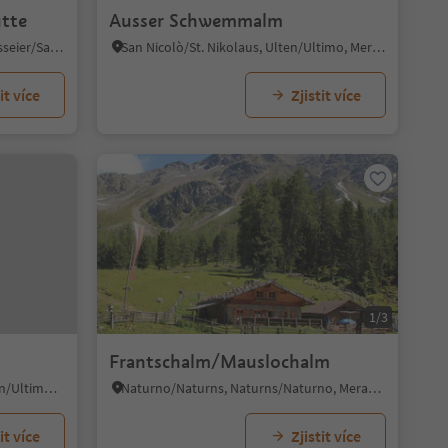
ütte
Ausser Schwemmalm
Valtina/Walten, St.Leonhard in Passeier/San Leonardo in Passiria, Meran/Merano and environs
San Nicolò/St. Nikolaus, Ulten/Ultimo, Meran/Merano and environs
it více
Zjistit více
1/3
Frantschalm/Mauslochalm
Santa Gertrude/St. Gertraud, Ulten/Ultimo, Meran/Merano and environs
Naturno/Naturns, Naturns/Naturno, Meran/Merano and environs
it více
Zjistit více