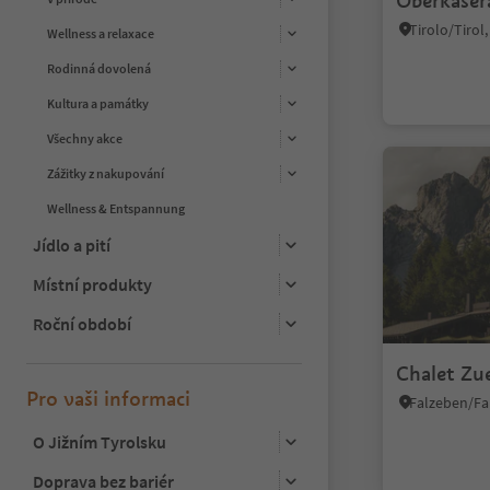
Oberkaser
Wellness a relaxace
Rodinná dovolená
Kultura a památky
Všechny akce
Zážitky z nakupování
Wellness & Entspannung
Jídlo a pití
Místní produkty
Roční období
Chalet Zu
Pro vaši informaci
O Jižním Tyrolsku
Doprava bez bariér