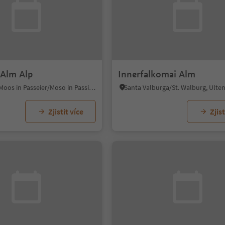
Alm Alp
Innerfalkomai Alm
Plata/Platt, Moos in Passeier/Moso in Passiria, Meran/Merano and environs
Zjistit více
Zjist