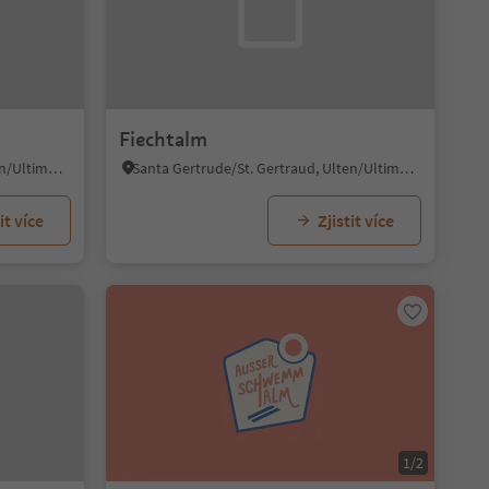
Fiechtalm
Santa Gertrude/St. Gertraud, Ulten/Ultimo, Meran/Merano and environs
Santa Gertrude/St. Gertraud, Ulten/Ultimo, Meran/Merano and environs
it více
Zjistit více
1/2