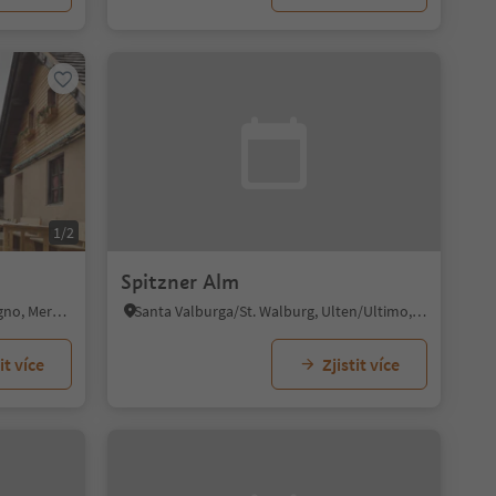
1/2
Spitzner Alm
Lauregno/Laurein, Laurein/Lauregno, Meran/Merano and environs
Santa Valburga/St. Walburg, Ulten/Ultimo, Meran/Merano and environs
it více
Zjistit více