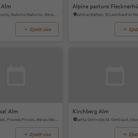
 Alm
Alpine pasture Flecknerh
Naturno/Naturns, Naturns/Naturno, Meran/Merano and environs
Zjistit více
Zjist
sel Alm
Kirchberg Alm
Proves/Proveis, Proveis/Proves, Meran/Merano and environs
Zjistit více
Zjist