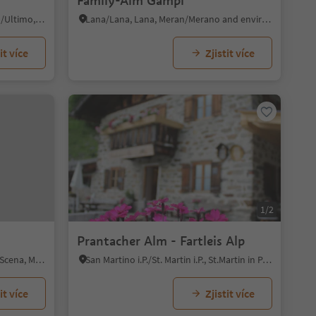
Family-Alm Gampl
Santa Valburga/St. Walburg, Ulten/Ultimo, Meran/Merano and environs
Lana/Lana, Lana, Meran/Merano and environs
it více
Zjistit více
1/2
Prantacher Alm - Fartleis Alp
Talle di Sotto/Untertall, Schenna/Scena, Meran/Merano and environs
San Martino i.P./St. Martin i.P., St.Martin in Passeier/San Martino in Passiria, Meran/Merano and environs
it více
Zjistit více