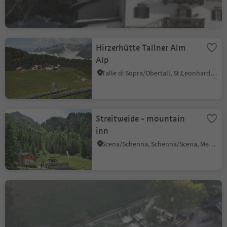
Hirzerhütte Tallner Alm
Alp
Talle di Sopra/Obertall, St.Leonhard in Passeier/San Leonardo in Passiria, Meran/Merano and environs
Streitweide - mountain
inn
Scena/Schenna, Schenna/Scena, Meran/Merano and environs
Schmiedlalm
Grissiano/Grissian, Tisens/Tesimo, Meran/Merano and environs