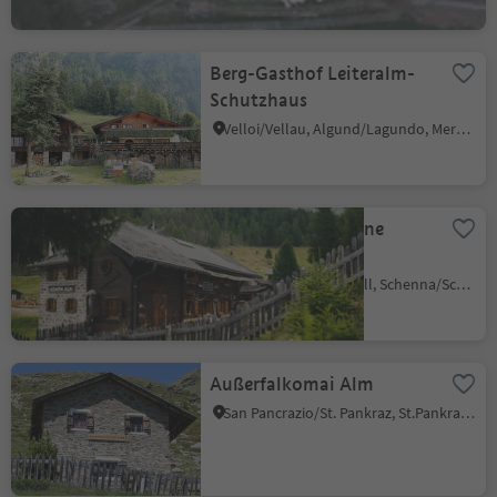
Berg-Gasthof Leiteralm-
Schutzhaus
Velloi/Vellau, Algund/Lagundo, Meran/Merano and environs
Gompm Alm - alpine
pasture hut
Talle di Sopra/Obertall, Schenna/Scena, Meran/Merano and environs
Außerfalkomai Alm
San Pancrazio/St. Pankraz, St.Pankraz/San Pancrazio, Meran/Merano and environs