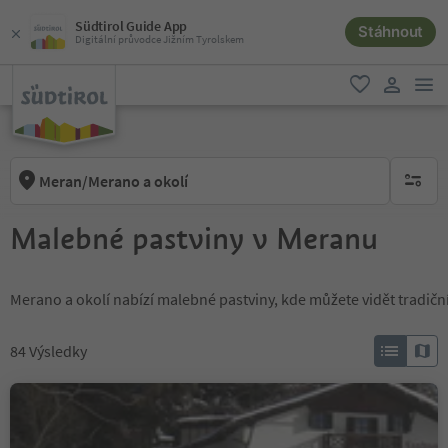
Südtirol Guide App
Stáhnout
Digitální průvodce Jižním Tyrolskem
odk
oblíbené
uživatel
Meran/Merano a okolí
brak ak
Malebné pastviny v Meranu
Merano a okolí nabízí malebné pastviny, kde můžete vidět tradiční 
84
Výsledky
Leadner Alm Alpine hut
Verano/Vöran, Vöran/Verano, Meran/Merano and environs