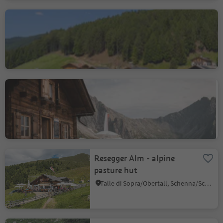
The Alpine Hotel Taser
Monte Scena/Schennaberg, Schenna/Scena, Meran/Merano and environs
Úroveň udržitelnosti 2
Assenhütte - mountain
hut
Talle di Sopra/Obertall, Schenna/Scena, Meran/Merano and environs
Resegger Alm - alpine
pasture hut
Talle di Sopra/Obertall, Schenna/Scena, Meran/Merano and environs