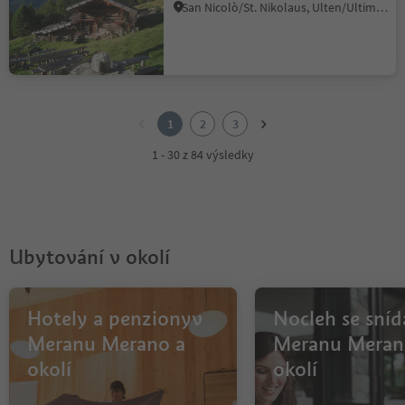
San Nicolò/St. Nikolaus, Ulten/Ultimo, Meran/Merano and environs
1
2
1
2
3
3
1 - 30 z 84 výsledky
Ubytování v okolí
Hotely a penzionyv
Nocleh se sníd
Meranu Merano a
Meranu Meran
okolí
okolí