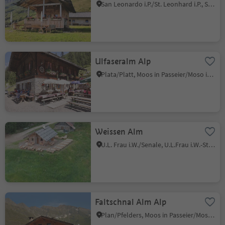
San Leonardo i.P./St. Leonhard i.P., St.Leonhard in Passeier/San Leonardo in Passiria, Meran/Merano and environs
Ulfaseralm Alp
Plata/Platt, Moos in Passeier/Moso in Passiria, Meran/Merano and environs
Weissen Alm
U.L. Frau i.W./Senale, U.L.Frau i.W.-St. Felix/Senale-S.Felice, Meran/Merano and environs
Faltschnal Alm Alp
Plan/Pfelders, Moos in Passeier/Moso in Passiria, Meran/Merano and environs