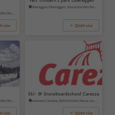
'Yeti' childern's park Obereggen
Obereggen/Obereggen, Deutschnofen/Nova Ponente, Dolomites Region Eggental
Obereggen/Obereggen, Deutschnofen/Nova Ponente, Dolomites Region Eggental
it více
Zjistit více
Ski- & Snowboardschool Carezza
Obereggen/Obereggen, Deutschnofen/Nova Ponente, Dolomites Region Eggental
Karersee/Carezza, Welschnofen/Nova Levante, Dolomites Region Eggental
it více
Zjistit více