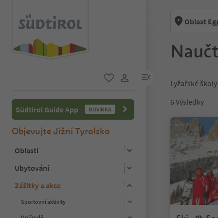
Oblast Eg
Naučt
odkaz na menu
Lyžařské školy
oblíbené
uživatelský odkaz
6
Výsledky
Südtirol Guide App
NOVINKA
Objevujte Jižní Tyrolsko
Oblasti
Ubytování
Zážitky a akce
Sportovní aktivity
V přírodě