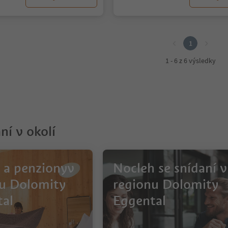
1
1 - 6 z 6 výsledky
í v okolí
 a penzionyv
Nocleh se snídaní v
u Dolomity
regionu Dolomity
al
Eggental