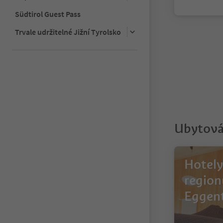
Südtirol Guest Pass
1
Trvale udržitelné Jižní Tyrolsko
Ubytován
Hotely
region
Eggent