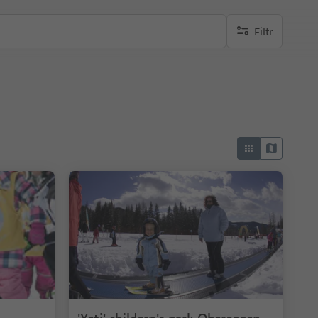
Filtr
brak aktywnych fi
1/5