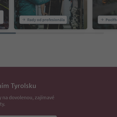
Rady od profesionála
Pociťt
ním Tyrolsku
py na dovolenou, zajímavé
ty.