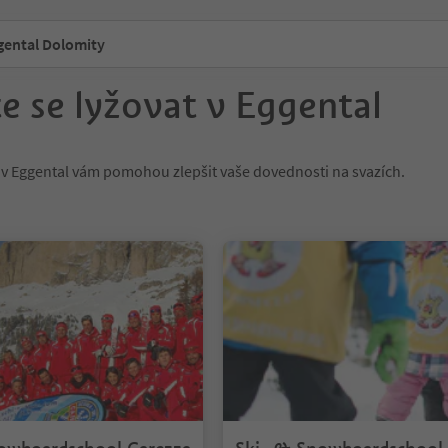
gental Dolomity
e se lyžovat v Eggental
 v Eggental vám pomohou zlepšit vaše dovednosti na svazích.
1/4