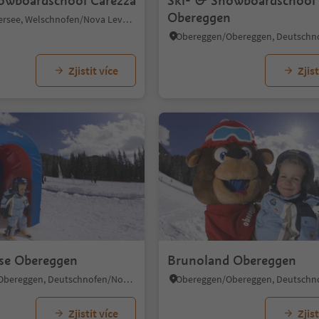
owboardschool Carezza
Ski- & Snowboardschool
Obereggen
Carezza/Karersee, Welschnofen/Nova Levante, Dolomites Region Eggental
Zjistit více
Zjist
se Obereggen
Brunoland Obereggen
Obereggen/Obereggen, Deutschnofen/Nova Ponente, Dolomites Region Eggental
Zjistit více
Zjist