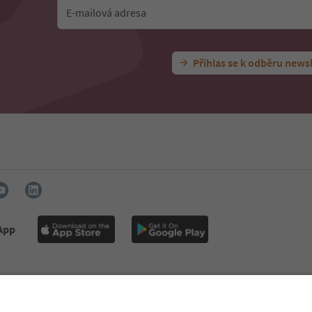
E-mailová adresa
Přihlas se k odběru news
 App
te nás
Tisk
MICE
Zásady ochrany osobních údajů
Podmínky a 
se
O nás
Prohlášení o přístupnosti
South Tyrol B2B