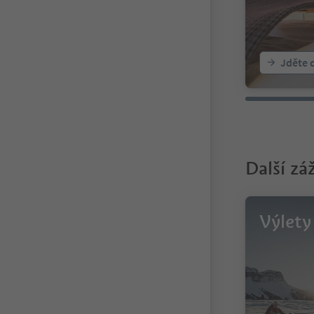
Jděte 
Další zá
Výlety