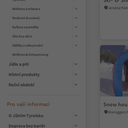
Ski- & Sn
Wellness a relaxace
Rodinná dovolená
Kultura a památky
Všechny akce
Zážitky z nakupování
Wellness & Entspannung
Jídlo a pití
Místní produkty
Roční období
Pro vaši informaci
Snow hou
O Jižním Tyrolsku
Doprava bez bariér