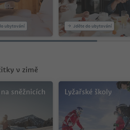
do ubytování
Jděte do ubytování
žitky v zimě
 na sněžnicích
Lyžařské školy