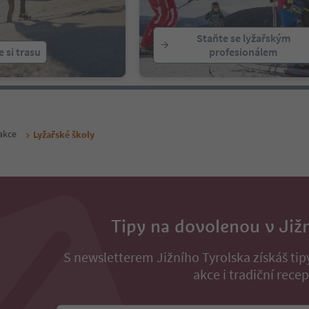
Staňte se lyžařským
 si trasu
profesionálem
 akce
Lyžařské školy
Tipy na dovolenou v Již
S newsletterem Jižního Tyrolska získáš ti
akce i tradiční recep