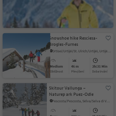
S.Cristina Gherdëina/S.Cristina Val Gardena/S.Cristina Gherdëina/St.Christina in Gröden, S.Crestina Gherdëina/Santa Cristina Val Gardana, Dolomites Region Val Gardena
Medium
647 m
4h:00 Min
Obtížnost
Převýšení
doba trvání
Snowshoe hike Resciesa-
Brogles-Furnes
Ortisei/Urtijëi/St. Ulrich/Urtijëi, Urtijëi/Ortisei, Dolomites Region Val Gardena
Medium
46 m
2h:31 Min
Obtížnost
Převýšení
doba trvání
Skitour Vallunga –
Naturep ark Puez-Odle
Pescosta/Pescosta, Sëlva/Selva di Val Gardena, Dolomites Region Val Gardena