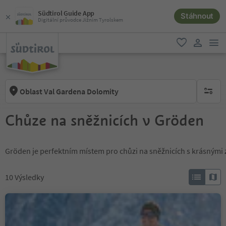
Südtirol Guide App
Stáhnout
Digitální průvodce Jižním Tyrolskem
odk
oblíbené
uživatel
Oblast Val Gardena Dolomity
brak ak
Chůze na sněžnicích v Gröden
Gröden je perfektním místem pro chůzi na sněžnicích s krásnými
10
Výsledky
Snowshoe hike below the
Sassolungo Group