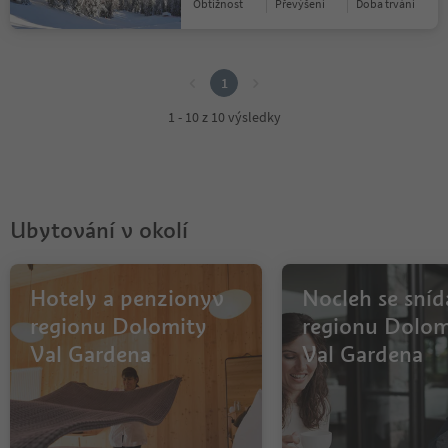
Obtížnost
Převýšení
doba trvání
1
1
1 - 10 z 10 výsledky
Ubytování v okolí
Hotely a penzionyv
Nocleh se sníd
regionu Dolomity
regionu Dolom
Val Gardena
Val Gardena