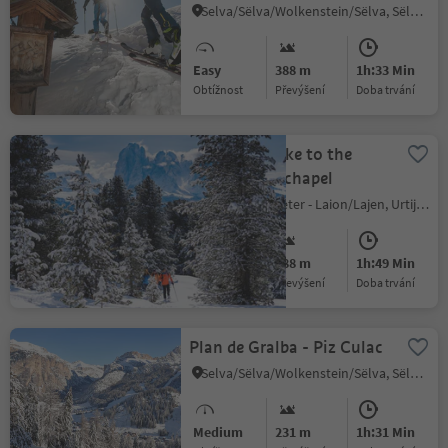
Raiser
Selva/Sëlva/Wolkenstein/Sëlva, Sëlva/Selva di Val Gardena, Dolomites Region Val Gardena
Easy
388 m
1h:33 Min
Obtížnost
Převýšení
doba trvání
Snowshoe hike to the
Heilig Kreuz chapel
S. Pietro/St. Peter - Laion/Lajen, Urtijëi/Ortisei, Dolomites Region Val Gardena
Medium
488 m
1h:49 Min
Obtížnost
Převýšení
doba trvání
Plan de Gralba - Piz Culac
Selva/Sëlva/Wolkenstein/Sëlva, Sëlva/Selva di Val Gardena, Dolomites Region Val Gardena
Medium
231 m
1h:31 Min