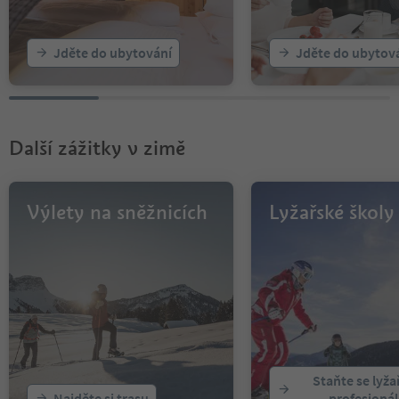
Jděte do ubytování
Jděte do ubytov
Další zážitky v zimě
Výlety na sněžnicích
Lyžařské školy
Staňte se lyž
Najděte si trasu
profesioná