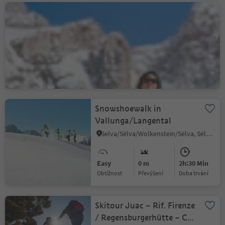
Snowshoe hike admiring
the Odle Group
S.Cristina Gherdëina/S.Cristina Val Gardena/S.Cristina Gherdëina/St.Christina in Gröden, S.Crestina Gherdëina/Santa Cristina Val Gardana, Dolomites Region Val Gardena
Medium
207 m
2h:00 Min
Obtížnost
Převýšení
doba trvání
Snowshoewalk in
Vallunga/Langental
Selva/Sëlva/Wolkenstein/Sëlva, Sëlva/Selva di Val Gardena, Dolomites Region Val Gardena
Easy
0 m
2h:30 Min
Obtížnost
Převýšení
doba trvání
Skitour Juac – Rif. Firenze
/ Regensburgerhütte – Col