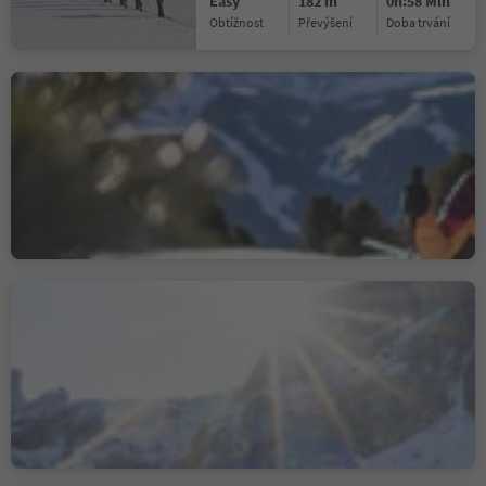
Easy
182 m
0h:58 Min
Obtížnost
Převýšení
doba trvání
Snowshoe hike to
Sëurasas
S.Cristina Gherdëina/S.Cristina Val Gardena/S.Cristina Gherdëina/St.Christina in Gröden, S.Crestina Gherdëina/Santa Cristina Val Gardana, Dolomites Region Val Gardena
Difficult
449 m
3h:00 Min
Obtížnost
Převýšení
doba trvání
Snowshoe hike to Mont
Sëura
S.Cristina Gherdëina/S.Cristina Val Gardena/S.Cristina Gherdëina/St.Christina in Gröden, S.Crestina Gherdëina/Santa Cristina Val Gardana, Dolomites Region Val Gardena
Medium
419 m
2h:10 Min
Obtížnost
Převýšení
doba trvání