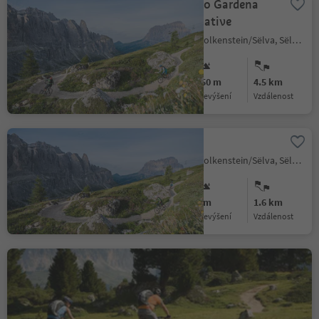
304 The Passo Gardena
circuit alternative
Selva/Sëlva/Wolkenstein/Sëlva, Sëlva/Selva di Val Gardena, Dolomites Region Val Gardena
Medium
650 m
4.5 km
Obtížnost
Převýšení
vzdálenost
Cir Giara
Selva/Sëlva/Wolkenstein/Sëlva, Sëlva/Selva di Val Gardena, Dolomites Region Val Gardena
Medium
0 m
1.6 km
Obtížnost
Převýšení
vzdálenost
223 Clockwise Val Duron
tour
Selva/Sëlva/Wolkenstein/Sëlva, Sëlva/Selva di Val Gardena, Dolomites Region Val Gardena