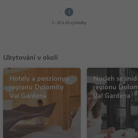
1
1
1 - 25 z 25 výsledky
Ubytování v okolí
Hotely a penzionyv
Nocleh se sníd
regionu Dolomity
regionu Dolom
Val Gardena
Val Gardena