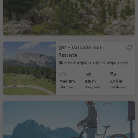
Selva/Sëlva/Wolkenstein/Sëlva, Sëlva/Selva di Val Gardena, Dolomites Region Val Gardena
Medium
796 m
17.0 km
Obtížnost
Převýšení
vzdálenost
302 - Variante Tour
Resciesa
Ortisei/Urtijëi/St. Ulrich/Urtijëi, Urtijëi/Ortisei, Dolomites Region Val Gardena
Medium
828 m
2.9 km
Obtížnost
Převýšení
vzdálenost
299 Rifugio Firenze Tour
Alternative
S.Cristina Gherdëina/S.Cristina Val Gardena/S.Cristina Gherdëina/St.Christina in Gröden, S.Crestina Gherdëina/Santa Cristina Val Gardana, Dolomites Region Val Gardena