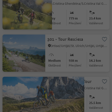
S.Cristina Gherdëina/S.Cristina Val Gardena/S.Cristina Gherdëina/St.Christina in Gröden, S.Crestina Gherdëina/Santa Cristina Val Gardana, Dolomites Region Val Gardena
Easy
779 m
23.4 km
Obtížnost
Převýšení
vzdálenost
301 - Tour Resciesa
Ortisei/Urtijëi/St. Ulrich/Urtijëi, Urtijëi/Ortisei, Dolomites Region Val Gardena
Medium
938 m
14.2 km
Obtížnost
Převýšení
vzdálenost
297 Mont de Seura Tour
S.Cristina Gherdëina/S.Cristina Val Gardena/S.Cristina Gherdëina/St.Christina in Gröden, S.Crestina Gherdëina/Santa Cristina Val Gardana, Dolomites Region Val Gardena
Difficult
873 m
25.5 km
Obtížnost
Převýšení
vzdálenost