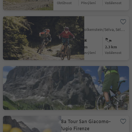
Obtížnost
Převýšení
vzdálenost
Jump Line
Selva/Sëlva/Wolkenstein/Sëlva, Sëlva/Selva di Val Gardena, Dolomites Region Val Gardena
Medium
0 m
2.3 km
Obtížnost
Převýšení
vzdálenost
309 Sassolungo Tour
Selva/Sëlva/Wolkenstein/Sëlva, Sëlva/Selva di Val Gardena, Dolomites Region Val Gardena
Medium
1022 m
16.3 km
Obtížnost
Převýšení
vzdálenost
298a Tour San Giacomo-
Rifugio Firenze