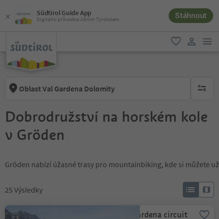
Südtirol Guide App
Stáhnout
Digitální průvodce Jižním Tyrolskem
odk
oblíbené
uživatel
Oblast Val Gardena Dolomity
brak ak
Dobrodružství na horském kole
v Gröden
Gröden nabízí úžasné trasy pro mountainbiking, kde si můžete užít
25
Výsledky
303 Passo Gardena circuit