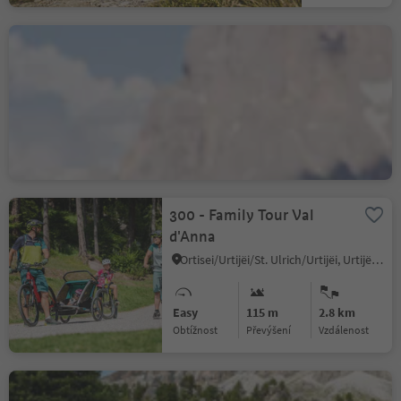
472 To the Fiè Lake via
Seiser Alm
S.Cristina Gherdëina/St.Christina in Gröden/S.Cristina Gherdëina/S.Cristina Val Gardena, S.Crestina Gherdëina/Santa Cristina Val Gardana, Dolomites Region Val Gardena
Difficult
2126 m
57.7 km
Obtížnost
Převýšení
vzdálenost
300 - Family Tour Val
d'Anna
Ortisei/Urtijëi/St. Ulrich/Urtijëi, Urtijëi/Ortisei, Dolomites Region Val Gardena
Easy
115 m
2.8 km
Obtížnost
Převýšení
vzdálenost
308 Passo Sella circuit