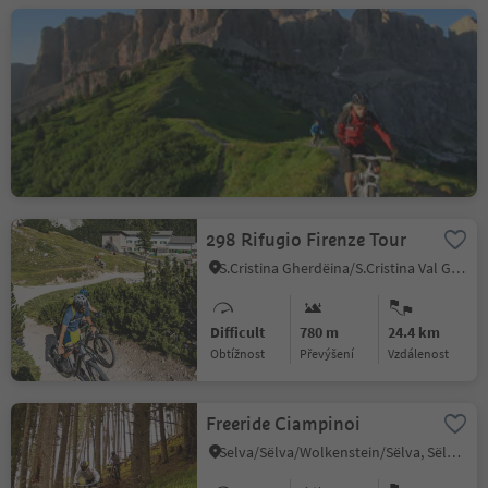
208 Sellaronda MTB
TOUR clockwise
Selva/Sëlva/Wolkenstein/Sëlva, Sëlva/Selva di Val Gardena, Dolomites Region Val Gardena
Difficult
4775 m
62.3 km
Obtížnost
Převýšení
vzdálenost
298 Rifugio Firenze Tour
S.Cristina Gherdëina/S.Cristina Val Gardena/S.Cristina Gherdëina/St.Christina in Gröden, S.Crestina Gherdëina/Santa Cristina Val Gardana, Dolomites Region Val Gardena
Difficult
780 m
24.4 km
Obtížnost
Převýšení
vzdálenost
Freeride Ciampinoi
Selva/Sëlva/Wolkenstein/Sëlva, Sëlva/Selva di Val Gardena, Dolomites Region Val Gardena