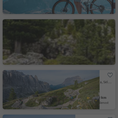
Difficult
399 m
2.9 km
Obtížnost
Převýšení
vzdálenost
207 Sellaronda MTB
TOUR counterclockwise
Selva/Sëlva/Wolkenstein/Sëlva, Sëlva/Selva di Val Gardena, Dolomites Region Val Gardena
Difficult
4635 m
58.4 km
Obtížnost
Převýšení
vzdálenost
303a Trail Arena Tour
Selva/Sëlva/Wolkenstein/Sëlva, Sëlva/Selva di Val Gardena, Dolomites Region Val Gardena
Difficult
2018 m
29.2 km
Obtížnost
Převýšení
vzdálenost