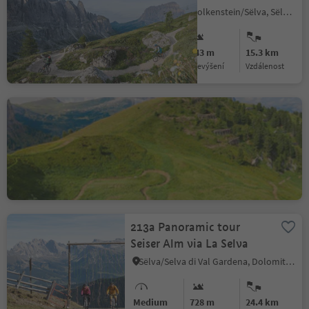
Selva/Sëlva/Wolkenstein/Sëlva, Sëlva/Selva di Val Gardena, Dolomites Region Val Gardena
Medium
843 m
15.3 km
Obtížnost
Převýšení
vzdálenost
Cir Tiera
Selva/Sëlva/Wolkenstein/Sëlva, Sëlva/Selva di Val Gardena, Dolomites Region Val Gardena
Medium
0 m
1.4 km
Obtížnost
Převýšení
vzdálenost
213a Panoramic tour
Seiser Alm via La Selva
Sëlva/Selva di Val Gardena, Dolomites Region Val Gardena
Medium
728 m
24.4 km