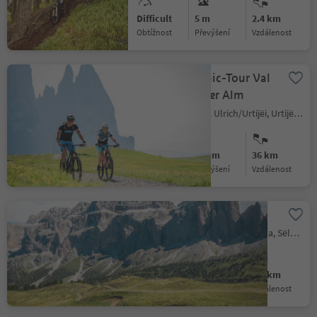
Difficult
5 m
2.4 km
Obtížnost
Převýšení
vzdálenost
213 - Panoramic-Tour Val
Gardena - Seiser Alm
Ortisei/Urtijëi/St. Ulrich/Urtijëi, Urtijëi/Ortisei, Dolomites Region Val Gardena
Medium
680 m
36 km
Obtížnost
Převýšení
vzdálenost
211 Paravis Trail
Selva/Sëlva/Wolkenstein/Sëlva, Sëlva/Selva di Val Gardena, Dolomites Region Val Gardena
Medium
2433 m
2.8 km
Obtížnost
Převýšení
vzdálenost