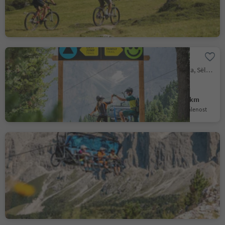
Difficult
1764 m
41.0 km
Obtížnost
Převýšení
vzdálenost
309 Family Trail
Selva/Sëlva/Wolkenstein/Sëlva, Sëlva/Selva di Val Gardena, Dolomites Region Val Gardena
Medium
0 m
3.5 km
Obtížnost
Převýšení
vzdálenost
297a Mont Sëura Tour
Variante (alternate route)
S.Cristina Gherdëina/S.Cristina Val Gardena/S.Cristina Gherdëina/St.Christina in Gröden, S.Crestina Gherdëina/Santa Cristina Val Gardana, Dolomites Region Val Gardena
Difficult
199 m
9.3 km
Obtížnost
Převýšení
vzdálenost