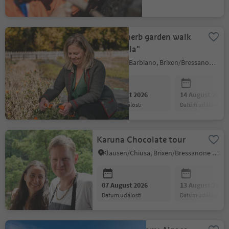
datum události
Guided herb garden walk
at "Kreitla"
Barbian/Barbiano, Brixen/Bressanone and environs
07 August 2026
14 August 2026
datum události
datum události
Karuna Chocolate tour
Klausen/Chiusa, Brixen/Bressanone and environs
07 August 2026
13 August 2026
datum události
datum události