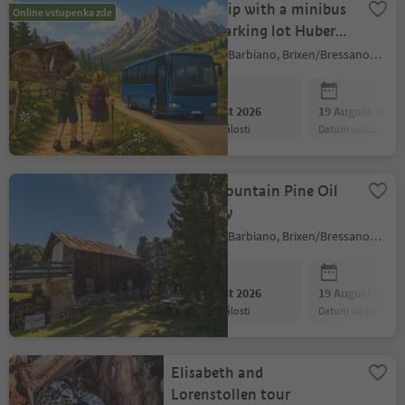
Roundtrip with a minibus
Online vstupenka zde
to the parking lot Huber
Kreuz/alpe di Barbiano
Barbian/Barbiano, Brixen/Bressanone and environs
12 August 2026
19 August 2026
datum události
datum události
Swiss Mountain Pine Oil
Distillery
Barbian/Barbiano, Brixen/Bressanone and environs
12 August 2026
19 August 2026
datum události
datum události
Elisabeth and
Lorenstollen tour