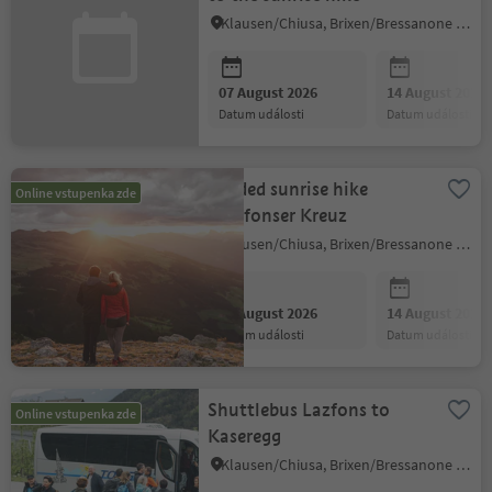
Klausen/Chiusa, Brixen/Bressanone and environs
07 August 2026
14 August 2026
datum události
datum události
Guided sunrise hike
Online vstupenka zde
Latzfonser Kreuz
Klausen/Chiusa, Brixen/Bressanone and environs
07 August 2026
14 August 2026
datum události
datum události
Shuttlebus Lazfons to
Online vstupenka zde
Kaseregg
Klausen/Chiusa, Brixen/Bressanone and environs