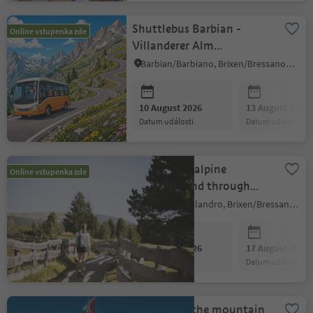
Shuttlebus Barbian -
Online vstupenka zde
Villanderer Alm
(Gasserhütte)
Barbian/Barbiano, Brixen/Bressanone and environs
10 August 2026
13 August 2026
datum události
datum události
Hike across alpine
Online vstupenka zde
meadows and through
mountain pine grove on
Villanders/Villandro, Brixen/Bressanone and environs
the Villanders alp
10 August 2026
17 August 2026
datum události
datum události
Experience the mountain