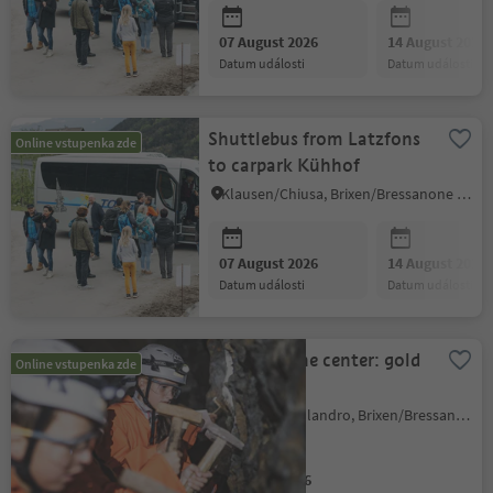
07 August 2026
14 August 2026
datum události
datum události
Shuttlebus from Latzfons
Online vstupenka zde
to carpark Kühhof
Klausen/Chiusa, Brixen/Bressanone and environs
07 August 2026
14 August 2026
datum události
datum události
Family at the center: gold
Online vstupenka zde
panning
Villanders/Villandro, Brixen/Bressanone and environs
07 August 2026