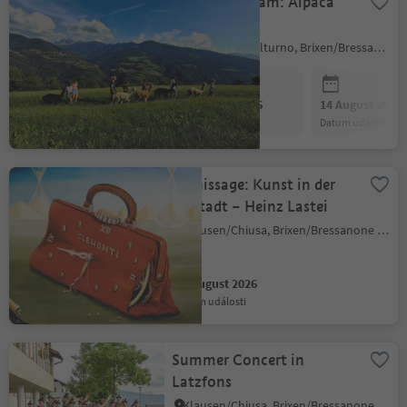
Family program: Alpaca
family hike
Feldthurns/Velturno, Brixen/Bressanone and environs
07 August 2026
14 August 2026
datum události
datum události
Vernissage: Kunst in der
Altstadt – Heinz Lastei
Klausen/Chiusa, Brixen/Bressanone and environs
07 August 2026
datum události
Summer Concert in
Latzfons
Klausen/Chiusa, Brixen/Bressanone and environs