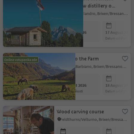
pine oil show distillery on
the Villandro/Villanders
Villanders/Villandro, Brixen/Bressanone and environs
Alp
10 August 2026
17 August 2026
datum události
datum události
A Visit to the Farm
Online vstupenka zde
Barbian/Barbiano, Brixen/Bressanone and environs
11 August 2026
18 August 2026
datum události
datum události
Wood carving course
Feldthurns/Velturno, Brixen/Bressanone and environs