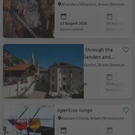
Villanders/Villandro, Brixen/Bressanone and environs
12 August 2026
19 August 2026
datum události
datum události
Guided tour through the
centre of Villanders and
the archaeological site
Villanders/Villandro, Brixen/Bressanone and environs
12 August 2026
19 August 2026
datum události
datum události
Aperitivo lungo
Klausen/Chiusa, Brixen/Bressanone and environs