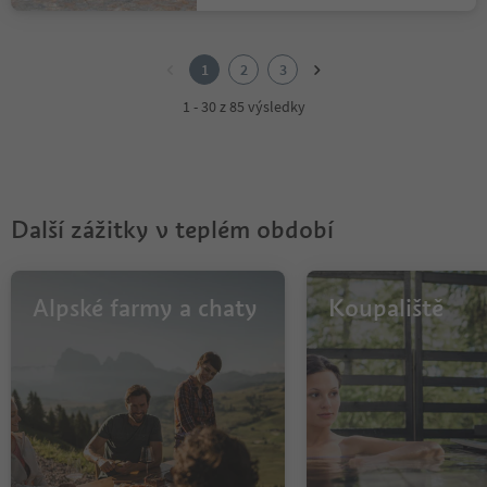
1
2
1
2
3
3
1 - 30 z 85 výsledky
Další zážitky v teplém období
Alpské farmy a chaty
Koupaliště