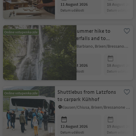
11 August 2026
18 August 2026
datum události
datum události
Guided summer hike to
Online vstupenka zde
the Waterfalls and to
Dreikirchen
Barbian/Barbiano, Brixen/Bressanone and environs
11 August 2026
18 August 2026
datum události
datum události
Shuttlebus from Latzfons
Online vstupenka zde
to carpark Kühhof
Klausen/Chiusa, Brixen/Bressanone and environs
12 August 2026
19 August 2026
datum události
datum události