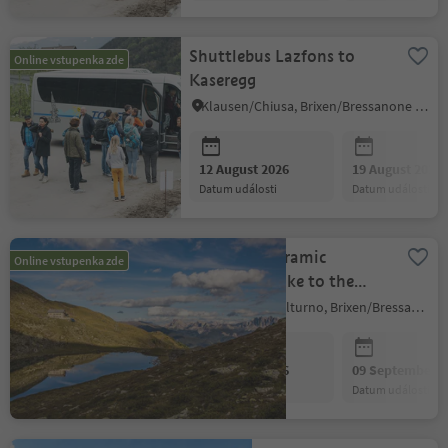
Shuttlebus Lazfons to
Online vstupenka zde
Kaseregg
Klausen/Chiusa, Brixen/Bressanone and environs
12 August 2026
19 August 2026
datum události
datum události
Guided panoramic
Online vstupenka zde
mountain-hike to the
Radlsee hut at the
Feldthurns/Velturno, Brixen/Bressanone and environs
mountain lake
12 August 2026
09 September 2
datum události
datum události