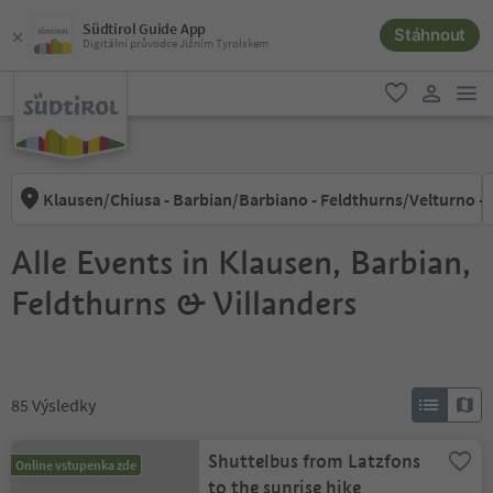
Südtirol Guide App
Stáhnout
Digitální průvodce Jižním Tyrolskem
odk
oblíbené
uživatel
Klausen/Chiusa - Barbian/Barbiano - Feldthurns/Velturno - V
Alle Events in Klausen, Barbian,
Feldthurns & Villanders
85
Výsledky
Shuttelbus from Latzfons
Online vstupenka zde
to the sunrise hike