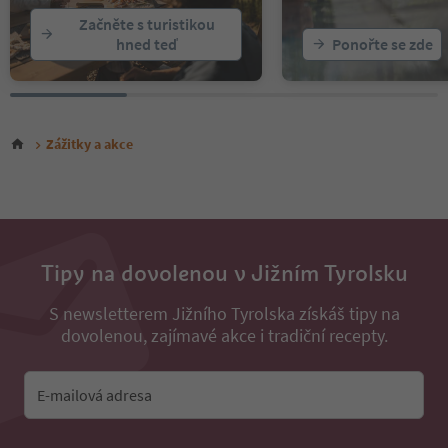
Začněte s turistikou
hned teď
Ponořte se zde
Zážitky a akce
Tipy na dovolenou v Jižním Tyrolsku
S newsletterem Jižního Tyrolska získáš tipy na
dovolenou, zajímavé akce i tradiční recepty.
E-mailová adresa