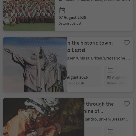
07 August 2026
datum události
Art in the historic town:
Heinz Lastei
Klausen/Chiusa, Brixen/Bressanone and environs
08 August 2026
09 August 2026
datum události
datum události
Guided tour through the
mountain mine of
Villanders
Villanders/Villandro, Brixen/Bressanone and environs