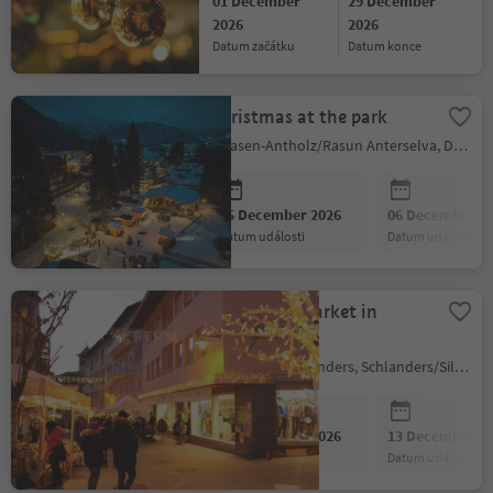
01 December
29 December
2026
2026
datum začátku
datum konce
Christmas at the park
Rasen-Antholz/Rasun Anterselva, Dolomites Region Kronplatz/Plan de Corones
05 December 2026
06 December 2
datum události
datum události
Christmas market in
Silandro
Silandro/Schlanders, Schlanders/Silandro, Vinschgau/Val Venosta
12 December 2026
13 December 2
datum události
datum události