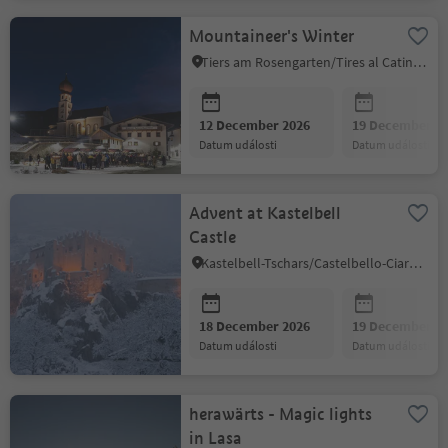
Mountaineer's Winter
Tiers am Rosengarten/Tires al Catinaccio, Dolomites Region Seiser Alm
12 December 2026
19 December 2
datum události
datum události
Advent at Kastelbell
Castle
Kastelbell-Tschars/Castelbello-Ciardes, Vinschgau/Val Venosta
18 December 2026
19 December 2
datum události
datum události
herawärts - Magic lights
in Lasa