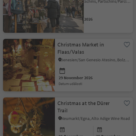
Parcines/Partschins, Partschins/Parcines, Meran/Merano and environs
29 November 2026
datum události
Christmas Market in
Flaas/Valas
Jenesien/San Genesio Atesino, Bolzano/Bozen and environs
29 November 2026
datum události
Christmas at the Dürer
Trail
Neumarkt/Egna, Alto Adige Wine Road