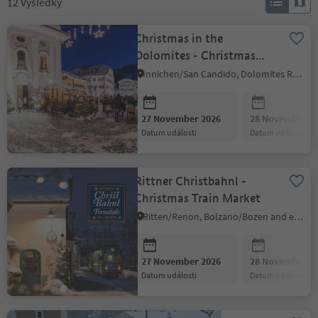
12
Výsledky
Christmas in the
Dolomites - Christmas
Market
Innichen/San Candido, Dolomites Region 3 Zinnen
27 November 2026
28 November 2
datum události
datum události
Rittner Christbahnl -
Christmas Train Market
Ritten/Renon, Bolzano/Bozen and environs
27 November 2026
28 November 2
datum události
datum události