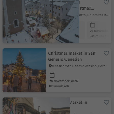
Christmas in the
mountain - Christmas
market
Kastelruth/Castelrotto, Dolomites Region Seiser Alm
28 November 2026
29 November 2
datum události
datum události
Christmas market in San
Genesio/Jenesien
Jenesien/San Genesio Atesino, Bolzano/Bozen and environs
28 November 2026
datum události
Christmas Market in
Partschins