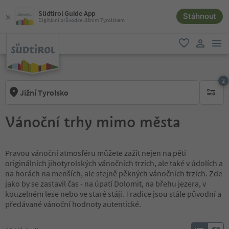
Südtirol Guide App
Stáhnout
Digitální průvodce Jižním Tyrolskem
odk
oblíbené
uživatel
2
Jižní Tyrolsko
aktywny
Vánoční trhy mimo města
Pravou vánoční atmosféru můžete zažít nejen na pěti
originálních jihotyrolských vánočních trzích, ale také v údolích a
na horách na menších, ale stejně pěkných vánočních trzích. Zde
jako by se zastavil čas - na úpatí Dolomit, na břehu jezera, v
kouzelném lese nebo ve staré stáji. Tradice jsou stále původní a
předávané vánoční hodnoty autentické.