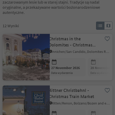
zaczarowanym lesie lub w starej stajni. Tradycje są nadal
oryginalne, a przekazywane wartości bożonarodzeniowe
autentyczne.
12
Wyniki
Christmas in the
Dolomites - Christmas
Market
Innichen/San Candido, Dolomites Region 3 Zinnen
27 November 2026
28 November 2
data wydarzenia
data wydarzenia
Rittner Christbahnl -
Christmas Train Market
Ritten/Renon, Bolzano/Bozen and environs