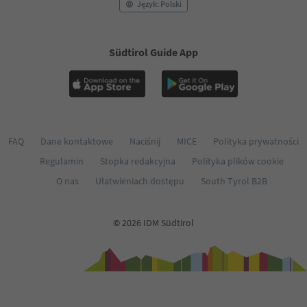
Język: Polski
Südtirol Guide App
FAQ
Dane kontaktowe
Naciśnij
MICE
Polityka prywatności
Regulamin
Stopka redakcyjna
Polityka plików cookie
O nas
Ułatwieniach dostępu
South Tyrol B2B
© 2026 IDM Südtirol