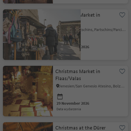
Christmas Market in
Partschins
Parcines/Partschins, Partschins/Parcines, Meran/Merano and environs
29 November 2026
data wydarzenia
Christmas Market in
Flaas/Valas
Jenesien/San Genesio Atesino, Bolzano/Bozen and environs
29 November 2026
data wydarzenia
Christmas at the Dürer