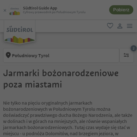
Südtirol Guide App
Pobierz
Cyfrowy przewodnik po Południowym Tyrolu
lin
ulubione
link uży
2
Południowy Tyrol
aktywny
Jarmarki bożonarodzeniowe
poza miastami
Nie tylko na pięciu oryginalnych jarmarkach
bożonarodzeniowych w Południowym Tyrolu można
doświadczyć prawdziwego ducha Bożego Narodzenia, ale także
w dolinach i w górach na mniejszych, ale równie wspaniałych
jarmarkach bożonarodzeniowych. Tutaj czas wydaje się stać w
miejscu - u podnóża Dolomitów, nad brzegiem jeziora, w