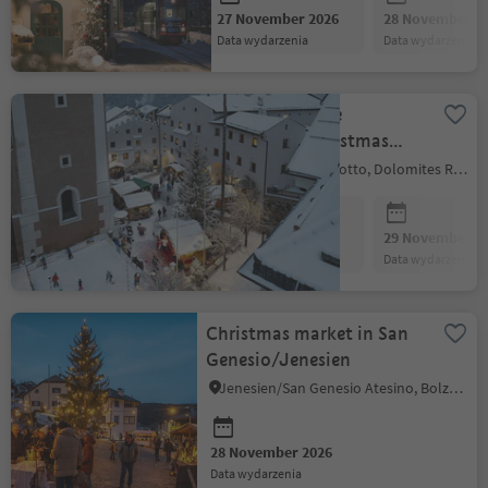
27 November 2026
28 November 2
data wydarzenia
data wydarzenia
Christmas in the
mountain - Christmas
market
Kastelruth/Castelrotto, Dolomites Region Seiser Alm
28 November 2026
29 November 2
data wydarzenia
data wydarzenia
Christmas market in San
Genesio/Jenesien
Jenesien/San Genesio Atesino, Bolzano/Bozen and environs
28 November 2026
data wydarzenia