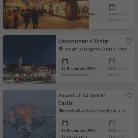
12 December 2026
13 December 2
data wydarzenia
data wydarzenia
Mountaineer's Winter
Tiers am Rosengarten/Tires al Catinaccio, Dolomites Region Seiser Alm
12 December 2026
19 December 2
data wydarzenia
data wydarzenia
Advent at Kastelbell
Castle
Kastelbell-Tschars/Castelbello-Ciardes, Vinschgau/Val Venosta
18 December 2026
19 December 2
data wydarzenia
data wydarzenia