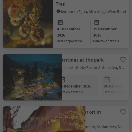
Trail
Neumarkt/Egna, Alto Adige Wine Road
01 December
29 December
2026
2026
data rozpoczęcia
data zakończenia
Christmas at the park
Rasen-Antholz/Rasun Anterselva, Dolomites Region Kronplatz/Plan de Corones
05 December 2026
06 December 2
data wydarzenia
data wydarzenia
Christmas market in
Silandro
Silandro/Schlanders, Schlanders/Silandro, Vinschgau/Val Venosta