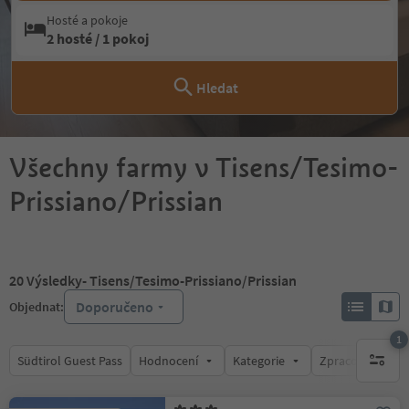
Hosté a pokoje
2 hosté / 1 pokoj
Hledat
Všechny farmy v Tisens/Tesimo-
Prissiano/Prissian
20
Výsledky
- Tisens/Tesimo-Prissiano/Prissian
Doporučeno
Objednat:
1
Südtirol Guest Pass
Hodnocení
Kategorie
Zpracovává
1 aktywn