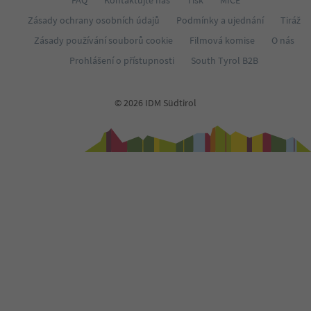
FAQ
Kontaktujte nás
Tisk
MICE
Zásady ochrany osobních údajů
Podmínky a ujednání
Tiráž
Zásady používání souborů cookie
Filmová komise
O nás
Prohlášení o přístupnosti
South Tyrol B2B
© 2026 IDM Südtirol