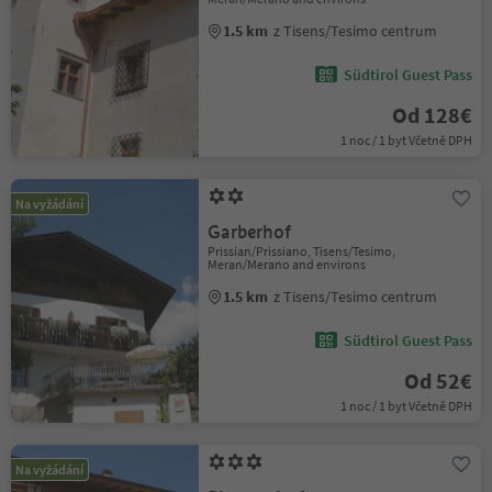
1.5 km
z Tisens/Tesimo centrum
Südtirol Guest Pass
Od 128€
1 noc / 1 byt Včetně DPH
Na vyžádání
Garberhof
Prissian/Prissiano, Tisens/Tesimo,
Meran/Merano and environs
1.5 km
z Tisens/Tesimo centrum
Südtirol Guest Pass
Od 52€
1 noc / 1 byt Včetně DPH
Na vyžádání