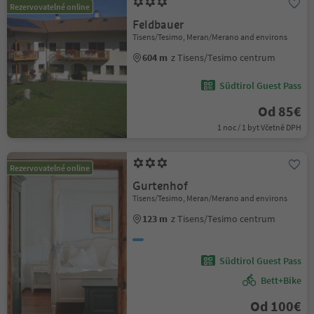
Rezervovatelné online
Feldbauer
Tisens/Tesimo, Meran/Merano and environs
604 m
z Tisens/Tesimo centrum
Südtirol Guest Pass
Od 85€
1 noc / 1 byt Včetně DPH
Rezervovatelné online
Gurtenhof
Tisens/Tesimo, Meran/Merano and environs
123 m
z Tisens/Tesimo centrum
Südtirol Guest Pass
Bett+Bike
Od 100€