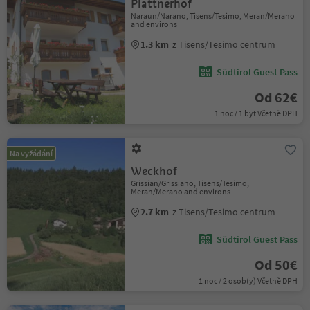
Plattnerhof
Naraun/Narano, Tisens/Tesimo, Meran/Merano
and environs
1.3 km
z Tisens/Tesimo centrum
Südtirol Guest Pass
Od 62€
1 noc / 1 byt Včetně DPH
Na vyžádání
Weckhof
Grissian/Grissiano, Tisens/Tesimo,
Meran/Merano and environs
2.7 km
z Tisens/Tesimo centrum
Südtirol Guest Pass
Od 50€
1 noc / 2 osob(y) Včetně DPH