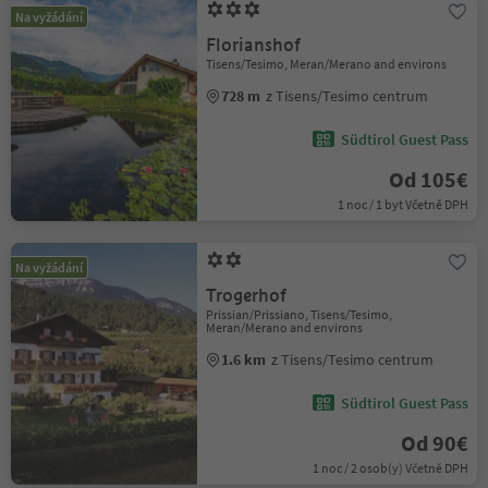
Na vyžádání
Florianshof
Tisens/Tesimo, Meran/Merano and environs
728 m
z Tisens/Tesimo centrum
Südtirol Guest Pass
Od 105€
1 noc / 1 byt Včetně DPH
Na vyžádání
Trogerhof
Prissian/Prissiano, Tisens/Tesimo,
Meran/Merano and environs
1.6 km
z Tisens/Tesimo centrum
Südtirol Guest Pass
Od 90€
1 noc / 2 osob(y) Včetně DPH