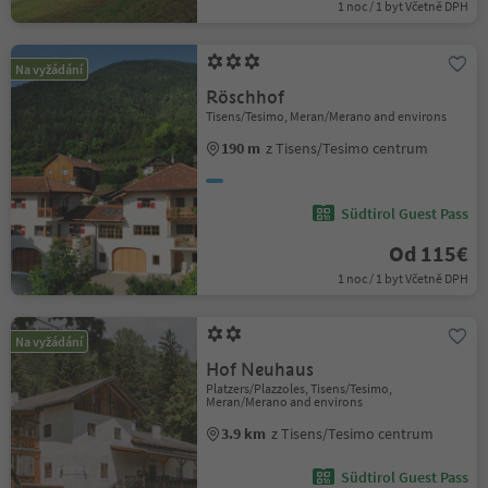
1 noc / 1 byt Včetně DPH
Na vyžádání
Röschhof
Tisens/Tesimo, Meran/Merano and environs
190 m
z Tisens/Tesimo centrum
Südtirol Guest Pass
Od 115€
1 noc / 1 byt Včetně DPH
Na vyžádání
Hof Neuhaus
Platzers/Plazzoles, Tisens/Tesimo,
Meran/Merano and environs
3.9 km
z Tisens/Tesimo centrum
Südtirol Guest Pass