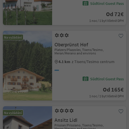
Südtirol Guest Pass
Od 72€
1 noc / 1 byt Včetně DPH
Na vyžádání
Oberprünst Hof
Platzers/Plazzoles, Tisens/Tesimo,
Meran/Merano and environs
4.1 km
z Tisens/Tesimo centrum
Südtirol Guest Pass
Od 165€
1 noc / 1 byt Včetně DPH
Na vyžádání
Ansitz Lidl
Prissian/Prissiano, Tisens/Tesimo,
Meran/Merano and environs