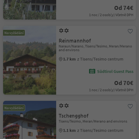
Od 74€
1 noc / 2 osob(y) Včetně DPH
Na vyžádání
Reinmannhof
Naraun/Narano, Tisens/Tesimo, Meran/Merano
and environs
1.7 km
z Tisens/Tesimo centrum
Südtirol Guest Pass
Od 70€
1 noc / 2 osob(y) Včetně DPH
Na vyžádání
Tschengghof
Tisens/Tesimo, Meran/Merano and environs
1.1 km
z Tisens/Tesimo centrum