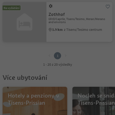
Na vyžádání
Zothhof
Gfrill/Caprile, Tisens/Tesimo, Meran/Merano
and environs
1.9 km
z Tisens/Tesimo centrum
1
1
1 - 20 z 20 výsledky
Více ubytování
Hotely a penziony v
Nocleh se sníd
Tisens-Prissian
Tisens-Prissian