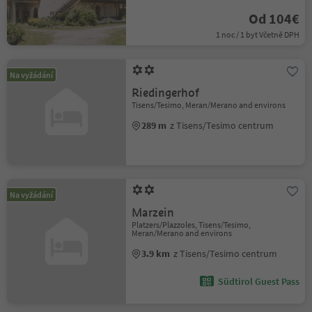
Od 104€
1 noc / 1 byt Včetně DPH
Na vyžádání
Riedingerhof
Tisens/Tesimo, Meran/Merano and environs
289 m
z Tisens/Tesimo centrum
Na vyžádání
Marzein
Platzers/Plazzoles, Tisens/Tesimo,
Meran/Merano and environs
3.9 km
z Tisens/Tesimo centrum
Südtirol Guest Pass