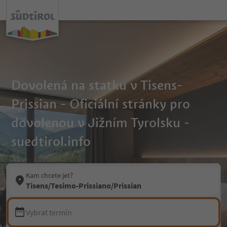
Dovolená na statku v Tisens-
Prissian - Oficiální stránky pro
dovolenou v Jižním Tyrolsku -
suedtirol.info
Kam chcete jet?
Tisens/Tesimo-Prissiano/Prissian
Vybrat termín