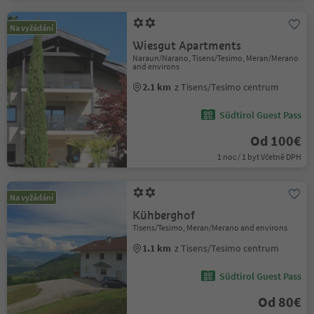
Na vyžádání
Wiesgut Apartments
Naraun/Narano, Tisens/Tesimo, Meran/Merano
and environs
2.1 km
z Tisens/Tesimo centrum
Südtirol Guest Pass
Od 100€
1 noc / 1 byt Včetně DPH
Na vyžádání
Kühberghof
Tisens/Tesimo, Meran/Merano and environs
1.1 km
z Tisens/Tesimo centrum
Südtirol Guest Pass
Od 80€