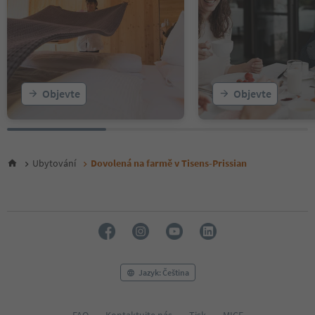
Objevte
Objevte
Ubytování
Dovolená na farmě v Tisens-Prissian
Jazyk: Čeština