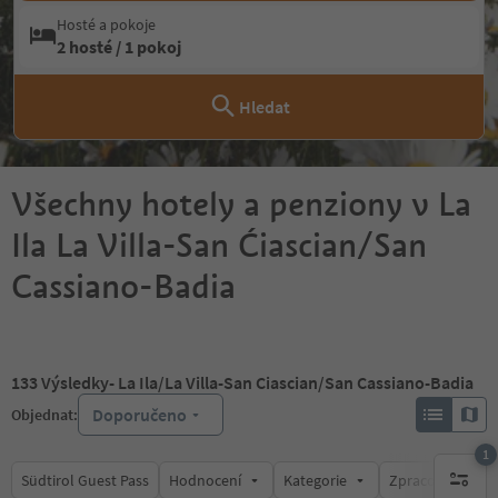
Hosté a pokoje
2 hosté / 1 pokoj
Hledat
Všechny hotely a penziony v La
Ila La Villa-San Ćiascian/San
Cassiano-Badia
133
Výsledky
- La Ila/La Villa-San Ciascian/San Cassiano-Badia
Doporučeno
Objednat:
1
Südtirol Guest Pass
Hodnocení
Kategorie
Zpracovává
1 aktywn