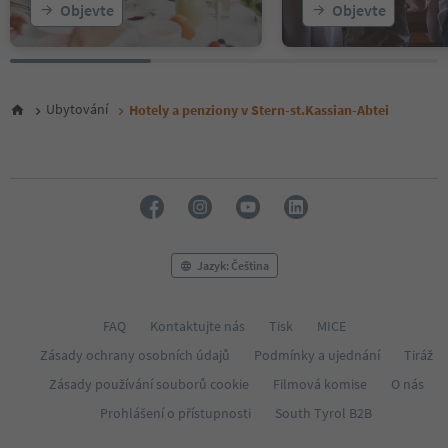
Objevte
Objevte
Ubytování
Hotely a penziony v Stern-st.Kassian-Abtei
Jazyk: Čeština
FAQ
Kontaktujte nás
Tisk
MICE
Zásady ochrany osobních údajů
Podmínky a ujednání
Tiráž
Zásady používání souborů cookie
Filmová komise
O nás
Prohlášení o přístupnosti
South Tyrol B2B