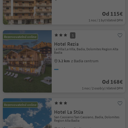
Od 115€
1 noc / 1 byt Včetně DPH
S
Rezervovatelné online
Hotel Rezia
La Villa/La Villa, Badia, Dolomites Region Alta
Badia
3.2 km
z Badia centrum
Od 168€
1 noc / 2 osob(y) Včetně DPH
Rezervovatelné online
Hotel La Stüa
San Cassiano/San Cassiano, Badia, Dolomites
Region Alta Badia