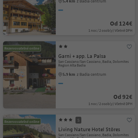
5.4 km
z Badia centrum
Od 124€
1 noc / 2 osob(y) Včetně DPH
Rezervovatelné online
Garni + app. La Palsa
San Cassiano/San Cassiano, Badia, Dolomites
Region Alta Badia
5.9 km
z Badia centrum
Od 92€
1 noc / 2 osob(y) Včetně DPH
S
Rezervovatelné online
Living Nature Hotel Störes
San Cassiano/San Cassiano, Badia, Dolomites