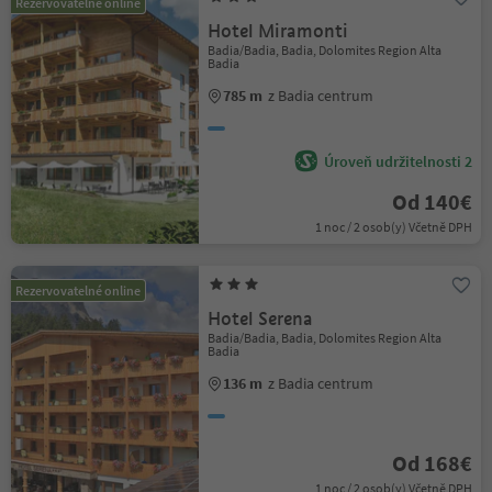
Rezervovatelné online
Hotel Miramonti
Badia/Badia, Badia, Dolomites Region Alta
Badia
785 m
z Badia centrum
Úroveň udržitelnosti 2
Od 140€
1 noc / 2 osob(y) Včetně DPH
Rezervovatelné online
Hotel Serena
Badia/Badia, Badia, Dolomites Region Alta
Badia
136 m
z Badia centrum
Od 168€
1 noc / 2 osob(y) Včetně DPH