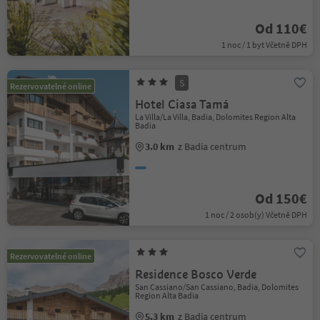
Od 110€
1 noc / 1 byt Včetně DPH
S
Rezervovatelné online
Hotel Ciasa Tamá
La Villa/La Villa, Badia, Dolomites Region Alta
Badia
3.0 km
z Badia centrum
Od 150€
1 noc / 2 osob(y) Včetně DPH
Rezervovatelné online
Residence Bosco Verde
San Cassiano/San Cassiano, Badia, Dolomites
Region Alta Badia
5.3 km
z Badia centrum