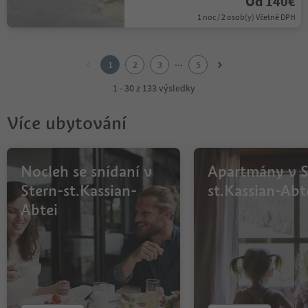
Od 140€
1 noc / 2 osob(y) Včetně DPH
1
2
...
1
2
3
5
3
4
1 - 30 z 133 výsledky
5
Více ubytování
Nocleh se snídaní v
Apartmány v S
Stern-st.Kassian-
st.Kassian-Abt
Abtei