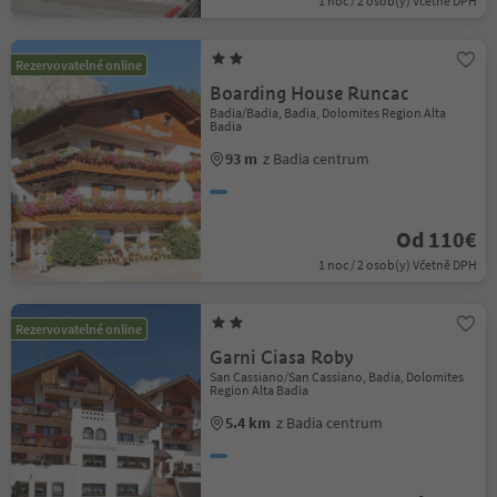
1 noc / 2 osob(y) Včetně DPH
Rezervovatelné online
Boarding House Runcac
Badia/Badia, Badia, Dolomites Region Alta
Badia
93 m
z Badia centrum
Od 110€
1 noc / 2 osob(y) Včetně DPH
Rezervovatelné online
Garni Ciasa Roby
San Cassiano/San Cassiano, Badia, Dolomites
Region Alta Badia
5.4 km
z Badia centrum