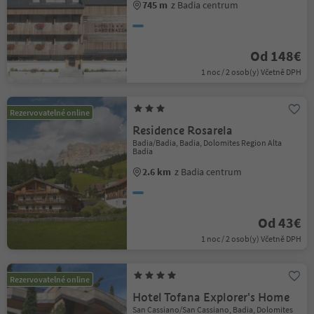
745 m
z Badia centrum
Od 148€
1 noc / 2 osob(y) Včetně DPH
Rezervovatelné online
Residence Rosarela
Badia/Badia, Badia, Dolomites Region Alta
Badia
2.6 km
z Badia centrum
Od 43€
1 noc / 2 osob(y) Včetně DPH
Rezervovatelné online
Hotel Tofana Explorer's Home
San Cassiano/San Cassiano, Badia, Dolomites