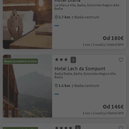
Hotel Diana
La Villa/La Villa, Badia, Dolomites Region Alta
Badia
2.7 km
z Badia centrum
Od 180€
1 noc / 2 osob(y) Včetně DPH
S
Rezervovatelné online
Hotel Lech da Sompunt
Badia/Badia, Badia, Dolomites Region Alta
Badia
1.6 km
z Badia centrum
Od 146€
1 noc / 2 osob(y) Včetně DPH
S