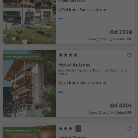
Region Alta Badia
5.9 km
z Badia centrum
Od 222€
1 noc / 2 osob(y) Včetně DPH
Rezervovatelné online
Hotel Antines
La Villa/La Villa, Badia, Dolomites Region Alta
Badia
3.2 km
z Badia centrum
Od 400€
1 noc / 2 osob(y) Včetně DPH
S
Rezervovatelné online