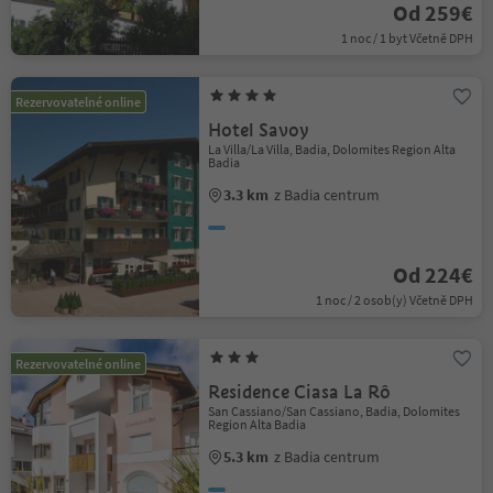
Od 259€
1 noc / 1 byt Včetně DPH
Rezervovatelné online
Hotel Savoy
La Villa/La Villa, Badia, Dolomites Region Alta
Badia
3.3 km
z Badia centrum
Od 224€
1 noc / 2 osob(y) Včetně DPH
Rezervovatelné online
Residence Ciasa La Rô
San Cassiano/San Cassiano, Badia, Dolomites
Region Alta Badia
5.3 km
z Badia centrum