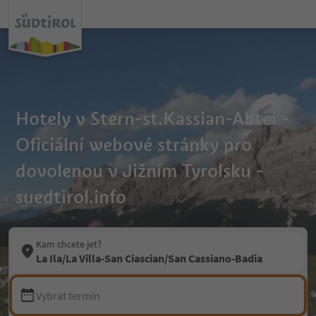
Hotely v Stern-st.Kassian-Abtei -
Oficiální webové stránky pro
dovolenou v Jižním Tyrolsku -
suedtirol.info
Kam chcete jet?
La Ila/La Villa-San Ciascian/San Cassiano-Badia
Vybrat termín