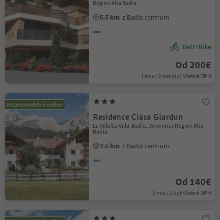
Region Alta Badia
5.5 km
z Badia centrum
Bett+Bike
Od 200€
1 noc / 2 osob(y) Včetně DPH
Rezervovatelné online
Residence Ciasa Giardun
La Villa/La Villa, Badia, Dolomites Region Alta
Badia
2.6 km
z Badia centrum
Od 140€
1 noc / 1 byt Včetně DPH