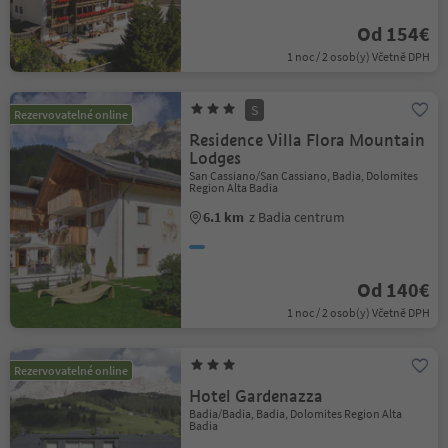
Od 154€
1 noc / 2 osob(y) Včetně DPH
S
Rezervovatelné online
Residence Villa Flora Mountain
Lodges
San Cassiano/San Cassiano, Badia, Dolomites
Region Alta Badia
6.1 km
z Badia centrum
Od 140€
1 noc / 2 osob(y) Včetně DPH
Rezervovatelné online
Hotel Gardenazza
Badia/Badia, Badia, Dolomites Region Alta
Badia