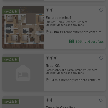
Na vyžádání
Einsiedeleihof
Pflersch/Fleres, Brenner/Brennero,
Sterzing/Vipiteno and environs
3.9 km
z Brenner/Brennero centrum
Südtirol Guest Pass
Na vyžádání
Ried KG
Gossensaß/Colle Isarco, Brenner/Brennero,
Sterzing/Vipiteno and environs
164 m
z Brenner/Brennero centrum
Na vyžádání
Zanella Carolina