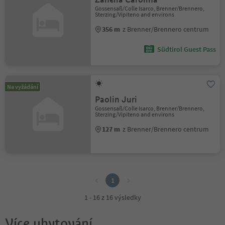
Gossensaß/Colle Isarco, Brenner/Brennero,
Sterzing/Vipiteno and environs
356 m
z Brenner/Brennero centrum
Südtirol Guest Pass
Na vyžádání
Paolin Juri
Gossensaß/Colle Isarco, Brenner/Brennero,
Sterzing/Vipiteno and environs
127 m
z Brenner/Brennero centrum
1
1
1 - 16 z 16 výsledky
Více ubytování