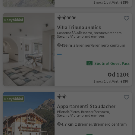
1 noc / 1 byt Včetně DPH
Na vyžádání
Villa Tribulaunblick
Gossensaß/Colle Isarco, Brenner/Brennero,
Sterzing/Vipiteno and environs
496 m
z Brenner/Brennero centrum
Südtirol Guest Pass
Od 120€
1 noc / 1 byt Včetně DPH
Na vyžádání
Appartamenti Staudacher
Pflersch/Fleres, Brenner/Brennero,
Sterzing/Vipiteno and environs
4.7 km
z Brenner/Brennero centrum