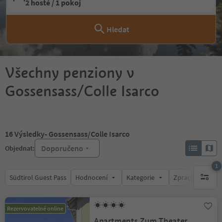
2 hosté / 1 pokoj
Hledat
Všechny penziony v
Gossensass/Colle Isarco
16
Výsledky
- Gossensass/Colle Isarco
Doporučeno
Objednat:
1
Südtirol Guest Pass
Hodnocení
Kategorie
Zpracovává
1 aktywn
Rezervovatelné online
Apartments Zum Theater