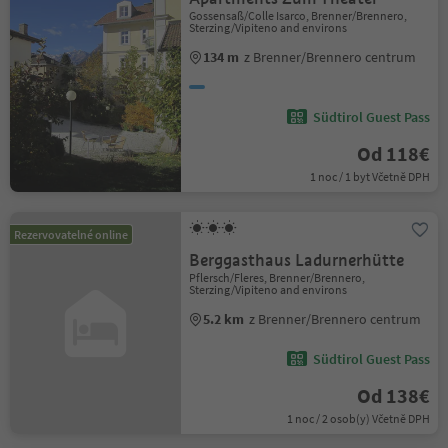
Gossensaß/Colle Isarco, Brenner/Brennero,
Sterzing/Vipiteno and environs
134 m
z Brenner/Brennero centrum
Südtirol Guest Pass
Od 118€
1 noc / 1 byt Včetně DPH
Rezervovatelné online
Berggasthaus Ladurnerhütte
Pflersch/Fleres, Brenner/Brennero,
Sterzing/Vipiteno and environs
5.2 km
z Brenner/Brennero centrum
Südtirol Guest Pass
Od 138€
1 noc / 2 osob(y) Včetně DPH