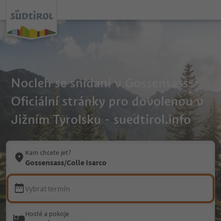
Nocleh se snídaní v Gossensass-
Oficiální stránky pro dovolenou v
Jižním Tyrolsku - suedtirol.info
Kam chcete jet?
Gossensass/Colle Isarco
Vybrat termín
Hosté a pokoje