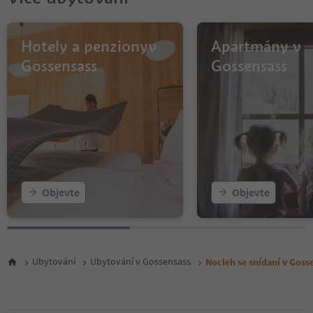
Hotely a penzionyv
Apartmány v
Gossensass
Gossensass
Objevte
Objevte
Ubytování
Ubytování v Gossensass
Nocleh se snídaní v Goss