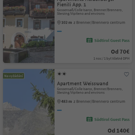
Fienili App. 1
Gossensaß/Colle Isarco, Brenner/Brennero,
Sterzing/Vipiteno and environs
102 m
z Brenner/Brennero centrum
Südtirol Guest Pass
Od 70€
1 noc / 1 byt Včetně DPH
Na vyžádání
Apartment Weisswand
Gossensaß/Colle Isarco, Brenner/Brennero,
Sterzing/Vipiteno and environs
483 m
z Brenner/Brennero centrum
Südtirol Guest Pass
Od 140€