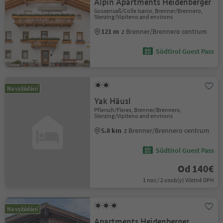
Alpin Apartments Heidenberger
Gossensaß/Colle Isarco, Brenner/Brennero,
Sterzing/Vipiteno and environs
121 m
z Brenner/Brennero centrum
Südtirol Guest Pass
Na vyžádání
Yak Häusl
Pflersch/Fleres, Brenner/Brennero,
Sterzing/Vipiteno and environs
5.8 km
z Brenner/Brennero centrum
Südtirol Guest Pass
Od 140€
1 noc / 2 osob(y) Včetně DPH
Na vyžádání
Apartments Heidenberger