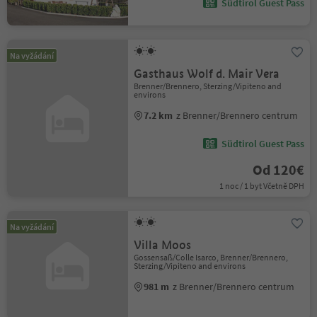
Südtirol Guest Pass
Na vyžádání
Gasthaus Wolf d. Mair Vera
Brenner/Brennero, Sterzing/Vipiteno and
environs
7.2 km
z Brenner/Brennero centrum
Südtirol Guest Pass
Od 120€
1 noc / 1 byt Včetně DPH
Na vyžádání
Villa Moos
Gossensaß/Colle Isarco, Brenner/Brennero,
Sterzing/Vipiteno and environs
981 m
z Brenner/Brennero centrum