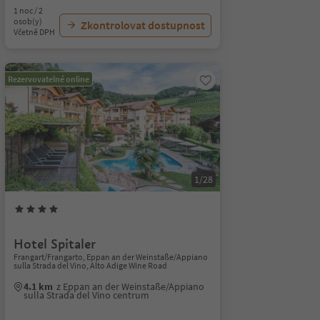
1 noc / 2
osob(y)
Zkontrolovat dostupnost
Včetně DPH
Rezervovatelné online
1/28
Hotel Spitaler
Frangart/Frangarto, Eppan an der Weinstaße/Appiano
sulla Strada del Vino, Alto Adige Wine Road
4.1 km
z Eppan an der Weinstaße/Appiano
sulla Strada del Vino centrum