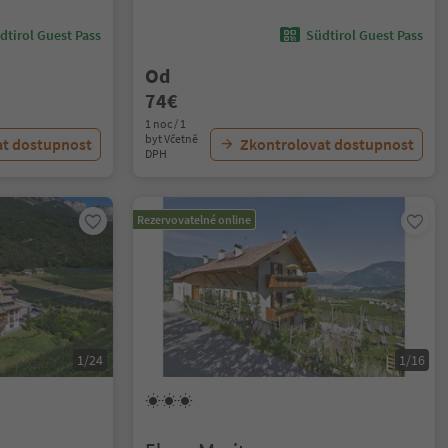
dtirol Guest Pass
Südtirol Guest Pass
Od
74€
1 noc / 1
byt Včetně
at dostupnost
Zkontrolovat dostupnost
DPH
Rezervovatelné online
1/24
1/16