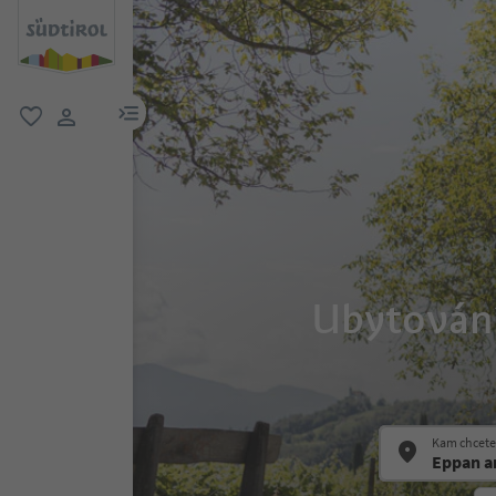
odkaz na menu
oblíbené
uživatelský odkaz
Ubytování
Kam chcete 