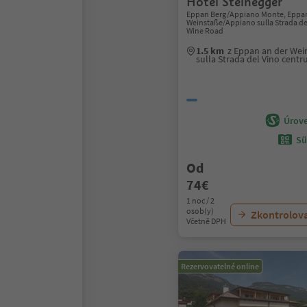
Hotel Steinegger
Eppan Berg/Appiano Monte, Eppan
Weinstaße/Appiano sulla Strada del
Wine Road
1.5 km
z Eppan an der We
sulla Strada del Vino cent
Úrove
Sü
Od
74€
1 noc / 2
osob(y)
Zkontrolov
Včetně DPH
Rezervovatelné online