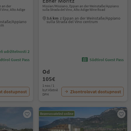
Ebner Moritz
 an der
Missian/Missiano, Eppan an der Weinstaße/Appiano
 Vino, Alto Adige
sulla Strada del Vino, Alto Adige Wine Road
3.6 km
z Eppan an der Weinstaße/Appiano
instaße/Appiano
sulla Strada del Vino centrum
rum
ň udržitelnosti 2
dtirol Guest Pass
Südtirol Guest Pass
Od
105€
1 noc / 1
byt Včetně
at dostupnost
Zkontrolovat dostupnost
DPH
Rezervovatelné online