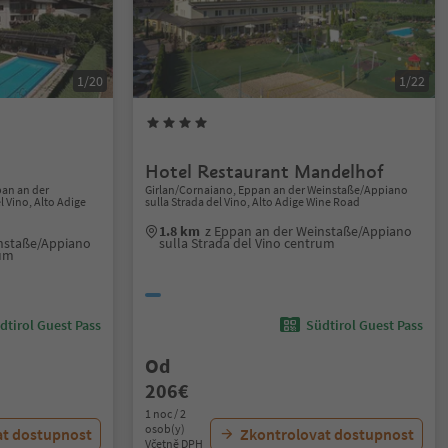
1/20
1/22
Hotel Restaurant Mandelhof
an an der
Girlan/Cornaiano, Eppan an der Weinstaße/Appiano
 Vino, Alto Adige
sulla Strada del Vino, Alto Adige Wine Road
1.8 km
z Eppan an der Weinstaße/Appiano
instaße/Appiano
sulla Strada del Vino centrum
rum
dtirol Guest Pass
Südtirol Guest Pass
Od
206€
1 noc / 2
osob(y)
at dostupnost
Zkontrolovat dostupnost
Včetně DPH