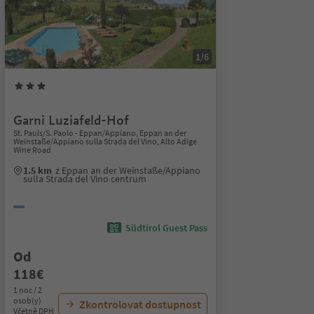
1/6
Garni Luziafeld-Hof
St. Pauls/S. Paolo - Eppan/Appiano, Eppan an der
Weinstaße/Appiano sulla Strada del Vino, Alto Adige
Wine Road
1.5 km
z Eppan an der Weinstaße/Appiano
sulla Strada del Vino centrum
Südtirol Guest Pass
Od
118€
1 noc / 2
osob(y)
Zkontrolovat dostupnost
Včetně DPH