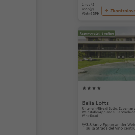
1 noc / 2
osob(y)
Zkontrolov
Včetně DPH
Rezervovatelné online
Belia Lofts
Unterrain/Riva di Sotto, Eppan an 
Weinstaße/Appiano sulla Strada del
Wine Road
3.8 km
z Eppan an der We
sulla Strada del Vino cent