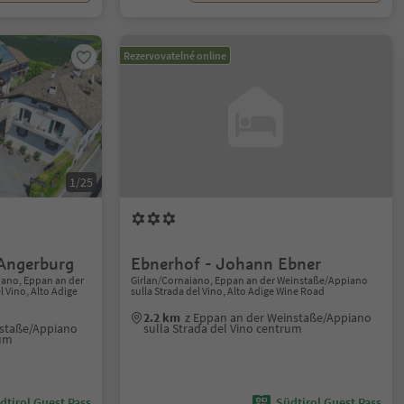
Rezervovatelné online
1/25
Angerburg
Ebnerhof - Johann Ebner
iano, Eppan an der
Girlan/Cornaiano, Eppan an der Weinstaße/Appiano
 Vino, Alto Adige
sulla Strada del Vino, Alto Adige Wine Road
2.2 km
z Eppan an der Weinstaße/Appiano
nstaße/Appiano
sulla Strada del Vino centrum
rum
dtirol Guest Pass
Südtirol Guest Pass