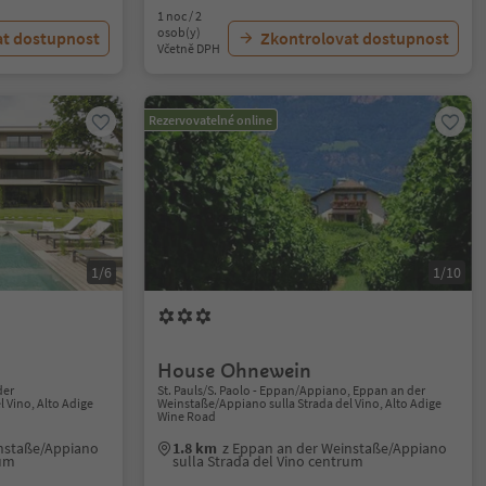
1 noc / 2
osob(y)
at dostupnost
Zkontrolovat dostupnost
Včetně DPH
Rezervovatelné online
1/6
1/10
House Ohnewein
der
St. Pauls/S. Paolo - Eppan/Appiano, Eppan an der
 Vino, Alto Adige
Weinstaße/Appiano sulla Strada del Vino, Alto Adige
Wine Road
instaße/Appiano
1.8 km
z Eppan an der Weinstaße/Appiano
rum
sulla Strada del Vino centrum