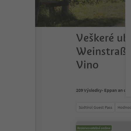
Veškeré ub
Weinstraße
Vino
209
Výsledky
- Eppan an der
Südtirol Guest Pass
Hodnoc
Rezervovatelné online