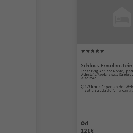
Schloss Freudenstein
Eppan Berg/Appiano Monte, Eppan
Weinstaße/Appiano sulla Strada del
Wine Road
1.3 km
z Eppan an der We
sulla Strada del Vino cent
Od
121€