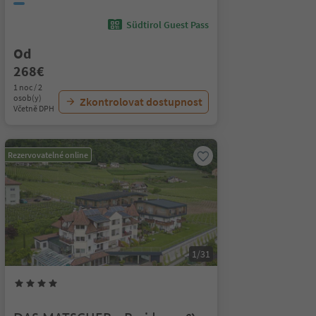
Südtirol Guest Pass
Od
268€
1 noc / 2
osob(y)
Zkontrolovat dostupnost
Včetně DPH
Rezervovatelné online
1/31