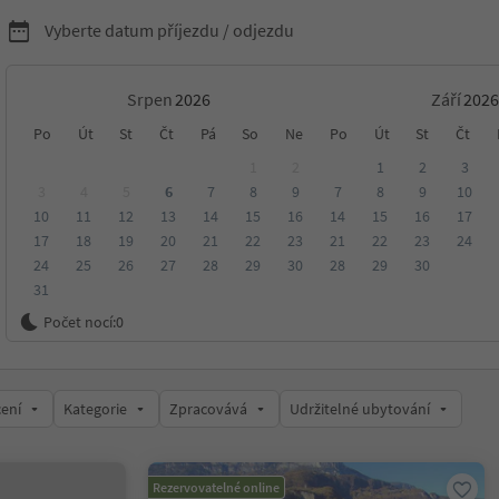
Vyberte datum příjezdu / odjezdu
Srpen
Září
ytování v Eppan an der
Po
Út
St
Čt
Pá
So
Ne
Po
Út
St
Čt
1
2
1
2
3
/Appiano sulla Strada del
3
4
5
6
7
8
9
7
8
9
10
10
11
12
13
14
15
16
14
15
16
17
17
18
19
20
21
22
23
21
22
23
24
24
25
26
27
28
29
30
28
29
30
31
Počet nocí:
0
 Weinstraße/Appiano sulla Strada del Vino
ení
Kategorie
Zpracovává
Udržitelné ubytování
Rezervovatelné online