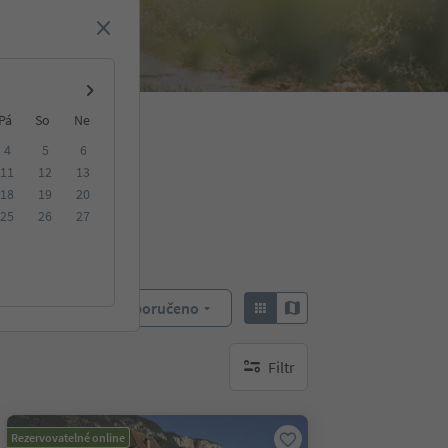
Pá
So
Ne
4
5
6
11
12
13
18
19
20
25
26
27
Doporučeno
Objednat:
Filtr
brak aktywnych filtrów
Rezervovatelné online