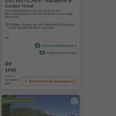
DAS MATSCHER - Residence &
Garden Hotel
Eppan Berg/Appiano Monte, Eppan an der
Weinstaße/Appiano sulla Strada del Vino, Alto Adige
Wine Road
1.3 km
z Eppan an der Weinstaße/Appiano
sulla Strada del Vino centrum
Úroveň udržitelnosti 2
Südtirol Guest Pass
Od
104€
1 noc / 1
byt Včetně
Zkontrolovat dostupnost
DPH
Rezervovatelné online