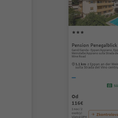
Pension Penegalblick
Gand/Ganda - Eppan/Appiano, Epp
Weinstaße/Appiano sulla Strada del
Wine Road
1.1 km
z Eppan an der We
sulla Strada del Vino cent
Sü
Od
116€
1 noc / 2
osob(y)
Zkontrolov
Včetně DPH