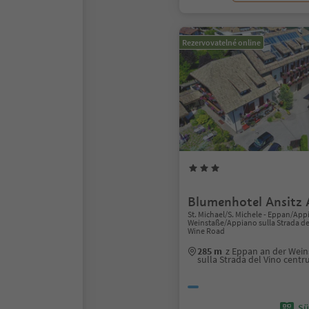
Rezervovatelné online
Blumenhotel Ansitz 
St. Michael/S. Michele - Eppan/App
Weinstaße/Appiano sulla Strada del
Wine Road
285 m
z Eppan an der Wei
sulla Strada del Vino cent
Sü