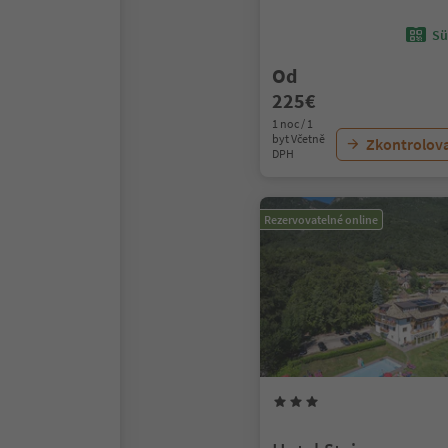
Sü
Od
225€
1 noc / 1
byt Včetně
Zkontrolov
DPH
Rezervovatelné online