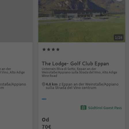
1/28
The Lodge- Golf Club Eppan
 an der
Unterrain/Riva di Sotto, Eppan an der
 Vino, Alto Adige
Weinstaße/Appiano sulla Strada del Vino, Alto Adige
Wine Road
instaße/Appiano
4.8 km
z Eppan an der Weinstaße/Appiano
rum
sulla Strada del Vino centrum
Südtirol Guest Pass
Od
70€