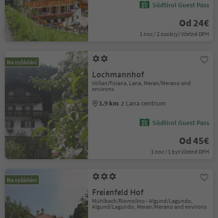
Südtirol Guest Pass
Od 24€
1 noc / 2 osob(y) Včetně DPH
Na vyžádání
Lochmannhof
Völlan/Foiana, Lana, Meran/Merano and
environs
1.9 km
z Lana centrum
Südtirol Guest Pass
Od 45€
1 noc / 1 byt Včetně DPH
Na vyžádání
Freienfeld Hof
Mühlbach/Riomolino - Algund/Lagundo,
Algund/Lagundo, Meran/Merano and environs