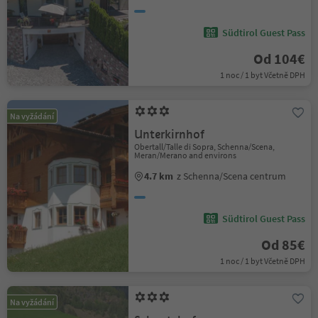
Südtirol Guest Pass
Od 104€
1 noc / 1 byt Včetně DPH
Na vyžádání
Unterkirnhof
Obertall/Talle di Sopra, Schenna/Scena,
Meran/Merano and environs
4.7 km
z Schenna/Scena centrum
Südtirol Guest Pass
Od 85€
1 noc / 1 byt Včetně DPH
Na vyžádání