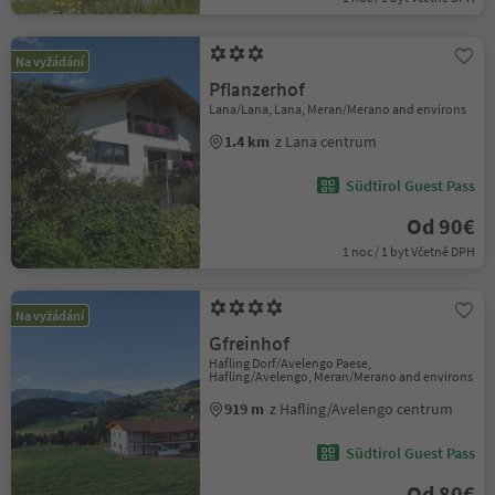
Na vyžádání
Pflanzerhof
Lana/Lana, Lana, Meran/Merano and environs
1.4 km
z Lana centrum
Südtirol Guest Pass
Od 90€
1 noc / 1 byt Včetně DPH
Na vyžádání
Gfreinhof
Hafling Dorf/Avelengo Paese,
Hafling/Avelengo, Meran/Merano and environs
919 m
z Hafling/Avelengo centrum
Südtirol Guest Pass
Od 80€