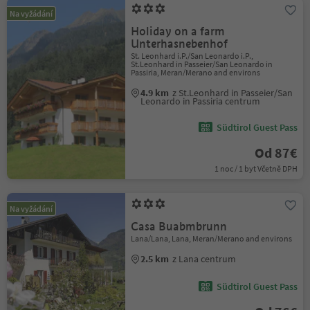
Na vyžádání
Holiday on a farm
Unterhasnebenhof
St. Leonhard i.P./San Leonardo i.P.,
St.Leonhard in Passeier/San Leonardo in
Passiria, Meran/Merano and environs
4.9 km
z St.Leonhard in Passeier/San
Leonardo in Passiria centrum
Südtirol Guest Pass
Od 87€
1 noc / 1 byt Včetně DPH
Na vyžádání
Casa Buabmbrunn
Lana/Lana, Lana, Meran/Merano and environs
2.5 km
z Lana centrum
Südtirol Guest Pass