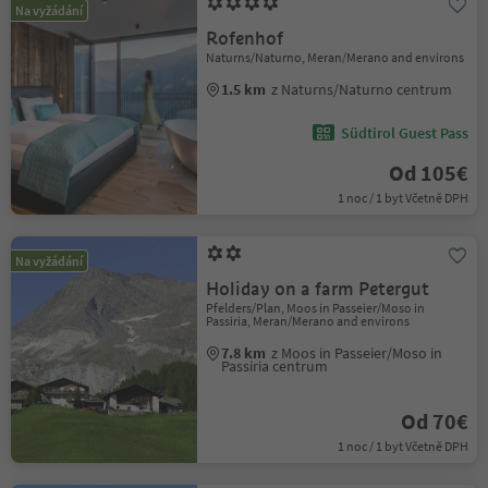
Na vyžádání
Rofenhof
Naturns/Naturno, Meran/Merano and environs
1.5 km
z Naturns/Naturno centrum
Südtirol Guest Pass
Od 105€
1 noc / 1 byt Včetně DPH
Na vyžádání
Holiday on a farm Petergut
Pfelders/Plan, Moos in Passeier/Moso in
Passiria, Meran/Merano and environs
7.8 km
z Moos in Passeier/Moso in
Passiria centrum
Od 70€
1 noc / 1 byt Včetně DPH