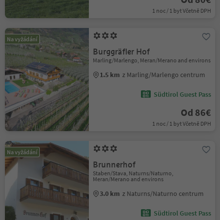
1 noc / 1 byt Včetně DPH
Na vyžádání
Burggräfler Hof
Marling/Marlengo, Meran/Merano and environs
1.5 km
z Marling/Marlengo centrum
Südtirol Guest Pass
Od 86€
1 noc / 1 byt Včetně DPH
Na vyžádání
Brunnerhof
Staben/Stava, Naturns/Naturno,
Meran/Merano and environs
3.0 km
z Naturns/Naturno centrum
Südtirol Guest Pass