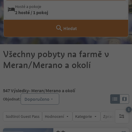
Hosté a pokoje
2 hosté / 1 pokoj
Hledat
Všechny pobyty na farmě v
Meran/Merano a okolí
547
Výsledky
- Meran/Merano a okolí
Doporučeno
Objednat:
1
Südtirol Guest Pass
Hodnocení
Kategorie
Zpracovává
1 aktywn