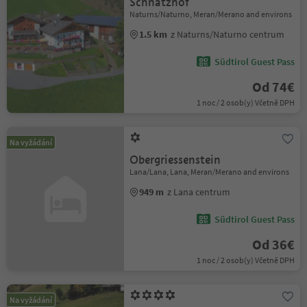
Schnatzhof
Naturns/Naturno, Meran/Merano and environs
1.5 km
z Naturns/Naturno centrum
Südtirol Guest Pass
Od 74€
1 noc / 2 osob(y) Včetně DPH
Na vyžádání
Obergriessenstein
Lana/Lana, Lana, Meran/Merano and environs
949 m
z Lana centrum
Südtirol Guest Pass
Od 36€
1 noc / 2 osob(y) Včetně DPH
Na vyžádání