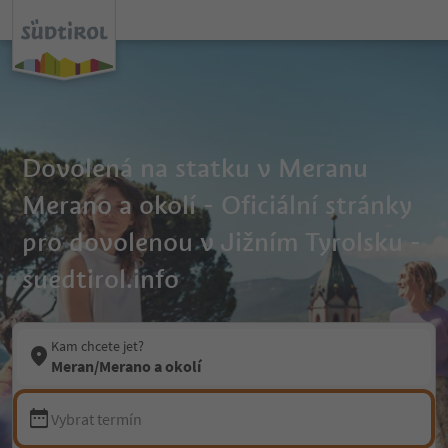
Dovolená na statku v Meranu
Merano a okolí - Oficiální stránky
pro dovolenou v Jižním Tyrolsku -
suedtirol.info
Kam chcete jet?
Meran/Merano a okolí
Vybrat termín