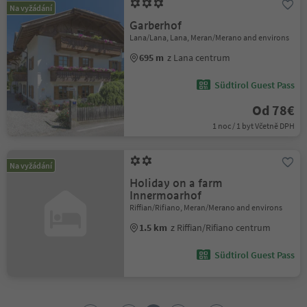
Na vyžádání
Garberhof
Lana/Lana, Lana, Meran/Merano and environs
695 m
z Lana centrum
Südtirol Guest Pass
Od 78€
1 noc / 1 byt Včetně DPH
Na vyžádání
Holiday on a farm
Innermoarhof
Riffian/Rifiano, Meran/Merano and environs
1.5 km
z Riffian/Rifiano centrum
Südtirol Guest Pass
1