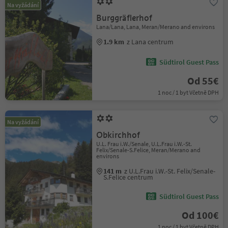
Na vyžádání
Burggräflerhof
Lana/Lana, Lana, Meran/Merano and environs
1.9 km
z Lana centrum
Südtirol Guest Pass
Od 55€
1 noc / 1 byt Včetně DPH
Na vyžádání
Obkirchhof
U.L. Frau i.W./Senale, U.L.Frau i.W.-St.
Felix/Senale-S.Felice, Meran/Merano and
environs
141 m
z U.L.Frau i.W.-St. Felix/Senale-
S.Felice centrum
Südtirol Guest Pass
Od 100€
1 noc / 1 byt Včetně DPH