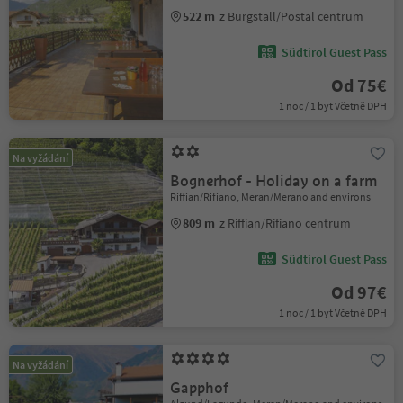
522 m
z Burgstall/Postal centrum
Südtirol Guest Pass
Od 75€
1 noc / 1 byt Včetně DPH
Na vyžádání
Bognerhof - Holiday on a farm
Riffian/Rifiano, Meran/Merano and environs
809 m
z Riffian/Rifiano centrum
Südtirol Guest Pass
Od 97€
1 noc / 1 byt Včetně DPH
Na vyžádání
Gapphof