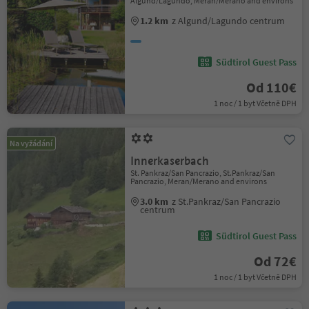
Algund/Lagundo, Meran/Merano and environs
1.2 km
z Algund/Lagundo centrum
Südtirol Guest Pass
Od 110€
1 noc / 1 byt Včetně DPH
Na vyžádání
Innerkaserbach
St. Pankraz/San Pancrazio, St.Pankraz/San
Pancrazio, Meran/Merano and environs
3.0 km
z St.Pankraz/San Pancrazio
centrum
Südtirol Guest Pass
Od 72€
1 noc / 1 byt Včetně DPH