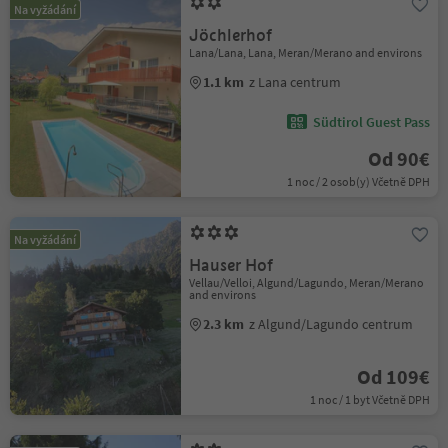
Na vyžádání
Jöchlerhof
Lana/Lana, Lana, Meran/Merano and environs
1.1 km
z Lana centrum
Südtirol Guest Pass
Od 90€
1 noc / 2 osob(y) Včetně DPH
Na vyžádání
Hauser Hof
Vellau/Velloi, Algund/Lagundo, Meran/Merano
and environs
2.3 km
z Algund/Lagundo centrum
Od 109€
1 noc / 1 byt Včetně DPH