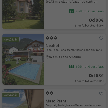
143 m
z Algund/Lagundo centrum
Südtirol Guest Pass
Od 90€
1 noc / 1 byt Včetně DPH
Na vyžádání
Neuhof
Lana/Lana, Lana, Meran/Merano and environs
822 m
z Lana centrum
Südtirol Guest Pass
Od 68€
1 noc / 1 byt Včetně DPH
Na vyžádání
Maso Prantl
Burgstall/Postal, Meran/Merano and environs