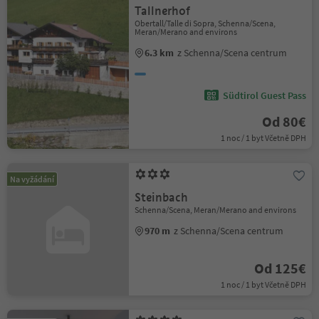
Tallnerhof
Obertall/Talle di Sopra, Schenna/Scena,
Meran/Merano and environs
6.3 km
z Schenna/Scena centrum
Südtirol Guest Pass
Od 80€
1 noc / 1 byt Včetně DPH
Na vyžádání
Steinbach
Schenna/Scena, Meran/Merano and environs
970 m
z Schenna/Scena centrum
Od 125€
1 noc / 1 byt Včetně DPH