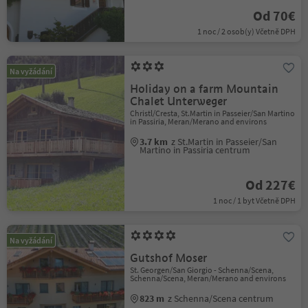
Od 70€
1 noc / 2 osob(y) Včetně DPH
Na vyžádání
Holiday on a farm Mountain
Chalet Unterweger
Christl/Cresta, St.Martin in Passeier/San Martino
in Passiria, Meran/Merano and environs
3.7 km
z St.Martin in Passeier/San
Martino in Passiria centrum
Od 227€
1 noc / 1 byt Včetně DPH
Na vyžádání
Gutshof Moser
St. Georgen/San Giorgio - Schenna/Scena,
Schenna/Scena, Meran/Merano and environs
823 m
z Schenna/Scena centrum