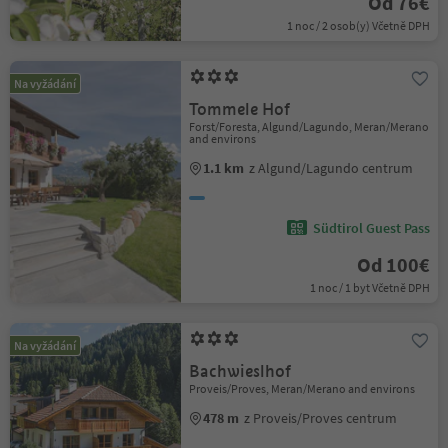
Od 76€
1 noc / 2 osob(y) Včetně DPH
Na vyžádání
Tommele Hof
Forst/Foresta, Algund/Lagundo, Meran/Merano
and environs
1.1 km
z Algund/Lagundo centrum
Südtirol Guest Pass
Od 100€
1 noc / 1 byt Včetně DPH
Na vyžádání
Bachwieslhof
Proveis/Proves, Meran/Merano and environs
478 m
z Proveis/Proves centrum