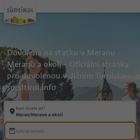
Dovolená na statku v Meranu
Merano a okolí - Oficiální stránky
pro dovolenou v Jižním Tyrolsku -
suedtirol.info
Kam chcete jet?
Meran/Merano a okolí
Vybrat termín