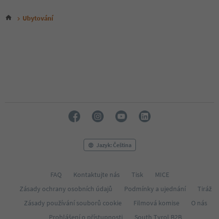
Ubytování
Jazyk: Čeština
FAQ
Kontaktujte nás
Tisk
MICE
Zásady ochrany osobních údajů
Podmínky a ujednání
Tiráž
Zásady používání souborů cookie
Filmová komise
O nás
Prohlášení o přístupnosti
South Tyrol B2B