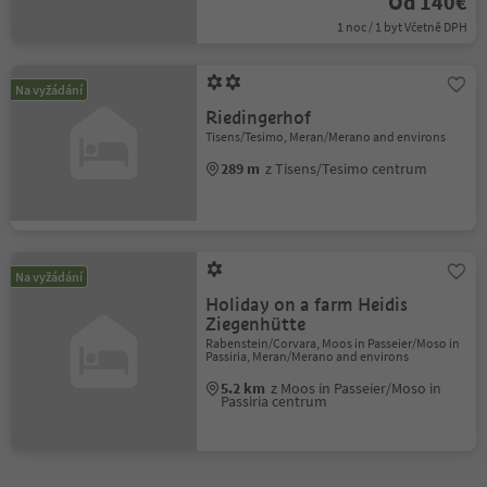
Od 140€
1 noc / 1 byt Včetně DPH
Na vyžádání
Riedingerhof
Tisens/Tesimo, Meran/Merano and environs
289 m
z Tisens/Tesimo centrum
Na vyžádání
Holiday on a farm Heidis
Ziegenhütte
Rabenstein/Corvara, Moos in Passeier/Moso in
Passiria, Meran/Merano and environs
5.2 km
z Moos in Passeier/Moso in
Passiria centrum
1