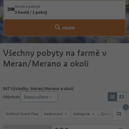
Hosté a pokoje
2 hosté / 1 pokoj
Hledat
Všechny pobyty na farmě v
Meran/Merano a okolí
547
Výsledky
- Meran/Merano a okolí
Doporučeno
Objednat:
1
Südtirol Guest Pass
Hodnocení
Kategorie
Zpracovává
1 aktywn