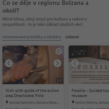
Co se děje v regionu Bolzana a
supposed to have been complete
e altars, the picture of 
okolí?
d in 1613, from then on, only a ch
ar shows Blessed Henr
urch of Saint Martin is mentioned.
Mírné klima, silný smysl pro kulturu a radost z
pospolitosti - to je také základ zdejších akcí.
Nacházíte se na tabulkovém posuvníku. Vyberte kartu pro zobraze
Komentované prohlídky a návštěvy
Události
1
/
2
Visit with guide of the action
Fossilia - Guided tou
area Drechslerei Fritz
museum
Location:
Location:
Sarntal/Sarentino, Bolzano/Bozen
Mölten/Meltina, Bolza
and environs
d environs
Every Thursday:
Every Tuesday at 3:00 P