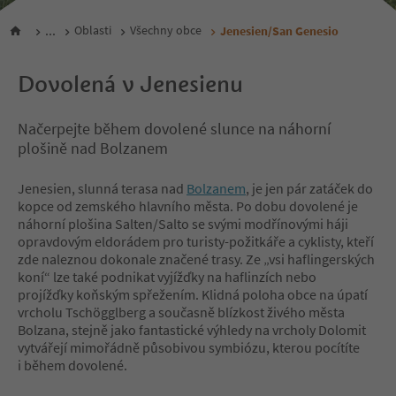
...
Oblasti
Všechny obce
Jenesien/San Genesio
Dovolená v Jenesienu
Načerpejte během dovolené slunce na náhorní
plošině nad Bolzanem
Jenesien, slunná terasa nad
Bolzanem
, je jen pár zatáček do
kopce od zemského hlavního města. Po dobu dovolené je
náhorní plošina Salten/Salto se svými modřínovými háji
opravdovým eldorádem pro turisty-požitkáře a cyklisty, kteří
zde naleznou dokonale značené trasy. Ze „vsi haflingerských
koní“ lze také podnikat vyjížďky na haflinzích nebo
projížďky koňským spřežením. Klidná poloha obce na úpatí
vrcholu Tschögglberg a současně blízkost živého města
Bolzana, stejně jako fantastické výhledy na vrcholy Dolomit
vytvářejí mimořádně působivou symbiózu, kterou pocítíte
i během dovolené.