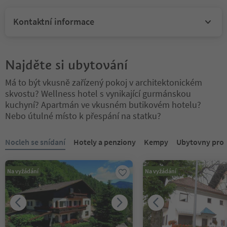
Kontaktní informace
Najděte si ubytování
Má to být vkusně zařízený pokoj v architektonickém
skvostu? Wellness hotel s vynikající gurmánskou
kuchyní? Apartmán ve vkusném butikovém hotelu?
Nebo útulné místo k přespání na statku?
Nacházíte se na tabulkovém posuvníku. Vyberte kartu pro zobraze
Nocleh se snídaní
Hotely a penziony
Kempy
Ubytovny pro
Na vyžádání
Na vyžádání