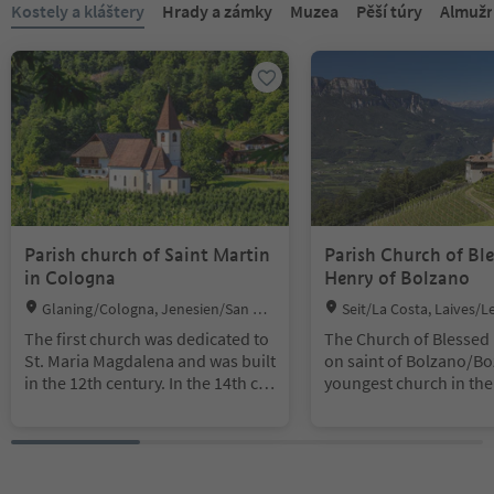
Kostely a kláštery
Hrady a zámky
Muzea
Pěší túry
Almužn
Parish church of Saint Martin
Parish Church of Bl
in Cologna
Henry of Bolzano
Location:
Location:
Glaning/Cologna, Jenesien/San Ge
Seit/La Costa, Laives/Le
nesio Atesino, Bolzano/Bozen and env
o/Bozen and environs
The first church was dedicated to
The Church of Blessed 
irons
St. Maria Magdalena and was built
on saint of Bolzano/Boz
in the 12th century. In the 14th ce
youngest church in the 
ntury there were structural chang
Laives/Leifers. In 185
es, which served the beautificatio
were collected to make
n and were necessary for conserv
uction possible. All do
ative reasons. The change of the p
mmortalized on a board
atron of Magdalena to Martin was
urch. In the church the