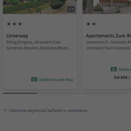
1
/
4
3
Slunce
2
Slunce
Unterweg
Apartements Zum R
Lokalita:
Lokalita:
Afing/Avigna, Jenesien/San
Jenesien/S. Genesio At
Genesio Atesino, Bolzano/Bozen
Jenesien/San Genesio 
and environs
Bolzano/Bozen and en
Südtir
Od
80
€
1
Südtirol Guest Pass
Všechna ubytovací zařízení v Jenesienu