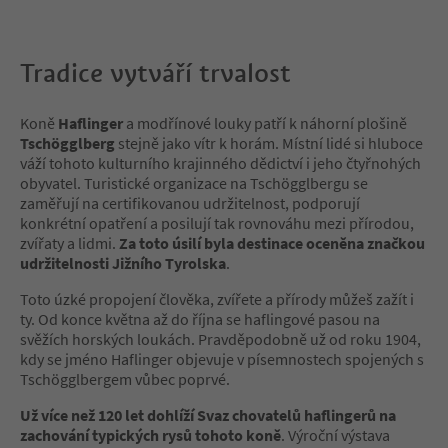
Tradice vytváří trvalost
Koně
Haflinger
a modřínové louky patří k náhorní plošině
Tschögglberg
stejně jako vítr k horám. Místní lidé si hluboce
váží tohoto kulturního krajinného dědictví i jeho čtyřnohých
obyvatel. Turistické organizace na Tschögglbergu se
zaměřují na certifikovanou udržitelnost, podporují
konkrétní opatření a posilují tak rovnováhu mezi přírodou,
zvířaty a lidmi.
Za toto úsilí byla destinace oceněna značkou
udržitelnosti Jižního Tyrolska
.
Toto úzké propojení člověka, zvířete a přírody můžeš zažít i
ty. Od konce května až do října se haflingové pasou na
svěžích horských loukách. Pravděpodobně už od roku 1904,
kdy se jméno Haflinger objevuje v písemnostech spojených s
Tschögglbergem vůbec poprvé.
Už více než 120 let dohlíží Svaz chovatelů haflingerů na
zachování typických rysů tohoto koně
. Výroční výstava