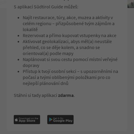
unique, our guided tou
S aplikací Südtirol Guide můžeš:
engaging and unforget
experience for visitors 
Najít restaurace, túry, akce, muzea a aktivity v
celém regionu – přizpůsobené tvým zájmům a
The guided tours are h
lokalitě
German. Tours in Engli
Rezervovat a přímo kupovat vstupenky na akce
available upon request
Aktivovat geolokalizaci, abys měl(a) neustále
přehled, co se děje kolem, a snadno se
Registration, informati
orientoval(a) podle mapy
Tel. +39 349 565 4658 - 
Naplánovat si svou cestu pomocí místní veřejné
fossilia@konmail.net
dopravy
Přístup k tvojí osobní sekci – s upozorněními na
https://shorturl.at/rP
počasí a tvými oblíbenými položkami pro co
nejlepší plánování dnů
Stáhni si tady aplikaci
zdarma
.