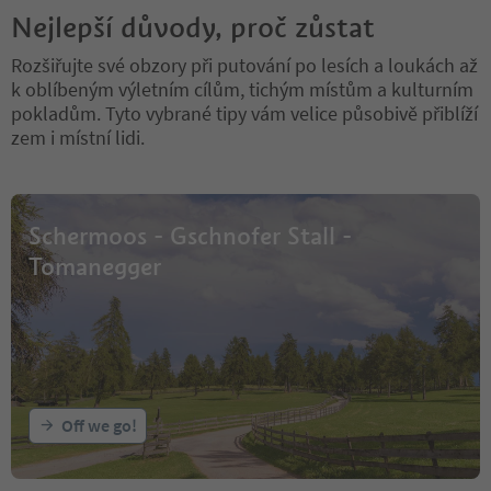
Nejlepší důvody, proč zůstat
Rozšiřujte své obzory při putování po lesích a loukách až
k oblíbeným výletním cílům, tichým místům a kulturním
pokladům. Tyto vybrané tipy vám velice působivě přiblíží
zem i místní lidi.
Schermoos - Gschnofer Stall -
Tomanegger
Off we go!