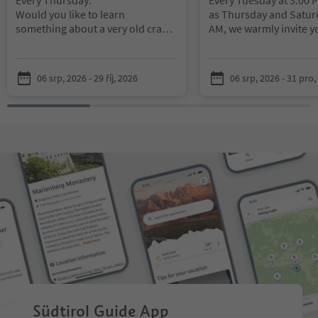
Would you like to learn
as Thursday and Saturd
something about a very old craft?
AM, we warmly invite yo
The wood turner Fritz
us on a fascinating jou
Unterkalmsteiner present and
the past. At the Fossil
show you all about this craft.
Meltina, you will disco
06 srp, 2026 - 29 říj, 2026
06 srp, 2026 - 31 pro,
Duration: ca 20 minutes
mysterious world of pr
treasures and explore
fossils from long-forgo
Our experienced guides
accompany you throug
exhibition, sharing fas
insights into the forma
fossils, the history of 
and the museum’s extr
discoveries. There will
plenty of opportunities
questions and learn m
Whether you are a pas
fossil enthusiast or si
Südtirol Guide App
curious to explore so