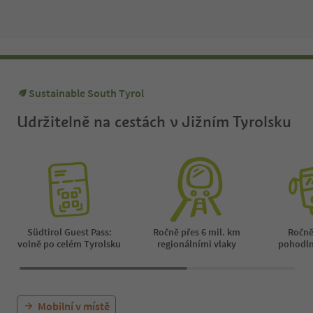
Sustainable South Tyrol
Udržitelně na cestách v Jižním Tyrolsku
Südtirol Guest Pass:
Ročně přes 6 mil. km
Ročně
volně po celém Tyrolsku
regionálními vlaky
pohodl
Mobilní v místě