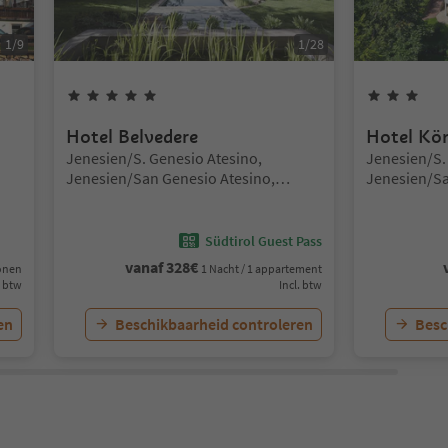
1
/
9
1
/
28
5
Sterren
3
St
Hotel Belvedere
Hotel Kön
Locatie:
Locatie:
Jenesien/S. Genesio Atesino,
Jenesien/S.
Jenesien/San Genesio Atesino,
Jenesien/Sa
Bolzano/Bozen and environs
Bolzano/Bo
Südtirol Guest Pass
vanaf
328
€
sonen
1 Nacht / 1 appartement
. btw
Incl. btw
en
Beschikbaarheid controleren
Besc