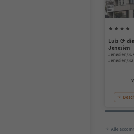
4
Luis & di
Jenesien
Locatie:
Jenesien/S. 
Jenesien/Sa
Bolzano/Boz
v
Besch
Alle accom