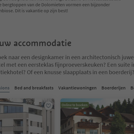
e bergtoppen van de Dolomieten vormen een bijzonder
iose. Dit is vakantie op zijn best!
ouw accommodatie
oek naar een designkamer in een architectonisch juwe
el met een eersteklas fijnproeverskeuken? Een suite i
tiekhotel? Of een knusse slaapplaats in een boerderij
 op een tabblad-slider. Selecteer een tabblad om de inhoud te bekijk
sions
Bed and breakfasts
Vakantiewoningen
Boerderijen
B
Online te boeken