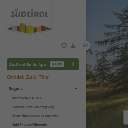
menulink
favoriet
gebruikerslink
Südtirol Guide App
NIEUW
Ontdek Zuid-Tirol
Regio's
Ahrntal/Valle Aurina
Bolzano/Bozen en omgeving
Brixen/Bressanone en omgeving
Zuid-Tiroolse Wijnroute