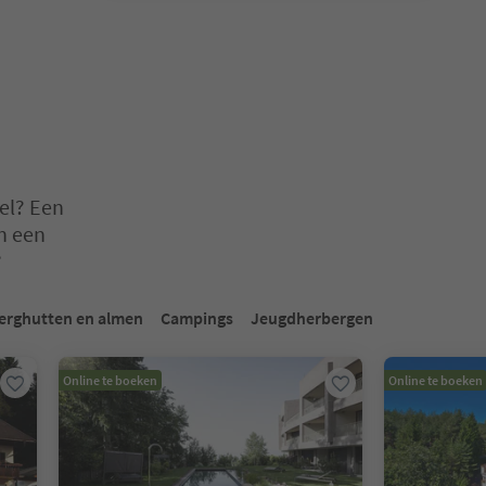
el? Een
n een
?
en. Druk op Enter of Spatie om een kaart in de slider te openen. Dr
erghutten en almen
Campings
Jeugdherbergen
Online te boeken
Online te boeken