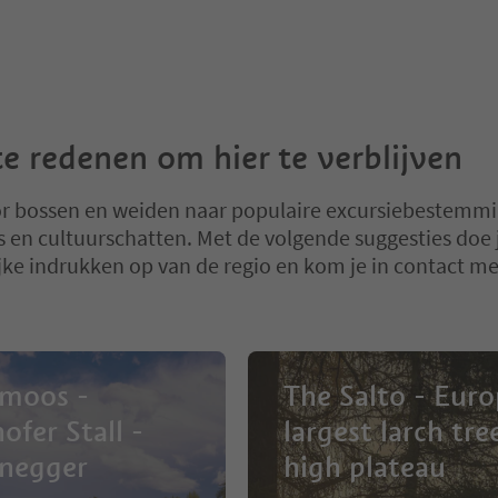
e redenen om hier te verblijven
r bossen en weiden naar populaire excursiebestemm
jes en cultuurschatten. Met de volgende suggesties doe 
jke indrukken op van de regio en kom je in contact me
rmoos -
The Salto - Euro
ofer Stall -
largest larch tre
negger
high plateau