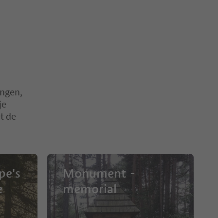
ingen,
je
t de
pe's
Monument -
e
memorial