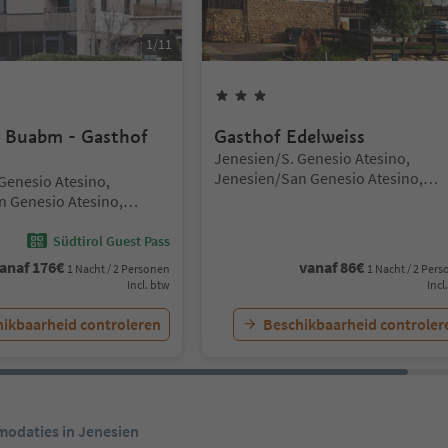
1
/
11
Sterren
3
Sterren
e Buabm - Gasthof
Gasthof Edelweiss
Locatie:
Jenesien/S. Genesio Atesino,
Jenesien/San Genesio Atesino,
Genesio Atesino,
Bolzano/Bozen and environs
n Genesio Atesino,
en and environs
Südtirol Guest Pass
anaf
176
€
vanaf
86
€
1 Nacht / 2 Personen
1 Nacht / 2 Per
Incl. btw
Incl
ikbaarheid controleren
Beschikbaarheid controler
modaties in Jenesien