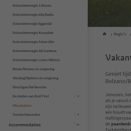
Dolomietenregio 3 Zinnen
Dolomietenregio Alta Badia
Dolomietenregio Eggental
Dolomietenregio Kronplatz
Regio's
Dolomietenregio Seiser Alm
Dolomietenregio Val Gardena
Vakant
Dolomietenregio Lüsen Villnöss
Meran/Merano en omgeving
Geniet tij
Sterzing/Vipiteno en omgeving
Bolzano/
Vinschgau/Val Venosta
Jenesien, h
De steden van Zuid-Tirol
als je vanui
Alle plaatsen
zijn lariksw
wie houdt v
Toevluchtsoorden
Haflingerpaar
de
paardenk
Accommodaties
Tschögglberg