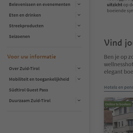
Belevenissen en evenementen
uitzicht
op d
boeiende symb
Eten en drinken
Streekproducten
Seizoenen
Vind j
Ben je op z
Voor uw informatie
wellnesshot
Over Zuid-Tirol
elegant boe
Mobiliteit en toegankelijkheid
U bevindt zich
Hotels en pen
Südtirol Guest Pass
Duurzaam Zuid-Tirol
Online te boeken