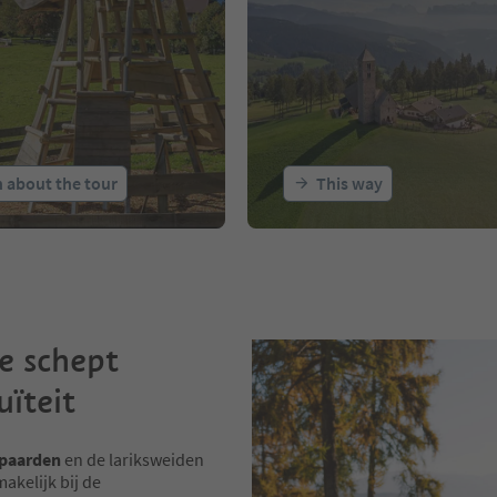
 about the tour
This way
ie schept
uïteit
rpaarden
en de lariksweiden
akelijk bij de