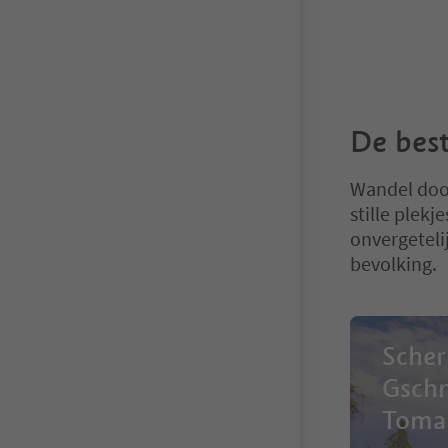
De best
Wandel doo
stille plek
onvergeteli
bevolking.
Sche
Gschn
Toma