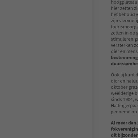
hoogplatea
hier zetten z
het behoud v
zijn viervoet
toerismeorga
zetten in op
stimuleren g
versterken z
dier en mens
bestemming 
duurzaamheid
Ook jij kunt
dier en natuu
oktober graz
weelderige b
sinds 1904, w
Haflingerpaar
genoemd op 
Al meer dan 
fokverenigin
dit bijzonde