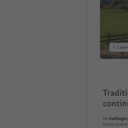
Learn
Tradit
contin
De
Haflinge
horen onlosm