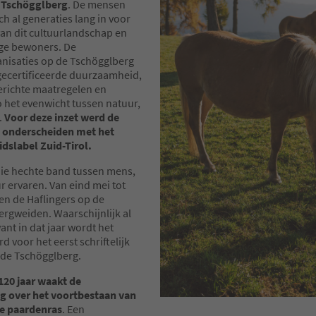
u
Tschögglberg
. De mensen
ich al generaties lang in voor
an dit cultuurlandschap en
ige bewoners. De
nisaties op de Tschögglberg
 gecertificeerde duurzaamheid,
erichte maatregelen en
o het evenwicht tussen natuur,
.
Voor deze inzet werd de
onderscheiden met het
slabel Zuid-Tirol.
 die hechte band tussen mens,
r ervaren. Van eind mei tot
en de Haflingers op de
ergweiden. Waarschijnlijk al
ant in dat jaar wordt het
d voor het eerst schriftelijk
de Tschögglberg.
120 jaar waakt de
g over het voortbestaan van
re paardenras
. Een