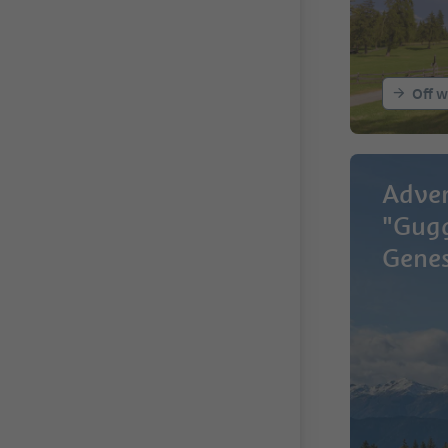
Off w
Adven
"Gug
Genes