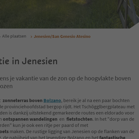
Alle plaatsen
Jenesien/San Genesio Atesino
ie in Jenesien
dens je vakantie van de zon op de hoogvlakte boven
Bozen
et
zonneterras boven
Bolzano
, bereik je al na een paar bochten
t de provinciehoofdstad bergop rijdt. Het Tschögglbergplateau met
eiden is dankzij uitstekend gemarkeerde routes een eldorado voor
an
ontspannen wandelingen
en
fietstochten
. In het "dorp van de
den" kun je ook een ritje per paard of met
oets
maken. De rustige ligging van Jenesien op de flanken van de
, de nabijheid van het levendige Bolzano en het
fantastische