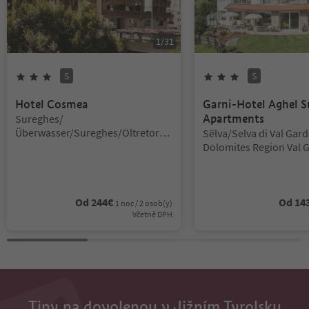
1
/
31
S
S
3
hvězdy
Superior
3
hvězdy
Superior
Hotel Cosmea
Garni-Hotel Aghel S
Lokalita:
Sureghes/
Apartments
Überwasser/Sureghes/Oltretorre
Lokalita:
Sëlva/Selva di Val Gar
nte, Urtijëi/Ortisei, Dolomites
Dolomites Region Val 
Region Val Gardena
Od
244
€
Od
14
1 noc / 2 osob(y)
Včetně DPH
Tipy na dovolenou v Jižním Tyrolsku