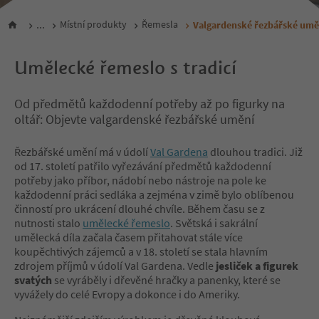
...
Místní produkty
Řemesla
Valgardenské řezbářské umě
Umělecké řemeslo s tradicí
Od předmětů každodenní potřeby až po figurky na
oltář: Objevte valgardenské řezbářské umění
Řezbářské umění má v údolí
Val Gardena
dlouhou tradici. Již
od 17. století patřilo vyřezávání předmětů každodenní
potřeby jako příbor, nádobí nebo nástroje na pole ke
každodenní práci sedláka a zejména v zimě bylo oblíbenou
činností pro ukrácení dlouhé chvíle. Během času se z
nutnosti stalo
umělecké řemeslo
. Světská i sakrální
umělecká díla začala časem přitahovat stále více
koupěchtivých zájemců a v 18. století se stala hlavním
zdrojem příjmů v údolí Val Gardena. Vedle
jesliček a figurek
svatých
se vyráběly i dřevěné hračky a panenky, které se
vyvážely do celé Evropy a dokonce i do Ameriky.