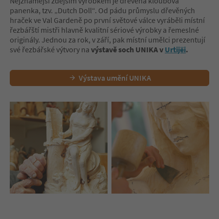
Nejznámější zdejším výrobkem je dřevěná kloubová
panenka, tzv. „Dutch Doll“. Od pádu průmyslu dřevěných
hraček ve Val Gardeně po první světové válce vyráběli místní
řezbářští mistři hlavně kvalitní sériové výrobky a řemeslné
originály. Jednou za rok, v září, pak místní umělci prezentují
své řezbářské výtvory na
výstavě soch UNIKA v
Urtijëi
.
Výstava umění UNIKA