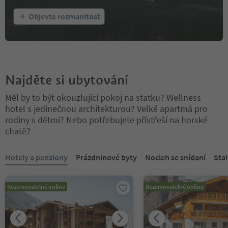
Objevte rozmanitost
Najděte si ubytování
Měl by to být okouzlující pokoj na statku? Wellness
hotel s jedinečnou architekturou? Velké apartmá pro
rodiny s dětmi? Nebo potřebujete přístřeší na horské
chatě?
Nacházíte se na tabulkovém posuvníku. Vyberte kartu pro zobraze
Hotely a penziony
Prázdninové byty
Nocleh se snídaní
Sta
Rezervovatelné online
Rezervovatelné online