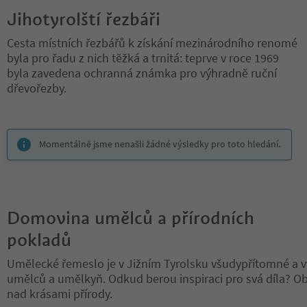
Jihotyrolští řezbáři
Cesta místních řezbářů k získání mezinárodního renomé
byla pro řadu z nich těžká a trnitá: teprve v roce 1969
byla zavedena ochranná známka pro výhradně ruční
dřevořezby.
Nacházíte se na tabulkovém posuvníku. Vyberte kartu pro zobraze
Momentálně jsme nenašli žádné výsledky pro toto hledání.
Domovina umělců a přírodních
pokladů
Umělecké řemeslo je v Jižním Tyrolsku všudypřítomné a 
umělců a umělkyň. Odkud berou inspiraci pro svá díla? O
nad krásami přírody.