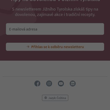
S newsletterem Jižního Tyrolska získáš tipy na
dovolenou, zajímavé akce i tradiční recepty.
E-mailová adresa
Přihlas se k odběru newsletteru
Jazyk: Čeština