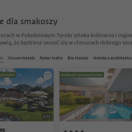
e dla smakoszy
erach w Południowym Tyrolu sztuka kulinarna i regio
rawią, że będziesz unosić się w chmurach dobrego sm
 na suwaku z zakładkami. Wybierz zakładkę, aby zobaczyć jej zawartoś
ls
Vinum Hotels
Roter Hahn
Bio Hotels
Hotele z architektu
cji online
Możliwość rezerwacji online
1
/
31
Gwiazdki
Superior
4
Gwiazdki
S