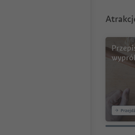
Atrakc
Przepi
wypró
Przejd