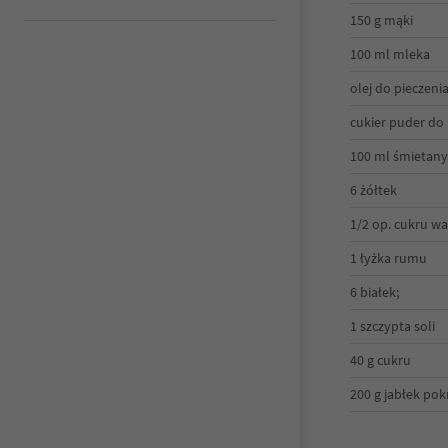
150 g mąki
100 ml mleka
olej do pieczeni
cukier puder do
100 ml śmietany
6 żółtek
1/2 op. cukru w
1 łyżka rumu
6 białek;
1 szczypta soli
40 g cukru
200 g jabłek pok