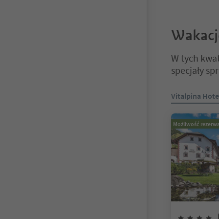
Wakacj
W tych kwat
specjały sp
Znajdujesz się
Vitalpina Hote
Możliwość rezerwa
4