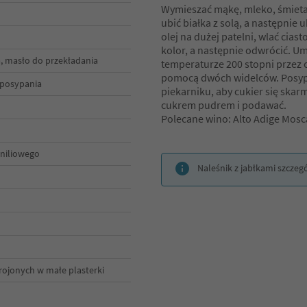
Wymieszać mąkę, mleko, śmietan
ubić białka z solą, a następnie
olej na dużej patelni, wlać cias
kolor, a następnie odwrócić. Um
a, masło do przekładania
temperaturze 200 stopni przez o
pomocą dwóch widelców. Posypa
 posypania
piekarniku, aby cukier się ska
cukrem pudrem i podawać.
Polecane wino: Alto Adige Mosca
aniliowego
Naleśnik z jabłkami szczeg
rojonych w małe plasterki