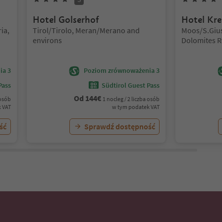
Hotel Golserhof
Hotel Kr
Lokalizacja:
Lokalizacja:
ia,
Tirol/Tirolo, Meran/Merano and
Moos/S.Gius
environs
Dolomites R
ia 3
Poziom zrównoważenia 3
Pass
Südtirol Guest Pass
Od
144
€
 osób
1 nocleg / 2 liczba osób
 VAT
w tym podatek VAT
ść
Sprawdź dostępność