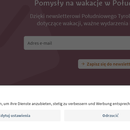
Pomysły na wakacje w Połu
Dzięki newsletterowi Południowego Tyro
dotyczące wakacji, ważne wydarzenia i
Adres e-mail
Zapisz się do newslet