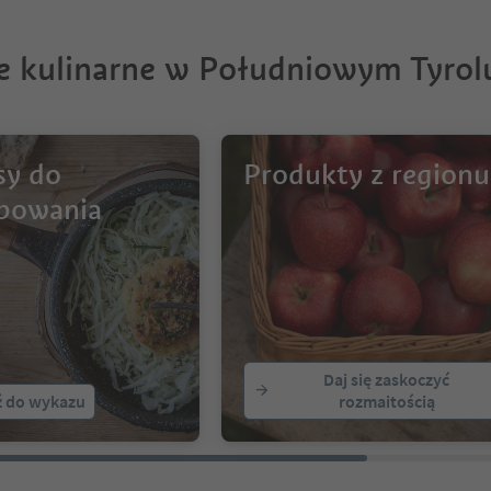
je kulinarne w Południowym Tyrol
sy do
Produkty z regionu
bowania
Daj się zaskoczyć
ź do wykazu
rozmaitością