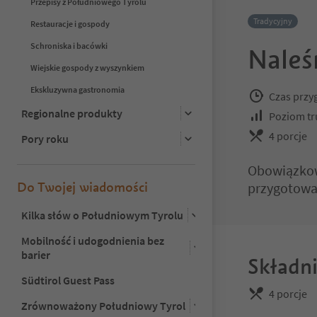
Przepisy z Południowego Tyrolu
Tradycyjny
Restauracje i gospody
Schroniska i bacówki
Naleś
Wiejskie gospody z wyszynkiem
Ekskluzywna gastronomia
Czas przy
Regionalne produkty
Poziom tr
4 porcje
Pory roku
Obowiązkowa
Do Twojej wiadomości
przygotowa
Kilka słów o Południowym Tyrolu
Mobilność i udogodnienia bez
barier
Składni
Südtirol Guest Pass
4 porcje
Zrównoważony Południowy Tyrol