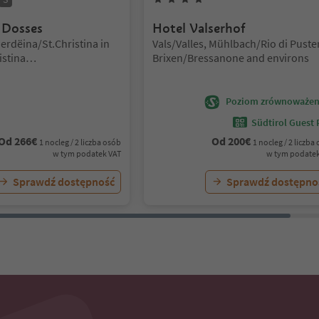
 Dosses
Hotel Valserhof
Lokalizacja:
herdëina/St.Christina in
Vals/Valles, Mühlbach/Rio di Puster
istina
Brixen/Bressanone and environs
Cristina Val Gardena,
herdëina/Santa Cristina
 Dolomites Region Val
Poziom zrównoważen
Südtirol Guest 
Od
266
€
Od
200
€
1 nocleg / 2 liczba osób
1 nocleg / 2 liczba
w tym podatek VAT
w tym podatek
Sprawdź dostępność
Sprawdź dostępno