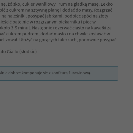
ę, żółtko, cukier waniliowy i rum na gładką masę. Lekko
 ubić z cukrem na sztywną pianę i dodać do masy. Rozgrzać
to na naleśniki, posypać jabłkami, podpiec spód na złoty
ieścić patelnię w rozgrzanym piekarniku i piec w
koło 3-5 minut. Następnie rozerwać ciasto na kawałki za
ć cukrem pudrem, dodać masło i na chwile zostawić w
rmelizował. Ułożyć na gorących talerzach, ponownie posypać
to Giallo (słodkie)
ólnie dobrze komponuje się z konfiturą żurawinową.