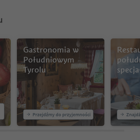
u
Gastronomia w
Restau
Południowym
połud
Tyrolu
specj
Przejdźmy do przyjemności
Znajdź