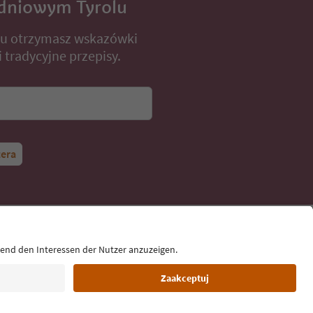
dniowym Tyrolu
lu otrzymasz wskazówki
 tradycyjne przepisy.
tera
Język: Polski