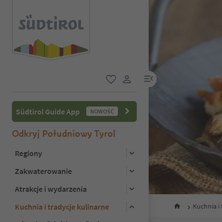
link menu
ulubione
link użytkownika
Südtirol Guide App
NOWOŚĆ
Odkryj Południowy Tyrol
Regiony
Zakwaterowanie
Atrakcje i wydarzenia
Kuchnia i tradycje kulinarne
Kuchnia i 