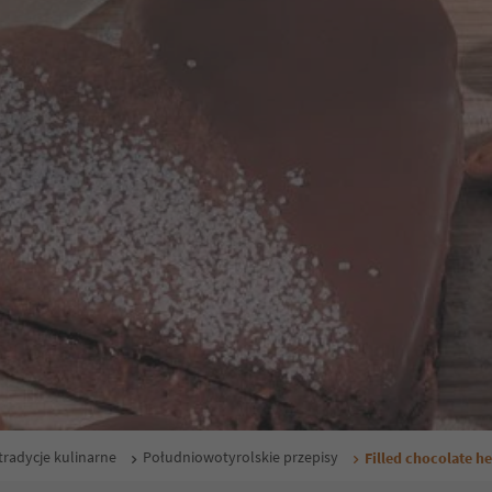
tradycje kulinarne
Południowotyrolskie przepisy
Filled chocolate he