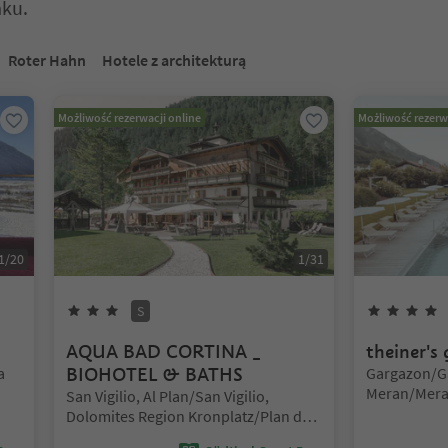
aku.
ć. Naciśnij Enter lub Spację, aby wejść do karty suwaka. Naciśnij E
Roter Hahn
Hotele z architekturą
Możliwość rezerwacji online
Możliwość rezerw
1
/
20
1
/
31
3
Gwiazdki
Superior
S
AQUA BAD CORTINA _
theiner's 
Lokalizacja:
a
BIOHOTEL & BATHS
Gargazon/G
Meran/Mera
Lokalizacja:
San Vigilio, Al Plan/San Vigilio,
Dolomites Region Kronplatz/Plan de
Corones