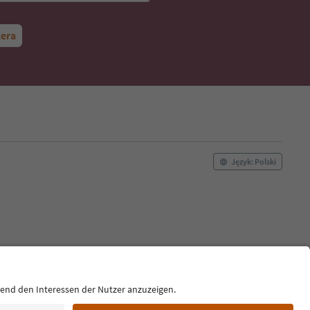
tera
Język: Polski
pka redakcyjna
Polityka plików cookie
O nas