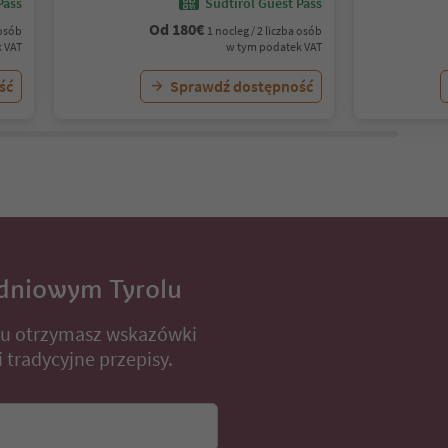
Pass
Südtirol Guest Pass
Od
180
€
 osób
1 nocleg / 2 liczba osób
 VAT
w tym podatek VAT
ść
Sprawdź dostępność
dniowym Tyrolu
lu otrzymasz wskazówki
 tradycyjne przepisy.