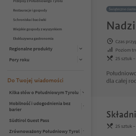
Przepisy z Południowego Tyrolu
Świąteczne ciaste
Restauracje i gospody
Schroniska i bacówki
Nadzi
Wiejskie gospody z wyszynkiem
Ekskluzywna gastronomia
Czas przy
Regionalne produkty
Poziom tr
25 sztuk –
Pory roku
Południowot
Do Twojej wiadomości
dla całej ro
Kilka słów o Południowym Tyrolu
Mobilność i udogodnienia bez
barier
Składni
Südtirol Guest Pass
25 sztuk –
Zrównoważony Południowy Tyrol