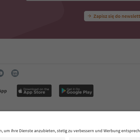
Zapisz się do newslet
 App
taktowe
Naciśnij
MICE
Polityka prywatności
Regulamin
Sto
 dostępu
South Tyrol B2B