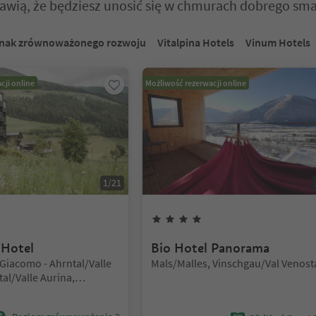
rawią, że będziesz unosić się w chmurach dobrego sm
 na suwaku z zakładkami. Wybierz zakładkę, aby zobaczyć jej zawartoś
nak zrównoważonego rozwoju
Vitalpina Hotels
Vinum Hotels
cji online
Możliwość rezerwacji online
1
/
21
iazdki
4
Gwiazdki
 Hotel
Bio Hotel Panorama
Lokalizacja:
 Giacomo - Ahrntal/Valle
Mals/Malles, Vinschgau/Val Venost
tal/Valle Aurina,
e Aurina