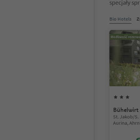
specjały sp
Znajdujesz się
Bio Hotels
Z
Możliwość rezerwa
3
Gw
Bühelwirt
Lokalizacja:
St. Jakob/S.
Aurina, Ahrn
Ahrntal/Vall