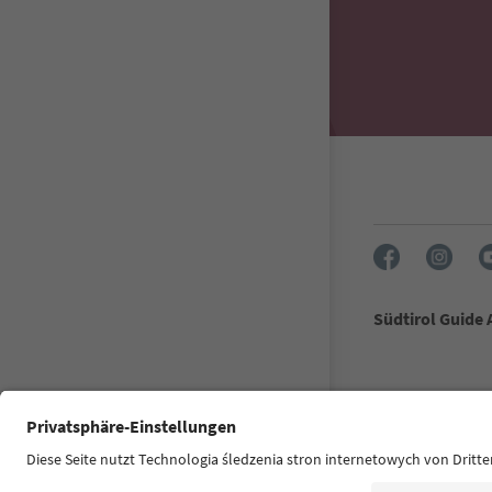
Südtirol Guide
FAQ
Dane kon
Ułatwieniach