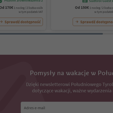
Poziom zrównoważenia 2
Südtirol Guest 
Od
170
€
Od
150
€
1 nocleg / 2 liczba osób
1 nocleg / 2 liczba
w tym podatek VAT
w tym podatek
Sprawdź dostępność
Sprawdź dostępno
Pomysły na wakacje w Połu
Dzięki newsletterowi Południowego Tyro
dotyczące wakacji, ważne wydarzenia i
Adres e-mail