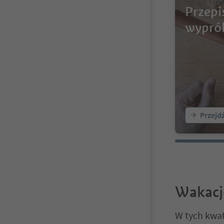
Przepi
wypró
Przejd
Wakacj
W tych kwat