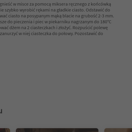
zagnieść w misce za pomocą miksera ręcznego z końcówką
nie szybko wyrobić rękami na gładkie ciasto. Odstawić do
ować ciasto na posypanym mąką blacie na grubość 2-3 mm.
asze do pieczenia i piec w piekarniku nagrzanym do 180°C
wać dżem na 2 ciasteczkach i złożyć. Rozpuścić polewę
 zanurzyć w niej ciasteczka do połowy. Pozostawić do
u