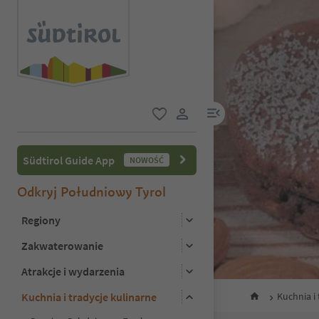
link menu
ulubione
link użytkownika
Südtirol Guide App
NOWOŚĆ
Odkryj Południowy Tyrol
Regiony
Zakwaterowanie
Atrakcje i wydarzenia
Kuchnia i tradycje kulinarne
Kuchnia i 