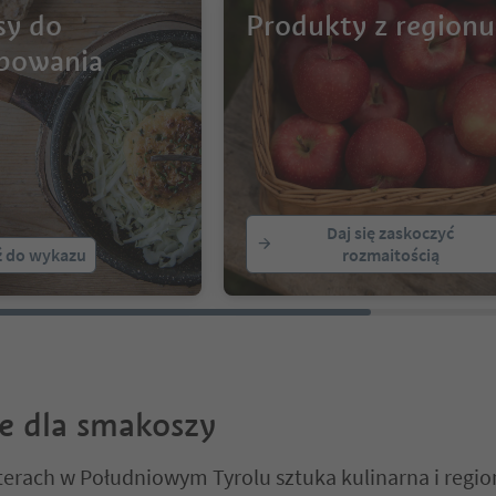
sy do
Produkty z regionu
bowania
Daj się zaskoczyć
ź do wykazu
rozmaitością
e dla smakoszy
erach w Południowym Tyrolu sztuka kulinarna i regio