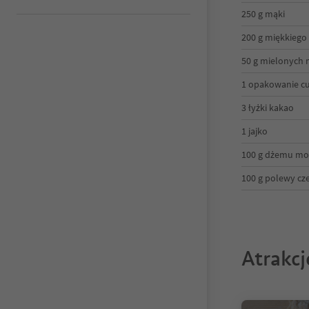
250 g mąki
200 g miękkiego
50 g mielonych
1 opakowanie c
3 łyżki kakao
1 jajko
100 g dżemu mo
100 g polewy cz
Atrakc