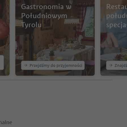
Gastronomia w
Restau
Południowym
połud
Tyrolu
specj
Przejdźmy do przyjemności
Znajdź
nalne