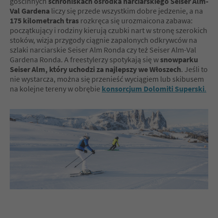
gościnnych
schroniskach ośrodka narciarskiego Seiser Alm-
Val Gardena
liczy się przede wszystkim dobre jedzenie, a na
175 kilometrach tras
rozkręca się urozmaicona zabawa:
początkujący i rodziny kierują czubki nart w stronę szerokich
stoków, wizja przygody ciągnie zapalonych odkrywców na
szlaki narciarskie Seiser Alm Ronda czy też Seiser Alm-Val
Gardena Ronda. A freestylerzy spotykają się w
snowparku
Seiser Alm, który uchodzi za najlepszy we Włoszech
. Jeśli to
nie wystarcza, można się przenieść wyciągiem lub skibusem
na kolejne tereny w obrębie
konsorcjum Dolomiti Superski
.