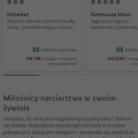
3
Kwiaty
5
Kwiaty
Stinerhof
Farmhouse Moarl
Lokalizacja:
Lokalizacja:
Völs/Fiè, Völs am Schlern/Fiè allo
Tagusens/Tagusa,
Sciliar, Dolomites Region Seiser
Kastelruth/Castelrotto
Alm
Region Seiser Alm
Südtirol Guest Pass
Südtir
Od
70
€
Od
210
€
1 nocleg / 1 mieszkanie
1 nocleg
w tym podatek VAT
w t
Miłośnicy narciarstwa w swoim
żywiole
Uważasz, że zima jest najpiękniejszą porą roku? Dobrze
się składa. Największa wysokogórska hala w Europie
pokryta jest skrzącym śniegiem i zamieniła się właśnie w