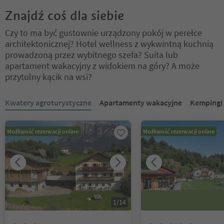
Znajdź coś dla siebie
Czy to ma być gustownie urządzony pokój w perełce
architektonicznej? Hotel wellness z wykwintną kuchnią
prowadzoną przez wybitnego szefa? Suita lub
apartament wakacyjny z widokiem na góry? A może
przytulny kącik na wsi?
Znajdujesz się na suwaku z zakładkami. Wybierz zakładkę, aby zobac
Kwatery agroturystyczne
Apartamenty wakacyjne
Kempingi
Możliwość rezerwacji online
Możliwość rezerwacji online
1
/
14