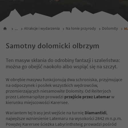
...
Atrakcje i wydarzenia
Na łonie przyrody
Dolomity
M
Samotny dolomicki olbrzym
Ten masyw skłania do odrobiny fantazji i szaleństwa:
można go obejść naokoło albo wspiąć się na szczyt.
W obrębie masywu funkcjonują dwa schroniska, przyjmujące
na odpoczynek i posiłek wszystkich wędrowców,
przemierzających niesamowite Dolomity. Od Reiterjoch
przez Latemarspitze prowadzi
przejście przez Latemar
w
kierunku miejscowości Karersee.
Wariantem tej trasy jest wejście na turnię
Diamantidi
,
najwyższe wzniesienie Latemaru na wysokości 2842 m n.p.m.
Powyżej Karersee ścieżka Labyrinthsteig prowadzi pośród