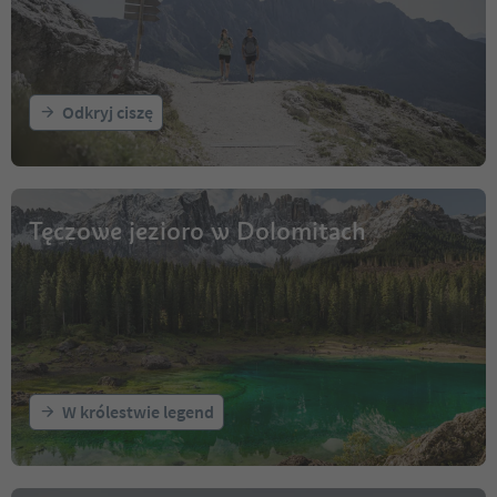
Odkryj ciszę
Tęczowe jezioro w Dolomitach
W królestwie legend