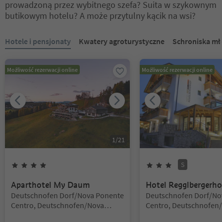
prowadzoną przez wybitnego szefa? Suita w szykownym
butikowym hotelu? A może przytulny kącik na wsi?
Znajdujesz się na suwaku z zakładkami. Wybierz zakładkę, aby zobac
Hotele i pensjonaty
Kwatery agroturystyczne
Schroniska m
Możliwość rezerwacji online
Możliwość rezerwacji online
1
/
21
S
4
Gwiazdki
3
Gwiazdki
Superior
Aparthotel My Daum
Hotel Regglbergerho
Lokalizacja:
Lokalizacja:
Deutschnofen Dorf/Nova Ponente
Deutschnofen Dorf/No
Centro, Deutschnofen/Nova
Centro, Deutschnofen
Ponente, Dolomites Region
Ponente, Dolomites Re