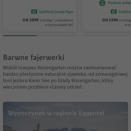
Eggental
Eggental
Poziom zrów
Südtirol Guest Pass
Südtir
Od
269
€
Od
154
€
1 nocleg / 1 mieszkanie
1 nocleg
w tym podatek VAT
w t
Barwne fajerwerki
Wokół masywu Rosengarten można zaobserwować
bardzo plastyczne naturalne zjawiska: od szmaragdowej
toni jeziora Karer See po blady Rosengarten, który
wieczorem przybiera różowy odcień.
Wypoczynek w regionie Eggental