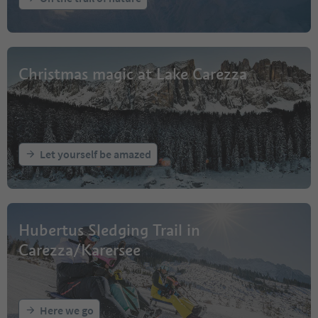
Christmas magic at Lake Carezza
Let yourself be amazed
Hubertus Sledging Trail in
Carezza/Karersee
Here we go