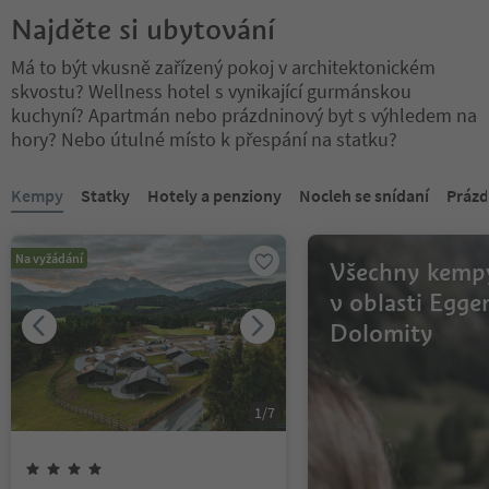
Najděte si ubytování
Má to být vkusně zařízený pokoj v architektonickém
skvostu? Wellness hotel s vynikající gurmánskou
kuchyní? Apartmán nebo prázdninový byt s výhledem na
hory? Nebo útulné místo k přespání na statku?
Nacházíte se na tabulkovém posuvníku. Vyberte kartu pro zobraze
Kempy
Statky
Hotely a penziony
Nocleh se snídaní
Prázd
Na vyžádání
Všechny kemp
v oblasti Egge
Dolomity
1
/
7
4
hvězdy