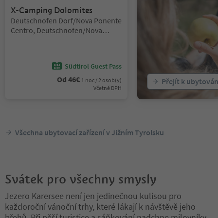
X-Camping Dolomites
Lokalita:
Deutschnofen Dorf/Nova Ponente
Centro, Deutschnofen/Nova
Ponente, Dolomites Region
Eggental
Südtirol Guest Pass
Od
46
€
1 noc / 2 osob(y)
Přejít k ubytován
Včetně DPH
Všechna ubytovací zařízení v Jižním Tyrolsku
Svátek pro všechny smysly
Jezero Karersee není jen jedinečnou kulisou pro
každoroční vánoční trhy, které lákají k návštěvě jeho
břehů. Při pěší turistice a sáňkování nadchne milovníky