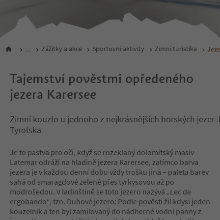
...
Zážitky a akce
Sportovní aktivity
Zimní turistika
Jeze
Tajemství pověstmi opředeného
jezera Karersee
Zimní kouzlo u jednoho z nejkrásnějších horských jezer 
Tyrolska
Je to pastva pro oči, když se rozeklaný dolomitský masiv
Latemar odráží na hladině jezera Karersee, zatímco barva
jezera je v každou denní dobu vždy trošku jiná – paleta barev
sahá od smaragdové zelené přes tyrkysovou až po
modrošedou. V ladinštině se toto jezero nazývá „Lec de
ergobando“, tzn. Duhové jezero: Podle pověsti žil kdysi jeden
kouzelník a ten byl zamilovaný do nádherné vodní panny z