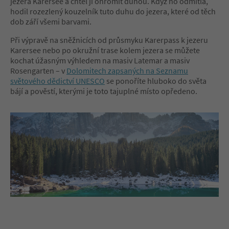
jezera Karersee a chtěl ji ohromit duhou. Když ho odmítla,
hodil rozezlený kouzelník tuto duhu do jezera, které od těch
dob září všemi barvami.
Při výpravě na sněžnicích od průsmyku Karerpass k jezeru
Karersee nebo po okružní trase kolem jezera se můžete
kochat úžasným výhledem na masiv Latemar
a masiv
Rosengarten – v
Dolomitech zapsaných na Seznamu
světového dědictví UNESCO
se ponoříte hluboko do světa
bájí a pověstí, kterými je toto tajuplné místo opředeno.