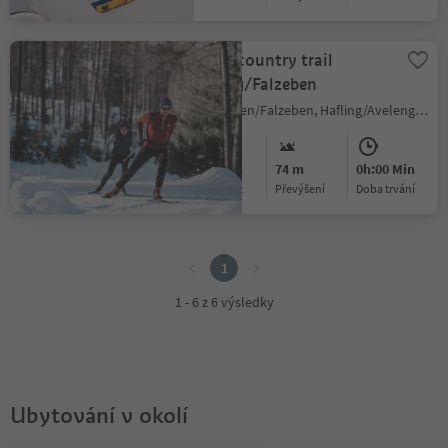
Cross-country trail
Hafling/Falzeben
Falzeben/Falzeben, Hafling/Avelengo, Meran/Merano and environs
Medium
74 m
0h:00 Min
Obtížnost
Převýšení
doba trvání
1
1
1 - 6 z 6 výsledky
Ubytování v okolí