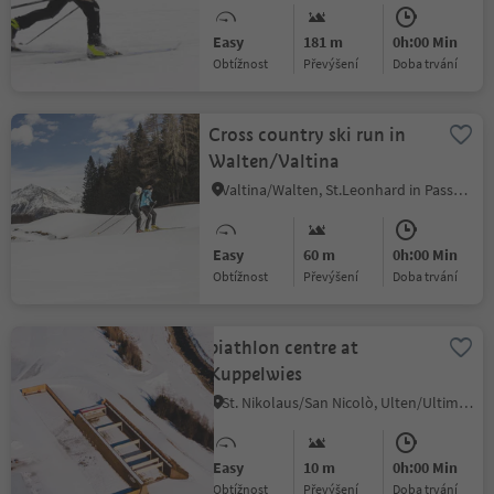
Easy
181 m
0h:00 Min
Obtížnost
Převýšení
doba trvání
Cross country ski run in
Walten/Valtina
Valtina/Walten, St.Leonhard in Passeier/San Leonardo in Passiria, Meran/Merano and environs
Easy
60 m
0h:00 Min
Obtížnost
Převýšení
doba trvání
biathlon centre at
Kuppelwies
St. Nikolaus/San Nicolò, Ulten/Ultimo, Meran/Merano and environs
Easy
10 m
0h:00 Min
Obtížnost
Převýšení
doba trvání