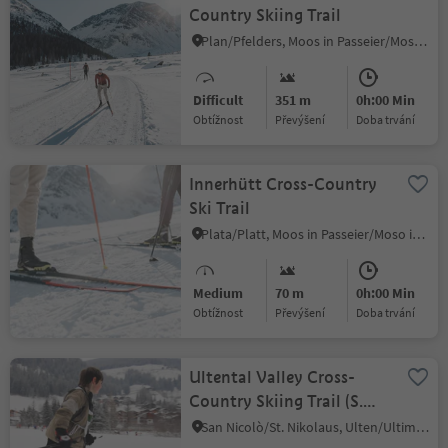
Country Skiing Trail
Plan/Pfelders, Moos in Passeier/Moso in Passiria, Meran/Merano and environs
Difficult
351 m
0h:00 Min
Obtížnost
Převýšení
doba trvání
Innerhütt Cross-Country
Ski Trail
Plata/Platt, Moos in Passeier/Moso in Passiria, Meran/Merano and environs
Medium
70 m
0h:00 Min
Obtížnost
Převýšení
doba trvání
Ultental Valley Cross-
Country Skiing Trail (S.
Nicolò - S. Geltrude)
San Nicolò/St. Nikolaus, Ulten/Ultimo, Meran/Merano and environs