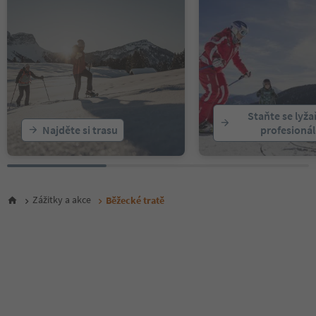
Staňte se lyž
Najděte si trasu
profesioná
Zážitky a akce
Běžecké tratě