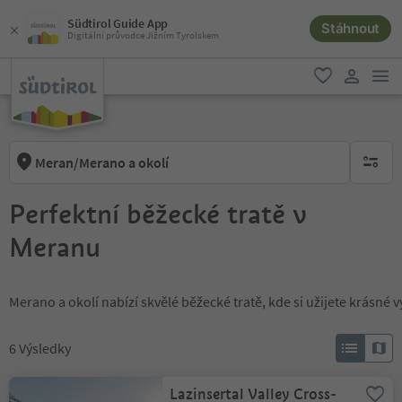
Südtirol Guide App
Stáhnout
Digitální průvodce Jižním Tyrolskem
odk
oblíbené
uživatel
Meran/Merano a okolí
brak ak
Perfektní běžecké tratě v
Meranu
Merano a okolí nabízí skvělé běžecké tratě, kde si užijete krásné v
6
Výsledky
Lazinsertal Valley Cross-