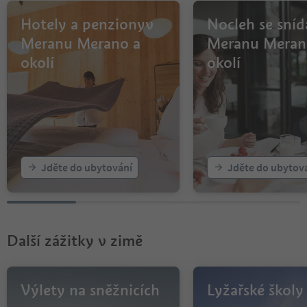
Hotely a penzionyv
Nocleh se sníd
Meranu Merano a
Meranu Meran
okolí
okolí
Jděte do ubytování
Jděte do ubytov
Další zážitky v zimě
Výlety na sněžnicích
Lyžařské školy