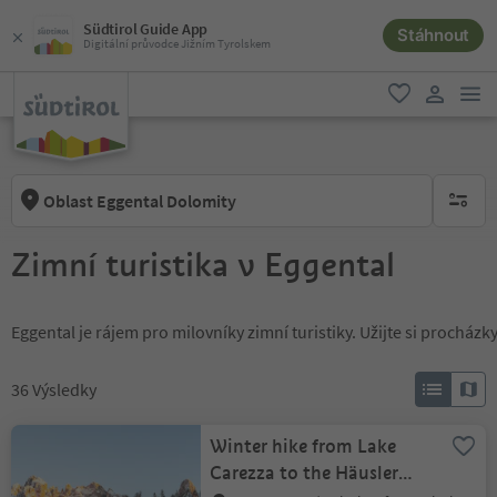
Südtirol Guide App
Stáhnout
Digitální průvodce Jižním Tyrolskem
odk
oblíbené
uživatel
Oblast Eggental Dolomity
brak ak
Zimní turistika v Eggental
Eggental je rájem pro milovníky zimní turistiky. Užijte si procház
36
Výsledky
Winter hike from Lake
Carezza to the Häusler