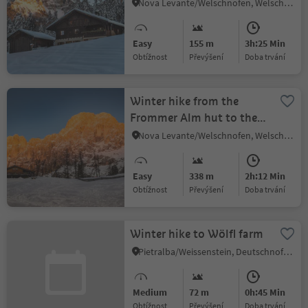
Sam hut
Nova Levante/Welschnofen, Welschnofen/Nova Levante, Dolomites Region Eggental
Easy
155 m
3h:25 Min
Obtížnost
Převýšení
doba trvání
Winter hike from the
Frommer Alm hut to the
Messnerjoch hut
Nova Levante/Welschnofen, Welschnofen/Nova Levante, Dolomites Region Eggental
Easy
338 m
2h:12 Min
Obtížnost
Převýšení
doba trvání
Winter hike to Wölfl farm
Pietralba/Weissenstein, Deutschnofen/Nova Ponente, Dolomites Region Eggental
Medium
72 m
0h:45 Min
Obtížnost
Převýšení
doba trvání