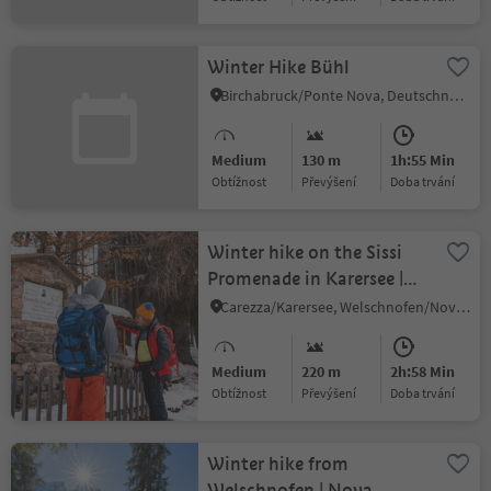
Winter Hike Bühl
Birchabruck/Ponte Nova, Deutschnofen/Nova Ponente, Dolomites Region Eggental
Medium
130 m
1h:55 Min
Obtížnost
Převýšení
doba trvání
Winter hike on the Sissi
Promenade in Karersee |
Carezza
Carezza/Karersee, Welschnofen/Nova Levante, Dolomites Region Eggental
Medium
220 m
2h:58 Min
Obtížnost
Převýšení
doba trvání
Winter hike from
Welschnofen | Nova