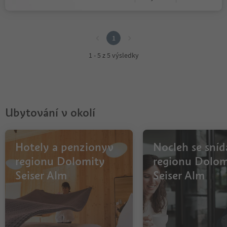
1
1
1 - 5 z 5 výsledky
Ubytování v okolí
Hotely a penzionyv
Nocleh se sníd
regionu Dolomity
regionu Dolom
Seiser Alm
Seiser Alm