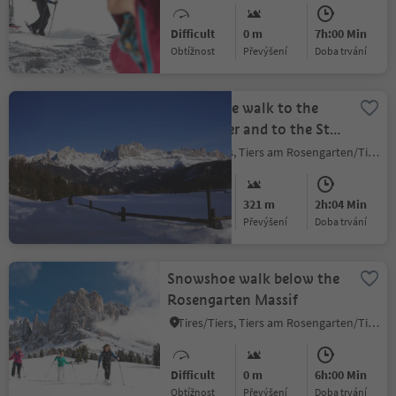
Difficult
0 m
7h:00 Min
Obtížnost
Převýšení
doba trvání
Snow shoe walk to the
Wuhnleger and to the St.
Sebastian chapel
Tires/Tiers, Tiers am Rosengarten/Tires al Catinaccio, Dolomites Region Seiser Alm
Medium
321 m
2h:04 Min
Obtížnost
Převýšení
doba trvání
Snowshoe walk below the
Rosengarten Massif
Tires/Tiers, Tiers am Rosengarten/Tires al Catinaccio, Dolomites Region Seiser Alm
Difficult
0 m
6h:00 Min
Obtížnost
Převýšení
doba trvání