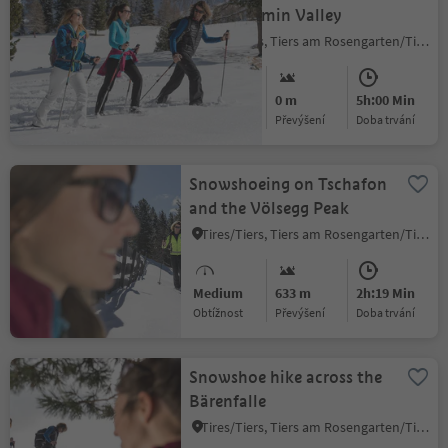
the Tschamin Valley
Tires/Tiers, Tiers am Rosengarten/Tires al Catinaccio, Dolomites Region Seiser Alm
Medium
0 m
5h:00 Min
Obtížnost
Převýšení
doba trvání
Snowshoeing on Tschafon
and the Völsegg Peak
Tires/Tiers, Tiers am Rosengarten/Tires al Catinaccio, Dolomites Region Seiser Alm
Medium
633 m
2h:19 Min
Obtížnost
Převýšení
doba trvání
Snowshoe hike across the
Bärenfalle
Tires/Tiers, Tiers am Rosengarten/Tires al Catinaccio, Dolomites Region Seiser Alm