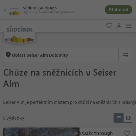
Südtirol Guide App
Stáhnout
Digitální průvodce Jižním Tyrolskem
odk
oblíbené
uživatel
Oblast Seiser Alm Dolomity
brak ak
Chůze na sněžnicích v Seiser
Alm
Seiser Alm je perfektním místem pro chůzi na sněžnicích s krásn
5
Výsledky
Snowshoe walk through