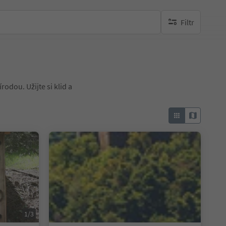
Filtr
brak aktywnych fi
odou. Užijte si klid a
1/3