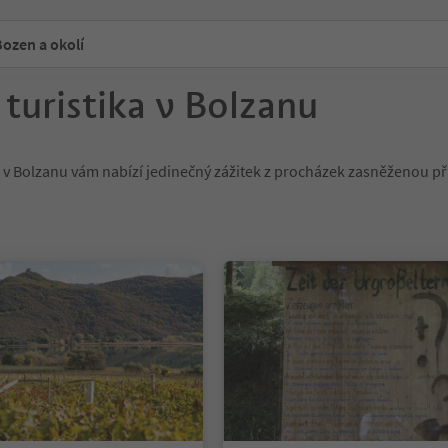
ozen a okolí
 turistika v Bolzanu
a v Bolzanu vám nabízí jedinečný zážitek z procházek zasněženou přír