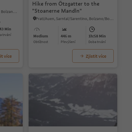
Hike from Ötzgatter to the
"Stoanerne Mandln"
Vallesina/Versein, Mölten/Meltina, Bolzano/Bozen and environs
Prati/Auen, Sarntal/Sarentino, Bolzano/Bozen and environs
43 Min
ba trvání
Medium
446 m
1h:58 Min
Obtížnost
Převýšení
doba trvání
it více
Zjistit více