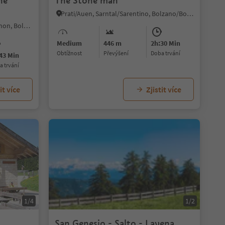
he
The Stone man
Prati/Auen, Sarntal/Sarentino, Bolzano/Bozen and environs
Auna di Sopra/Oberinn, Ritten/Renon, Bolzano/Bozen and environs
Medium
446 m
2h:30 Min
Obtížnost
Převýšení
doba trvání
43 Min
ba trvání
it více
Zjistit více
1/4
1/2
San Genesio - Salto - Lavena