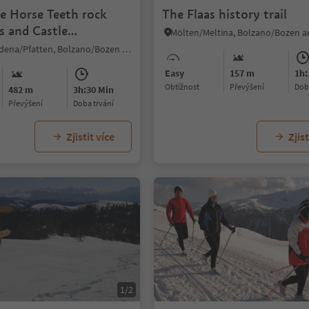
he Horse Teeth rock
The Flaas history trail
s and Castle
burg
Ora/Auer, Vadena/Pfatten, Bolzano/Bozen and environs
Easy
157 m
1h:
Obtížnost
Převýšení
do
482 m
3h:30 Min
Převýšení
doba trvání
Zjistit více
Zjist
1/2