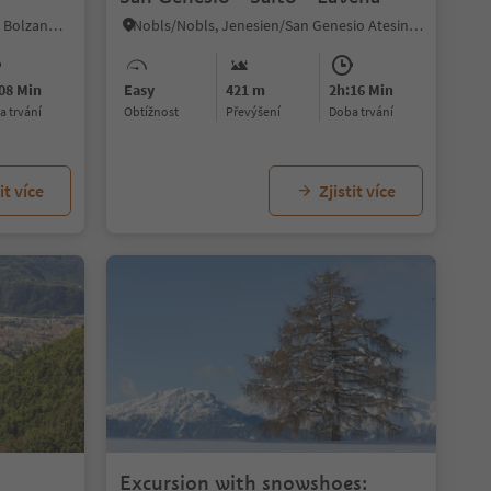
Vallesina/Versein, Mölten/Meltina, Bolzano/Bozen and environs
Nobls/Nobls, Jenesien/San Genesio Atesino, Bolzano/Bozen and environs
08 Min
Easy
421 m
2h:16 Min
ba trvání
Obtížnost
Převýšení
doba trvání
it více
Zjistit více
Excursion with snowshoes: