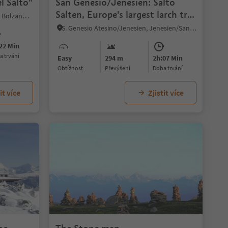
l Salto"
San Genesio/Jenesien: Salto
Salten, Europe's largest larch tree
Vallesina/Versein, Mölten/Meltina, Bolzano/Bozen and environs
high plateau
S. Genesio Atesino/Jenesien, Jenesien/San Genesio Atesino, Bolzano/Bozen and environs
22 Min
ba trvání
Easy
294 m
2h:07 Min
Obtížnost
Převýšení
doba trvání
it více
Zjistit více