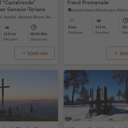
il "Castelronda"
Freud Promenade
an Genesio-Terlano
S. Osvaldo/St. Oswald - Bolzano/Bozen, Bolzano/Bozen, Bolzano/Bozen and environs
Easy
123 m
1h:
Obtížnost
Převýšení
do
1113 m
5h:55 Min
Převýšení
doba trvání
Zjistit více
Zjist