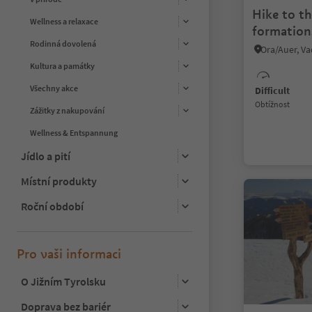
Hike to t
Wellness a relaxace
formation
Rodinná dovolená
Leuchten
Kultura a památky
Všechny akce
Difficult
Obtížnost
Zážitky z nakupování
Wellness & Entspannung
Jídlo a pití
Místní produkty
Roční období
Pro vaši informaci
O Jižním Tyrolsku
Doprava bez bariér