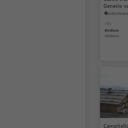
Genesio va
Medium
Obtížnost
Campitello