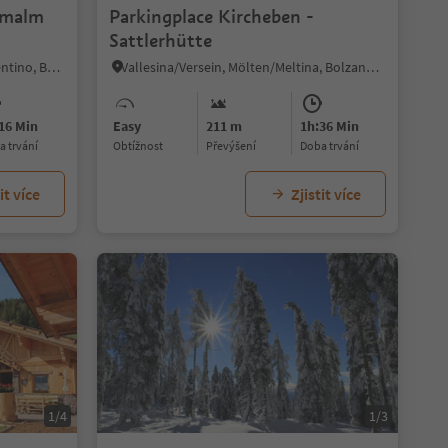
umalm
Parkingplace Kircheben -
Sattlerhütte
S.Martino/Reinswald, Sarntal/Sarentino, Bolzano/Bozen and environs
Vallesina/Versein, Mölten/Meltina, Bolzano/Bozen and environs
16 Min
Easy
211 m
1h:36 Min
ba trvání
Obtížnost
Převýšení
doba trvání
it více
Zjistit více
1/4
1/3