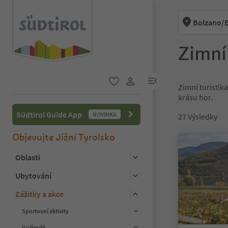
Bolzano/B
Zimní
odkaz na menu
Zimní turistik
oblíbené
uživatelský odkaz
krásu hor.
Südtirol Guide App
NOVINKA
27
Výsledky
Objevujte Jižní Tyrolsko
Oblasti
Ubytování
Zážitky a akce
Sportovní aktivity
V přírodě