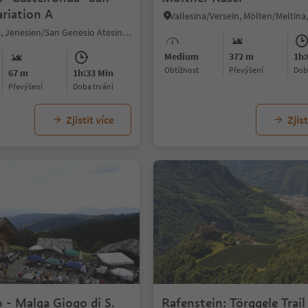
riation A
Nobls/Nobls, Jenesien/San Genesio Atesino, Bolzano/Bozen and environs
Medium
372 m
1h:
Obtížnost
Převýšení
do
67 m
1h:33 Min
Převýšení
doba trvání
Zjistit více
Zjist
 - Malga Giogo di S.
Rafenstein: Törggele Trail