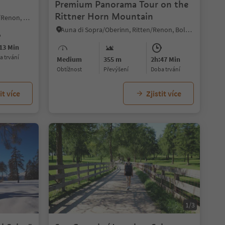
Premium Panorama Tour on the
Rittner Horn Mountain
Soprabolzano/Oberbozen, Ritten/Renon, Bolzano/Bozen and environs
Auna di Sopra/Oberinn, Ritten/Renon, Bolzano/Bozen and environs
13 Min
ba trvání
Medium
355 m
2h:47 Min
Obtížnost
Převýšení
doba trvání
it více
Zjistit více
1/3