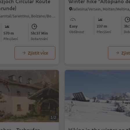
uzjoch Circular Route
Winter hike "Altopiano de
hrunde)
Prati/Auen, Sarntal/Sarentino, Bolzano/Bozen and environs
Easy
237 m
3h:
Obtížnost
Převýšení
do
570 m
5h:37 Min
Převýšení
doba trvání
Zjistit více
Zjist
1/2