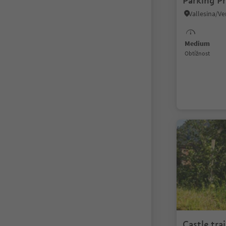
Parking P
Medium
Obtížnost
Castle tra