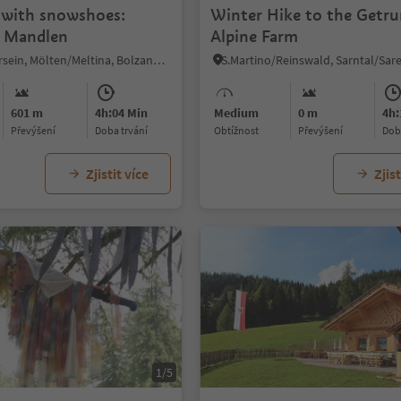
 with snowshoes:
Winter Hike to the Getr
 Mandlen
Alpine Farm
Vallesina/Versein, Mölten/Meltina, Bolzano/Bozen and environs
601 m
4h:04 Min
Medium
0 m
4h:
Převýšení
doba trvání
Obtížnost
Převýšení
do
Zjistit více
Zjist
1/5