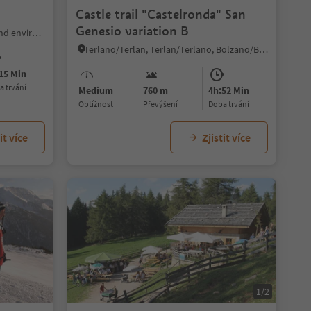
Castle trail "Castelronda" San
Genesio variation B
Mölten/Meltina, Bolzano/Bozen and environs
Terlano/Terlan, Terlan/Terlano, Bolzano/Bozen and environs
15 Min
ba trvání
Medium
760 m
4h:52 Min
Obtížnost
Převýšení
doba trvání
it více
Zjistit více
1/2