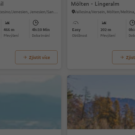
il
Mölten - Lingeralm
S. Genesio Atesino/Jenesien, Jenesien/San Genesio Atesino, Bolzano/Bozen and environs
466 m
4h:10 Min
Easy
202 m
0h:
Převýšení
doba trvání
Obtížnost
Převýšení
do
Zjistit více
Zjist