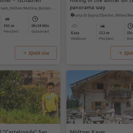
roher - Tschaufen
Hiking in the winter on t
panorama way
Vallesina/Versein, Mölten/Meltina, Bolzano/Bozen and environs
181 m
0h:34 Min
Převýšení
doba trvání
Easy
112 m
1h:
Obtížnost
Převýšení
do
Zjistit více
Zjist
1/9
il "Castelronda" San
Möltner Kaser