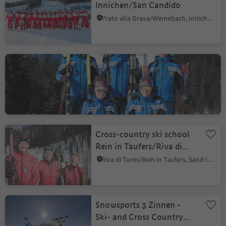
Innichen/San Candido
Prato alla Drava/Winnebach, Innichen/San Candido, Dolomites Region 3 Zinnen
Cross Country Ski School
Alta Badia
San Cassiano/San Cassiano, Badia, Dolomites Region Alta Badia
Cross-country ski school
Rein in Taufers/Riva di
Tures
Riva di Tures/Rein in Taufers, Sand in Taufers/Campo Tures, Ahrntal/Valle Aurina
Snowsports 3 Zinnen -
Ski- and Cross Country