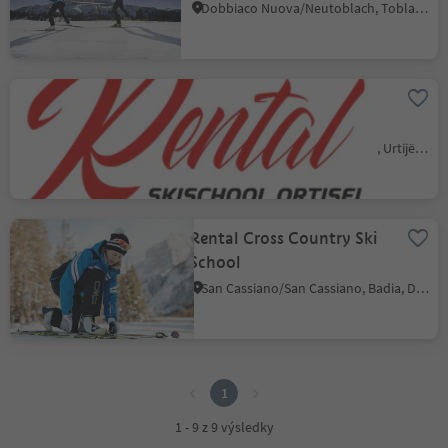
School
Dobbiaco Nuova/Neutoblach, Toblach/Dobbiaco, Dolomites Region 3 Zinnen
Bike & Skischool Rental
Mar Dolomit
Ortisei/Urtijëi/St. Ulrich/Urtijëi, Urtijëi/Ortisei, Dolomites Region Val Gardena
Rental Cross Country Ski
School
San Cassiano/San Cassiano, Badia, Dolomites Region Alta Badia
1
1
1 - 9 z 9 výsledky