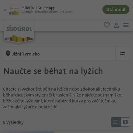
Südtirol Guide App
Stáhnout
Digitální průvodce Jižním Tyrolskem
odk
oblíbené
uživatel
Jižní Tyrolsko
brak ak
Naučte se běhat na lyžích
Chcete si vyzkoušet běh na lyžích nebo zdokonalit techniku
běhu klasickým stylem či bruslení? Níže najdete seznam škol
běžeckého lyžování, které nabízejí kurzy pro začátečníky,
začínající lyžaře a pokročilé.
9
Výsledky