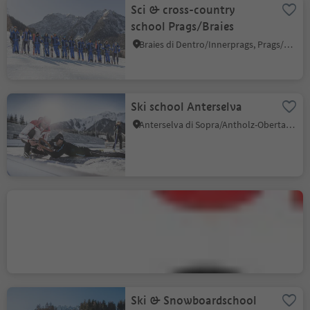
Sci & cross-country
school Prags/Braies
Braies di Dentro/Innerprags, Prags/Braies, Dolomites Region 3 Zinnen
Ski school Anterselva
Anterselva di Sopra/Antholz-Obertal, Rasen-Antholz/Rasun Anterselva, Dolomites Region Kronplatz/Plan de Corones
Ski & Snowboard School
S. Cristina
S.Cristina Gherdëina/S.Cristina Val Gardena/S.Cristina Gherdëina/St.Christina in Gröden, S.Crestina Gherdëina/Santa Cristina Val Gardana, Dolomites Region Val Gardena
Ski & Snowboardschool