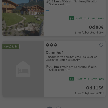
2.9 km
z Völs am Schlern/Fiè allo
Sciliar centrum
Südtirol Guest Pass
Od 80€
1 noc / 1 byt Včetně DPH
Na vyžádání
Daimlhof
Ums/Umes, Völs am Schlern/Fiè allo Sciliar,
Dolomites Region Seiser Alm
2.0 km
z Völs am Schlern/Fiè allo
Sciliar centrum
Südtirol Guest Pass
Od 115€
1 noc / 1 byt Včetně DPH
1
2