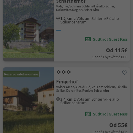
Schartnerhof
Völs/Fiè, Völs am Schlern/Fiè allo Sciliar,
Dolomites Region Seiser Alm
1.2 km
z Völs am Schlern/Fiè allo
Sciliar centrum
Südtirol Guest Pass
Od 115€
1 noc / 1 byt Včetně DPH
Rezervovatelné online
Fingerhof
Völser Aicha/Aica di Fiè, Völs am Schlern/Fiè allo
Sciliar, Dolomites Region Seiser Alm
3.4 km
z Völs am Schlern/Fiè allo
Sciliar centrum
Südtirol Guest Pass
Od 55€
1 noc / 1 byt Včetně DPH