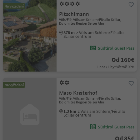
Na vyžádání
Pitschlmann
Völs/Fiè, Völs am Schlern/Fiè allo Sciliar,
Dolomites Region Seiser Alm
878 m
z Völs am Schlern/Fiè allo
Sciliar centrum
Südtirol Guest Pass
Od 160€
1 noc / 1 byt Včetně DPH
Na vyžádání
Maso Kreiterhof
Völs/Fiè, Völs am Schlern/Fiè allo Sciliar,
Dolomites Region Seiser Alm
1.2 km
z Völs am Schlern/Fiè allo
Sciliar centrum
Südtirol Guest Pass
Od 85€