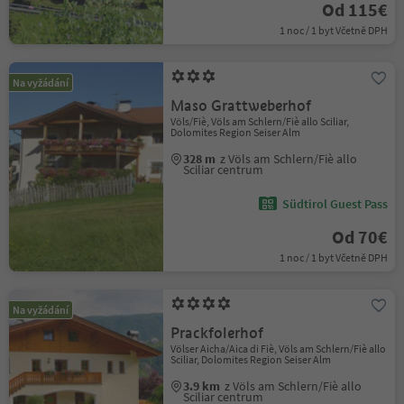
Od 115€
1 noc / 1 byt Včetně DPH
Na vyžádání
Maso Grattweberhof
Völs/Fiè, Völs am Schlern/Fiè allo Sciliar,
Dolomites Region Seiser Alm
328 m
z Völs am Schlern/Fiè allo
Sciliar centrum
Südtirol Guest Pass
Od 70€
1 noc / 1 byt Včetně DPH
Na vyžádání
Prackfolerhof
Völser Aicha/Aica di Fiè, Völs am Schlern/Fiè allo
Sciliar, Dolomites Region Seiser Alm
3.9 km
z Völs am Schlern/Fiè allo
Sciliar centrum