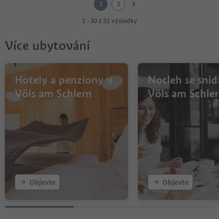
1
2
1 - 30 z 51 výsledky
Více ubytování
Hotely a penziony v
Nocleh se sníd
Völs am Schlern
Völs am Schle
Objevte
Objevte