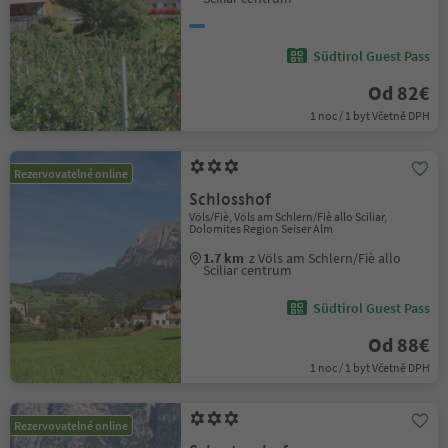
Südtirol Guest Pass
Od 82€
1 noc / 1 byt Včetně DPH
Rezervovatelné online
Schlosshof
Völs/Fiè, Völs am Schlern/Fiè allo Sciliar,
Dolomites Region Seiser Alm
1.7 km
z Völs am Schlern/Fiè allo
Sciliar centrum
Südtirol Guest Pass
Od 88€
1 noc / 1 byt Včetně DPH
Rezervovatelné online