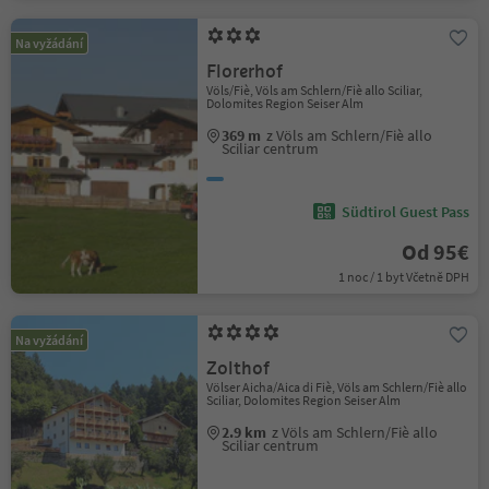
Na vyžádání
Florerhof
Völs/Fiè, Völs am Schlern/Fiè allo Sciliar,
Dolomites Region Seiser Alm
369 m
z Völs am Schlern/Fiè allo
Sciliar centrum
Südtirol Guest Pass
Od 95€
1 noc / 1 byt Včetně DPH
Na vyžádání
Zolthof
Völser Aicha/Aica di Fiè, Völs am Schlern/Fiè allo
Sciliar, Dolomites Region Seiser Alm
2.9 km
z Völs am Schlern/Fiè allo
Sciliar centrum