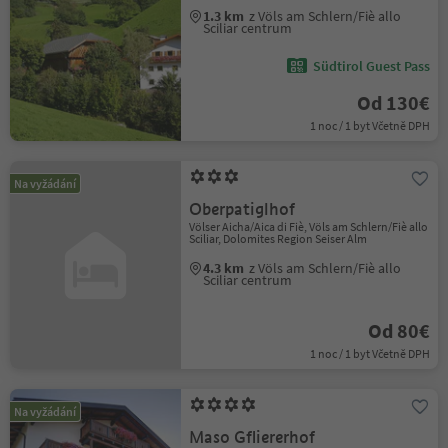
1.3 km
z Völs am Schlern/Fiè allo
Sciliar centrum
Südtirol Guest Pass
Od 130€
1 noc / 1 byt Včetně DPH
Na vyžádání
Oberpatiglhof
Völser Aicha/Aica di Fiè, Völs am Schlern/Fiè allo
Sciliar, Dolomites Region Seiser Alm
4.3 km
z Völs am Schlern/Fiè allo
Sciliar centrum
Od 80€
1 noc / 1 byt Včetně DPH
Na vyžádání
Maso Gfliererhof