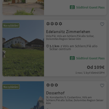
Südtirol Guest Pass
Na vyžádání
Edelansitz Zimmerlehen
Völs/Fiè, Völs am Schlern/Fiè allo Sciliar,
Dolomites Region Seiser Alm
1.1 km
z Völs am Schlern/Fiè allo
Sciliar centrum
Südtirol Guest Pass
Od 109€
1 noc / 1 byt Včetně DPH
Na vyžádání
Dosserhof
St. Konstantin/S. Costantino, Völs am
Schlern/Fiè allo Sciliar, Dolomites Region Seiser
Alm