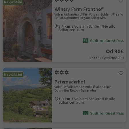
Na vyžádání
Winery Farm Fronthof
Völser Aicha/Aica di Fiè, Völs am Schlern/Fiè allo
Sciliar, Dolomites Region Seiser Alm
3.4 km
z Völs am Schlern/Fiè allo
Sciliar centrum
Südtirol Guest Pass
Od 90€
1 noc / 1 byt Včetně DPH
Na vyžádání
Peternaderhof
Völs/Fiè, Völs am Schlern/Fiè allo Sciliar,
Dolomites Region Seiser Alm
1.3 km
z Völs am Schlern/Fiè allo
Sciliar centrum
Südtirol Guest Pass