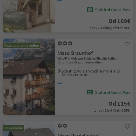
Südtirol Guest Pass
Od 169€
1 noc / 2 osob(y) Včetně DPH
Rezervovatelné online
Maso Braunhof
Völs/Fiè, Völs am Schlern/Fiè allo Sciliar,
Dolomites Region Seiser Alm
575 m
z Völs am Schlern/Fiè allo
Sciliar centrum
Südtirol Guest Pass
Od 115€
1 noc / 1 byt Včetně DPH
Na vyžádání
Maso Pardellerhof