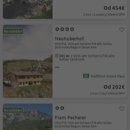
Od 454€
1 noc / 2 osob(y) Včetně DPH
Na vyžádání
Neuhuberhof
Völs/Fiè, Völs am Schlern/Fiè allo Sciliar,
Dolomites Region Seiser Alm
241 m
z Völs am Schlern/Fiè allo
Sciliar centrum
Südtirol Guest Pass
Od 202€
1 noc / 1 byt Včetně DPH
Na vyžádání
Fram Pecherer
Völs/Fiè, Völs am Schlern/Fiè allo Sciliar,
Dolomites Region Seiser Alm