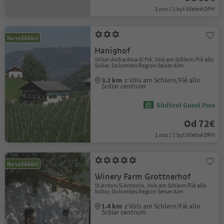
1 noc / 1 byt Včetně DPH
Na vyžádání
Hanighof
Völser Aicha/Aica di Fiè, Völs am Schlern/Fiè allo
Sciliar, Dolomites Region Seiser Alm
3.2 km
z Völs am Schlern/Fiè allo
Sciliar centrum
Südtirol Guest Pass
Od 72€
1 noc / 1 byt Včetně DPH
Na vyžádání
Winery Farm Grottnerhof
St.Anton/S.Antonio, Völs am Schlern/Fiè allo
Sciliar, Dolomites Region Seiser Alm
1.4 km
z Völs am Schlern/Fiè allo
Sciliar centrum