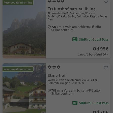
Rezervovatelné online
Trafunshof natural living
St. Konstantin/S. Costantino, Völs am
Schlern/Fiè allo Sciliar, Dolomites Region Seiser
Alm
2.8 km
z Völs am Schlern/Fiè allo
Sciliar centrum
Südtirol Guest Pass
Od 95€
1 noc / 1 byt Včetně DPH
Rezervovatelné online
Stinerhof
Völs/Fiè, Völs am Schlern/Fiè allo Sciliar,
Dolomites Region Seiser Alm
763 m
z Völs am Schlern/Fiè allo
Sciliar centrum
Südtirol Guest Pass
Od 70€