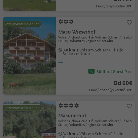
1 noc / 1 byt Včetně DPH
Rezervovatelné online
Maso Wieserhof
Völser Aicha/Aica di Fiè, Völs am Schlern/Fiè allo
Sciliar, Dolomites Region Seiser Alm
3.0 km
z Völs am Schlern/Fiè allo
Sciliar centrum
Südtirol Guest Pass
Od 60€
1 noc / 2 osob(y) Včetně DPH
Rezervovatelné online
Masunerhof
Völser Aicha/Aica di Fiè, Völs am Schlern/Fiè allo
Sciliar, Dolomites Region Seiser Alm
3.1 km
z Völs am Schlern/Fiè allo
Sciliar centrum