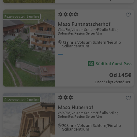
Rezervovatelné online
Maso Funtnatscherhof
Völs/Fiè, Völs am Schlern/Fiè allo Sciliar,
Dolomites Region Seiser Alm
737 m
z Völs am Schlern/Fiè allo
Sciliar centrum
Südtirol Guest Pass
Od 145€
1 noc / 1 byt Včetně DPH
Rezervovatelné online
Maso Huberhof
Völs/Fiè, Völs am Schlern/Fiè allo Sciliar,
Dolomites Region Seiser Alm
208 m
z Völs am Schlern/Fiè allo
Sciliar centrum