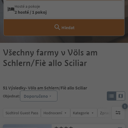
Hosté a pokoje
2 hosté / 1 pokoj
Hledat
Všechny farmy v Völs am
Schlern/Fiè allo Sciliar
51
Výsledky
- Völs am Schlern/Fiè allo Sciliar
Doporučeno
Objednat:
1
Südtirol Guest Pass
Hodnocení
Kategorie
Zpracovává
1 aktywn