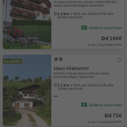
St.Anton/S.Antonio, Völs am Schlern/Fiè allo
Sciliar, Dolomites Region Seiser Alm
1.4 km
z Völs am Schlern/Fiè allo
Sciliar centrum
Südtirol Guest Pass
Od 100€
1 noc / 1 byt Včetně DPH
Na vyžádání
Maso Hieblerhof
Völs/Fiè, Völs am Schlern/Fiè allo Sciliar,
Dolomites Region Seiser Alm
1.5 km
z Völs am Schlern/Fiè allo
Sciliar centrum
Südtirol Guest Pass
Od 75€
1 noc / 1 byt Včetně DPH