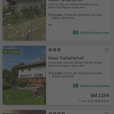
Völs/Fiè, Völs am Schlern/Fiè allo Sciliar,
Dolomites Region Seiser Alm
1.5 km
z Völs am Schlern/Fiè allo
Sciliar centrum
Südtirol Guest Pass
Na vyžádání
Maso Trafisölerhof
Ums/Umes, Völs am Schlern/Fiè allo Sciliar,
Dolomites Region Seiser Alm
1.7 km
z Völs am Schlern/Fiè allo
Sciliar centrum
Südtirol Guest Pass
Od 125€
1 noc / 1 byt Včetně DPH