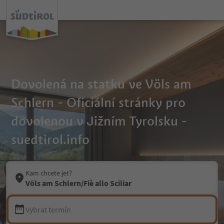
Dovolená na statku ve Völs am
Schlern - Oficiální stránky pro
dovolenou v Jižním Tyrolsku -
suedtirol.info
Kam chcete jet?
Völs am Schlern/Fiè allo Sciliar
Vybrat termín