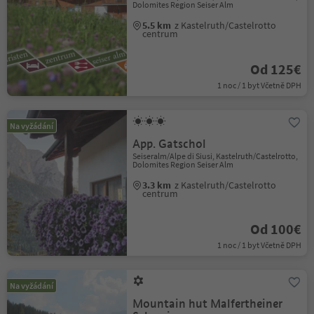
Dolomites Region Seiser Alm
5.5 km
z Kastelruth/Castelrotto
centrum
Od 125€
1 noc / 1 byt Včetně DPH
Na vyžádání
App. Gatschol
Seiseralm/Alpe di Siusi, Kastelruth/Castelrotto,
Dolomites Region Seiser Alm
3.3 km
z Kastelruth/Castelrotto
centrum
Od 100€
1 noc / 1 byt Včetně DPH
Na vyžádání
Mountain hut Malfertheiner