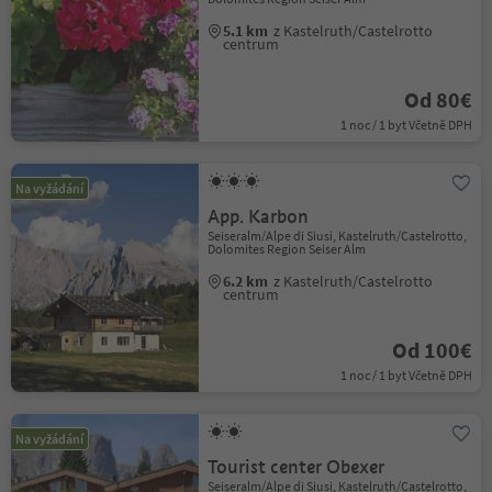
5.1 km
z Kastelruth/Castelrotto
centrum
Od 80€
1 noc / 1 byt Včetně DPH
Na vyžádání
App. Karbon
Seiseralm/Alpe di Siusi, Kastelruth/Castelrotto,
Dolomites Region Seiser Alm
6.2 km
z Kastelruth/Castelrotto
centrum
Od 100€
1 noc / 1 byt Včetně DPH
Na vyžádání
Tourist center Obexer
Seiseralm/Alpe di Siusi, Kastelruth/Castelrotto,