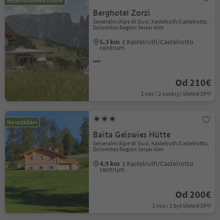
Rezervovatelné online
Berghotel Zorzi
Seiseralm/Alpe di Siusi, Kastelruth/Castelrotto,
Dolomites Region Seiser Alm
5.3 km
z Kastelruth/Castelrotto
centrum
Od 210€
1 noc / 2 osob(y) Včetně DPH
Na vyžádání
Baita Geiswies Hütte
Seiseralm/Alpe di Siusi, Kastelruth/Castelrotto,
Dolomites Region Seiser Alm
4.9 km
z Kastelruth/Castelrotto
centrum
Od 200€
1 noc / 1 byt Včetně DPH