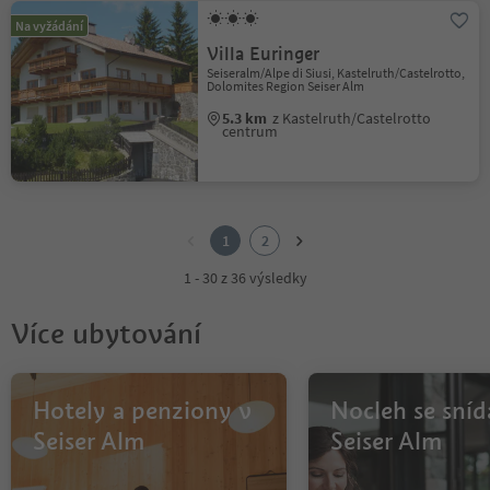
Na vyžádání
Villa Euringer
Seiseralm/Alpe di Siusi, Kastelruth/Castelrotto,
Dolomites Region Seiser Alm
5.3 km
z Kastelruth/Castelrotto
centrum
1
2
1
2
1 - 30 z 36 výsledky
Více ubytování
Hotely a penziony v
Nocleh se sníd
Seiser Alm
Seiser Alm