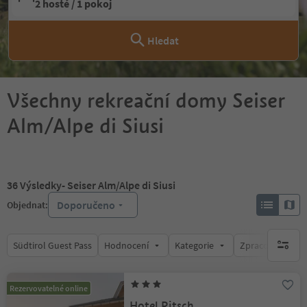
2 hosté / 1 pokoj
Hledat
Všechny rekreační domy Seiser
Alm/Alpe di Siusi
36
Výsledky
- Seiser Alm/Alpe di Siusi
Doporučeno
Objednat:
Südtirol Guest Pass
Hodnocení
Kategorie
Zpracovává
brak ak
Rezervovatelné online
Hotel Ritsch