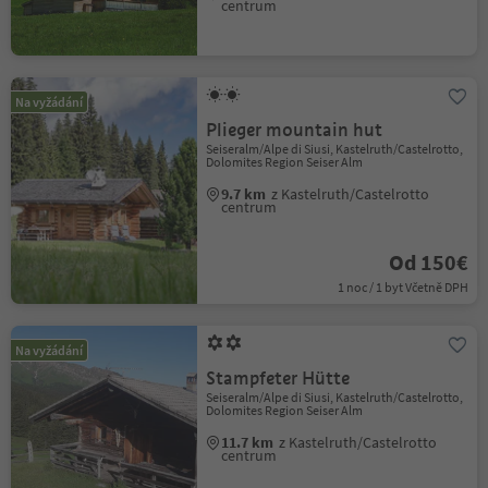
centrum
Na vyžádání
Plieger mountain hut
Seiseralm/Alpe di Siusi, Kastelruth/Castelrotto,
Dolomites Region Seiser Alm
9.7 km
z Kastelruth/Castelrotto
centrum
Od 150€
1 noc / 1 byt Včetně DPH
Na vyžádání
Stampfeter Hütte
Seiseralm/Alpe di Siusi, Kastelruth/Castelrotto,
Dolomites Region Seiser Alm
11.7 km
z Kastelruth/Castelrotto
centrum