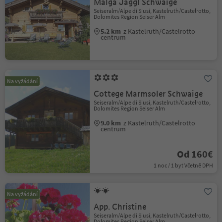
Malga Jaggl Schwaige
Seiseralm/Alpe di Siusi, Kastelruth/Castelrotto,
Dolomites Region Seiser Alm
5.2 km
z Kastelruth/Castelrotto
centrum
Na vyžádání
Cottege Marmsoler Schwaige
Seiseralm/Alpe di Siusi, Kastelruth/Castelrotto,
Dolomites Region Seiser Alm
9.0 km
z Kastelruth/Castelrotto
centrum
Od 160€
1 noc / 1 byt Včetně DPH
Na vyžádání
App. Christine
Seiseralm/Alpe di Siusi, Kastelruth/Castelrotto,
Dolomites Region Seiser Alm