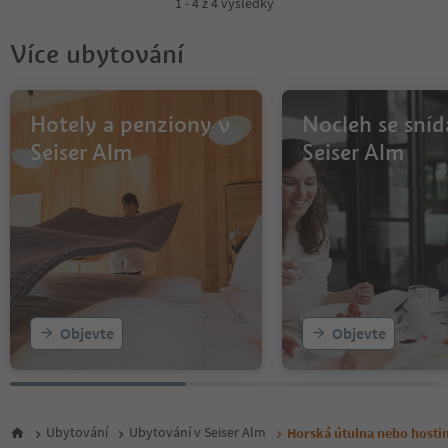
1 - 4 z 4 výsledky
Více ubytování
Hotely a penziony v
Nocleh se sníd
Seiser Alm
Seiser Alm
Objevte
Objevte
Ubytování
Ubytování v Seiser Alm
Horská útulna nebo hostin