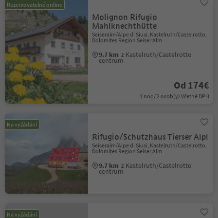
Rezervovatelné online
Molignon Rifugio
Mahlknechthütte
Seiseralm/Alpe di Siusi, Kastelruth/Castelrotto,
Dolomites Region Seiser Alm
9.7 km
z Kastelruth/Castelrotto
centrum
Od 174€
1 noc / 2 osob(y) Včetně DPH
Na vyžádání
Rifugio/Schutzhaus Tierser Alpl
Seiseralm/Alpe di Siusi, Kastelruth/Castelrotto,
Dolomites Region Seiser Alm
9.7 km
z Kastelruth/Castelrotto
centrum
Na vyžádání