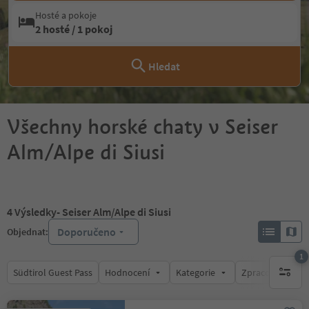
Hosté a pokoje
2 hosté / 1 pokoj
Hledat
Všechny horské chaty v Seiser
Alm/Alpe di Siusi
4
Výsledky
- Seiser Alm/Alpe di Siusi
Doporučeno
Objednat:
1
Südtirol Guest Pass
Hodnocení
Kategorie
Zpracovává
1 aktywn