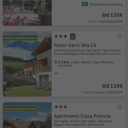
Südtirol Guest Pass
Od 130€
1 noc / 1 byt Včetně DPH
S
Rezervovatelné online
Natur Garni Mia Cô
Untermoj/Antermoia, San Martin /San Martino,
Dolomites Region Kronplatz/Plan de Corones
3.9 km
z San Martin /San Martino
centrum
Od 128€
1 noc / 2 osob(y) Včetně DPH
Rezervovatelné online
Apartments Ciasa Primula
San Vigilio, Al Plan/San Vigilio, Dolomites
Region Kronplatz/Plan de Corones