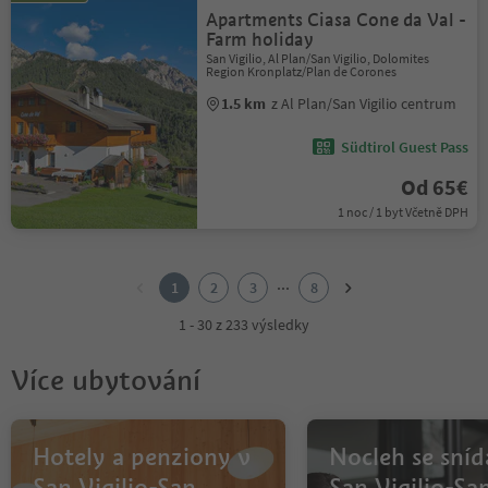
Apartments Ciasa Cone da Val -
Farm holiday
San Vigilio, Al Plan/San Vigilio, Dolomites
Region Kronplatz/Plan de Corones
1.5 km
z Al Plan/San Vigilio centrum
Südtirol Guest Pass
Od 65€
1 noc / 1 byt Včetně DPH
1
2
...
1
2
3
8
3
4
1 - 30 z 233 výsledky
5
6
Více ubytování
7
8
Hotely a penziony v
Nocleh se sníd
San Vigilio-San
San Vigilio-Sa