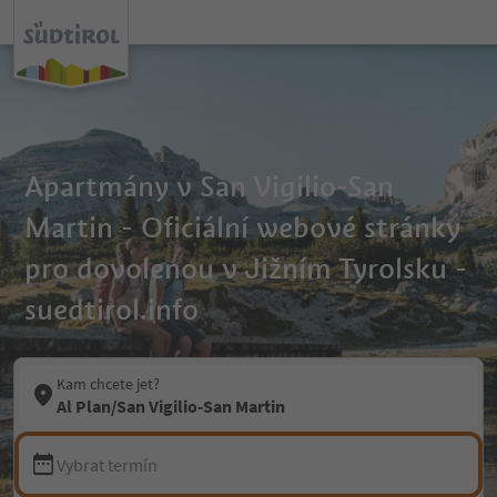
Apartmány v San Vigilio-San
Martin - Oficiální webové stránky
pro dovolenou v Jižním Tyrolsku -
suedtirol.info
Kam chcete jet?
Al Plan/San Vigilio-San Martin
Vybrat termín