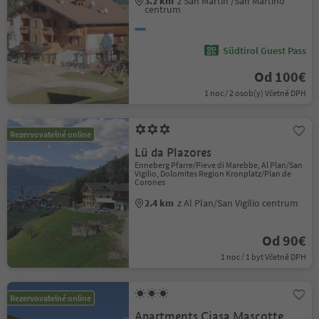
3.2 km
z San Martin /San Martino
centrum
Südtirol Guest Pass
Od 100€
1 noc / 2 osob(y) Včetně DPH
Rezervovatelné online
Lü da Plazores
Enneberg Pfarre/Pieve di Marebbe, Al Plan/San
Vigilio, Dolomites Region Kronplatz/Plan de
Corones
2.4 km
z Al Plan/San Vigilio centrum
Od 90€
1 noc / 1 byt Včetně DPH
Rezervovatelné online
Apartments Ciasa Mascotte