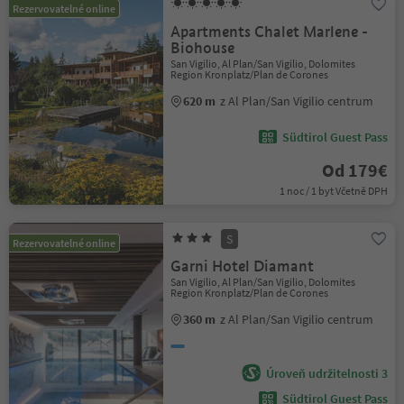
Rezervovatelné online
Apartments Chalet Marlene -
Biohouse
San Vigilio, Al Plan/San Vigilio, Dolomites
Region Kronplatz/Plan de Corones
620 m
z Al Plan/San Vigilio centrum
Südtirol Guest Pass
Od 179€
1 noc / 1 byt Včetně DPH
S
Rezervovatelné online
Garni Hotel Diamant
San Vigilio, Al Plan/San Vigilio, Dolomites
Region Kronplatz/Plan de Corones
360 m
z Al Plan/San Vigilio centrum
Úroveň udržitelnosti 3
Südtirol Guest Pass