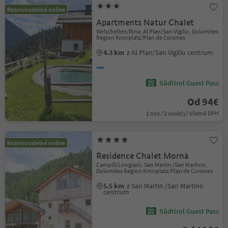
Rezervovatelné online
Apartments Natur Chalet
Welschellen/Rina, Al Plan/San Vigilio, Dolomites
Region Kronplatz/Plan de Corones
4.3 km
z Al Plan/San Vigilio centrum
Südtirol Guest Pass
Od 94€
1 noc / 2 osob(y) Včetně DPH
Rezervovatelné online
Residence Chalet Mornà
Campill/Longiarù, San Martin /San Martino,
Dolomites Region Kronplatz/Plan de Corones
5.5 km
z San Martin /San Martino
centrum
Südtirol Guest Pass