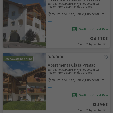
San Vigilio, Al Plan/San Vigilio, Dolomites
Region Kronplatz/Plan de Corones
256 m
z Al Plan/San Vigilio centrum
Südtirol Guest Pass
Od 110€
1 noc / 1 byt Včetně DPH
Rezervovatelné online
Apartments Ciasa Pradac
San Vigilio, Al Plan/San Vigilio, Dolomites
Region Kronplatz/Plan de Corones
288 m
z Al Plan/San Vigilio centrum
Südtirol Guest Pass
Od 96€
1 noc / 1 byt Včetně DPH