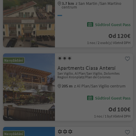
3.7 km
z San Martin /San Martino
centrum
Südtirol Guest Pass
Od 120€
1 noc / 2 osob(y) Včetně DPH
Na vyžádání
Apartments Ciasa Antersí
San Vigilio, Al Plan/San Vigilio, Dolomites
Region Kronplatz/Plan de Corones
205 m
z Al Plan/San Vigilio centrum
Südtirol Guest Pass
Od 100€
1 noc / 1 byt Včetně DPH
Na vyžádání