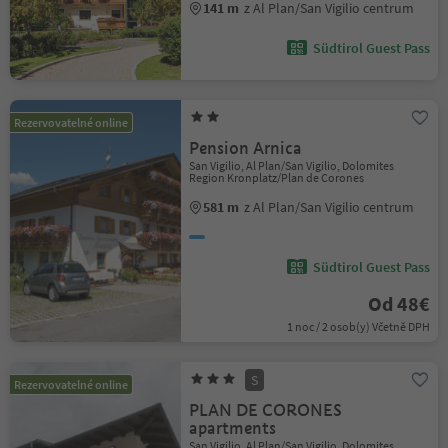
141 m
z Al Plan/San Vigilio centrum
Südtirol Guest Pass
Rezervovatelné online
Pension Arnica
San Vigilio, Al Plan/San Vigilio, Dolomites
Region Kronplatz/Plan de Corones
581 m
z Al Plan/San Vigilio centrum
Südtirol Guest Pass
Od 48€
1 noc / 2 osob(y) Včetně DPH
S
Rezervovatelné online
PLAN DE CORONES
apartments
San Vigilio, Al Plan/San Vigilio, Dolomites