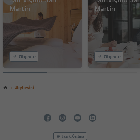
Martin
Martin
Objevte
Objevte
Ubytování
Jazyk: Čeština