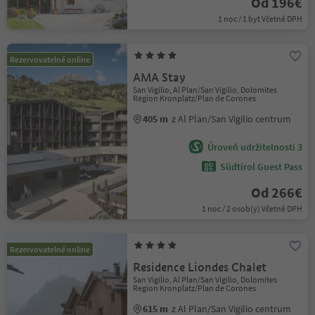
Od 196€
1 noc / 1 byt Včetně DPH
Rezervovatelné online
AMA Stay
San Vigilio, Al Plan/San Vigilio, Dolomites
Region Kronplatz/Plan de Corones
405 m
z Al Plan/San Vigilio centrum
Úroveň udržitelnosti 3
Südtirol Guest Pass
Od 266€
1 noc / 2 osob(y) Včetně DPH
Rezervovatelné online
Residence Liondes Chalet
San Vigilio, Al Plan/San Vigilio, Dolomites
Region Kronplatz/Plan de Corones
615 m
z Al Plan/San Vigilio centrum