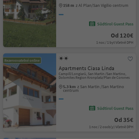
158 m
z Al Plan/San Vigilio centrum
Südtirol Guest Pass
Od 120€
1 noc / 1 byt Včetně DPH
Rezervovatelné online
Apartments Ciasa Linda
Campill/Longiarù, San Martin /San Martino,
Dolomites Region Kronplatz/Plan de Corones
5.3 km
z San Martin /San Martino
centrum
Südtirol Guest Pass
Od 35€
1 noc / 2 osob(y) Včetně DPH