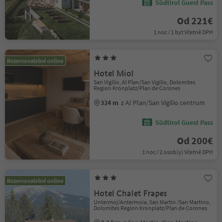
Südtirol Guest Pass
Od 221€
1 noc / 1 byt Včetně DPH
Rezervovatelné online
Hotel Miol
San Vigilio, Al Plan/San Vigilio, Dolomites
Region Kronplatz/Plan de Corones
324 m
z Al Plan/San Vigilio centrum
Südtirol Guest Pass
Od 200€
1 noc / 2 osob(y) Včetně DPH
Rezervovatelné online
Hotel Chalet Frapes
Untermoj/Antermoia, San Martin /San Martino,
Dolomites Region Kronplatz/Plan de Corones