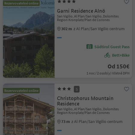
Rezervovatelné online
Garni Residence Alnö
San Vigilio, Al Plan/San Vigilio, Dolomites
Region Kronplatz/Plan de Corones
302 m
z Al Plan/San Vigilio centrum
Südtirol Guest Pass
Bett+Bike
Od 150€
1 noc / 2 osob(y) Včetně DPH
S
Rezervovatelné online
Christophorus Mountain
Residence
San Vigilio, Al Plan/San Vigilio, Dolomites
Region Kronplatz/Plan de Corones
73 m
z Al Plan/San Vigilio centrum