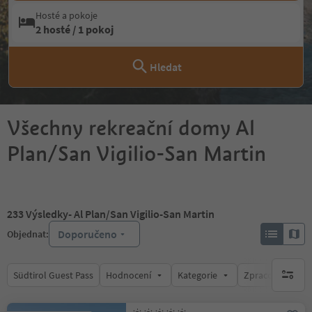
Hosté a pokoje
2 hosté / 1 pokoj
Hledat
Všechny rekreační domy Al
Plan/San Vigilio-San Martin
233
Výsledky
- Al Plan/San Vigilio-San Martin
Doporučeno
Objednat:
Südtirol Guest Pass
Hodnocení
Kategorie
Zpracovává
brak ak