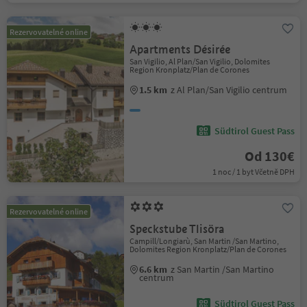
Rezervovatelné online
Apartments Désirée
San Vigilio, Al Plan/San Vigilio, Dolomites
Region Kronplatz/Plan de Corones
1.5 km
z Al Plan/San Vigilio centrum
Südtirol Guest Pass
Od 130€
1 noc / 1 byt Včetně DPH
Rezervovatelné online
Speckstube Tlisöra
Campill/Longiarù, San Martin /San Martino,
Dolomites Region Kronplatz/Plan de Corones
6.6 km
z San Martin /San Martino
centrum
Südtirol Guest Pass