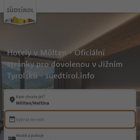
Hotely v Mölten - Oficiální
stránky pro dovolenou v Jižním
Tyrolsku - suedtirol.info
Kam chcete jet?
Mölten/Meltina
Vybrat termín
Hosté a pokoje