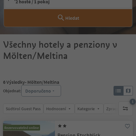
2 hosté / 1 pokoj
Hledat
Všechny hotely a penziony v
Mölten/Meltina
6
Výsledky
- Mölten/Meltina
Doporučeno
Objednat:
1
Südtirol Guest Pass
Hodnocení
Kategorie
Zpracovává
1 aktywn
Rezervovatelné online
Pension Etschblick