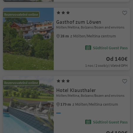
Rezervovatelné online
Gasthof zum Löwen
Mölten/Meltina, Bolzano/Bozen and environs
28 m
z Mölten/Meltina centrum
Südtirol Guest Pass
Od 140€
1 noc / 2 osob(y) Včetně DPH
Rezervovatelné online
Hotel Klausthaler
Mölten/Meltina, Bolzano/Bozen and environs
179 m
z Mölten/Meltina centrum
Südtirol Guest Pass
Od 100€