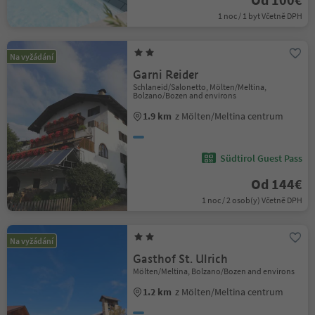
1 noc / 1 byt Včetně DPH
Na vyžádání
Garni Reider
Schlaneid/Salonetto, Mölten/Meltina,
Bolzano/Bozen and environs
1.9 km
z Mölten/Meltina centrum
Südtirol Guest Pass
Od 144€
1 noc / 2 osob(y) Včetně DPH
Na vyžádání
Gasthof St. Ulrich
Mölten/Meltina, Bolzano/Bozen and environs
1.2 km
z Mölten/Meltina centrum