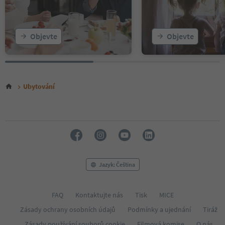
Objevte
Objevte
Ubytování
Jazyk: Čeština
FAQ
Kontaktujte nás
Tisk
MICE
Zásady ochrany osobních údajů
Podmínky a ujednání
Tiráž
Zásady používání souborů cookie
Filmová komise
O nás