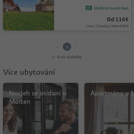
Südtirol Guest Pass
Od 116€
1 noc / 2 osob(y) Včetně DPH
1
1
1 - 6 z 6 výsledky
Více ubytování
Nocleh se snídaní v
Apartmány v 
Mölten