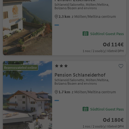
Schlaneid/Salonetto, Mölten/Meltina,
Bolzano/Bozen and environs
2.3 km
z Mölten/Meltina centrum
Südtirol Guest Pass
Od 114€
1 noc / 2 osob(y) Včetně DPH
Rezervovatelné online
Pension Schlaneiderhof
Schlaneid/Salonetto, Mölten/Meltina,
Bolzano/Bozen and environs
1.7 km
z Mölten/Meltina centrum
Südtirol Guest Pass
Od 180€
1 noc / 2 osob(y) Včetně DPH