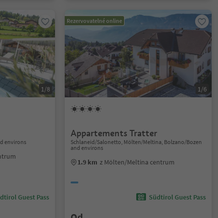
Rezervovatelné online
1/8
1/6
Appartements Tratter
d environs
Schlaneid/Salonetto, Mölten/Meltina, Bolzano/Bozen
and environs
entrum
1.9 km
z Mölten/Meltina centrum
dtirol Guest Pass
Südtirol Guest Pass
Od