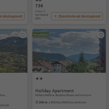
73€
1 noc / 1
byt Včetně
at dostupnost
Zkontrolovat dostupnost
DPH
Na vyžádání
1/3
1/27
Holiday Apartment
tina,
Mölten/Meltina, Bolzano/Bozen and environs
200 m
z Mölten/Meltina centrum
entrum