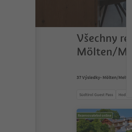
Všechny re
Mölten/Me
37
Výsledky
- Mölten/Meltin
Südtirol Guest Pass
Hodnoc
Rezervovatelné online