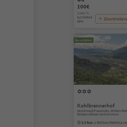
100€
1 noc / 1
byt Včetně
Zkontrolov
DPH
Na vyžádání
Kohlbrennerhof
Verschneid/Frassineto, Mölten/Mel
Bolzano/Bozen and environs
3.9 km
z Mölten/Meltina c