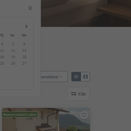
Pá
So
Ne
4
5
6
11
12
13
18
19
20
25
26
27
Doporučeno
Objednat:
Filtr
brak aktywnych filtrów
Rezervovatelné online