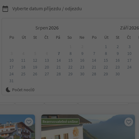
Vyberte datum příjezdu / odjezdu
Srpen
Září
kreační domy
Po
Út
St
Čt
Pá
So
Ne
Po
Út
St
Čt
1
2
1
2
3
ltina
3
4
5
6
7
8
9
7
8
9
10
10
11
12
13
14
15
16
14
15
16
17
17
18
19
20
21
22
23
21
22
23
24
24
25
26
27
28
29
30
28
29
30
31
a
Počet nocí:
0
ení
Kategorie
Zpracovává
Udržitelné ubytování
Rezervovatelné online