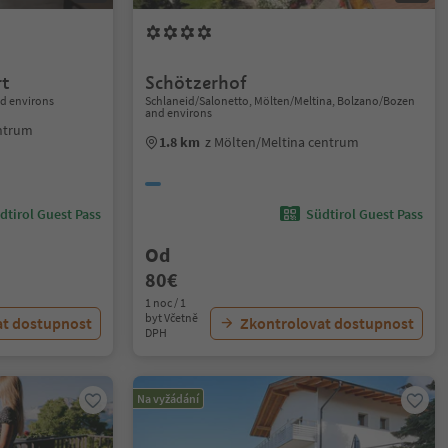
rt
Schötzerhof
d environs
Schlaneid/Salonetto, Mölten/Meltina, Bolzano/Bozen
and environs
entrum
1.8 km
z Mölten/Meltina centrum
dtirol Guest Pass
Südtirol Guest Pass
Od
80€
1 noc / 1
byt Včetně
at dostupnost
Zkontrolovat dostupnost
DPH
Na vyžádání