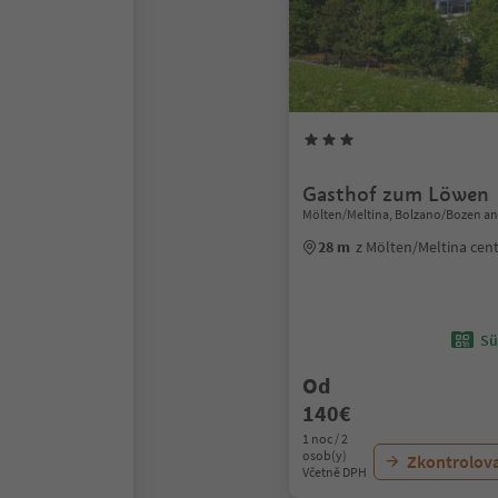
Gasthof zum Löwen
Mölten/Meltina, Bolzano/Bozen an
28 m
z Mölten/Meltina ce
Sü
Od
140€
1 noc / 2
osob(y)
Zkontrolov
Včetně DPH