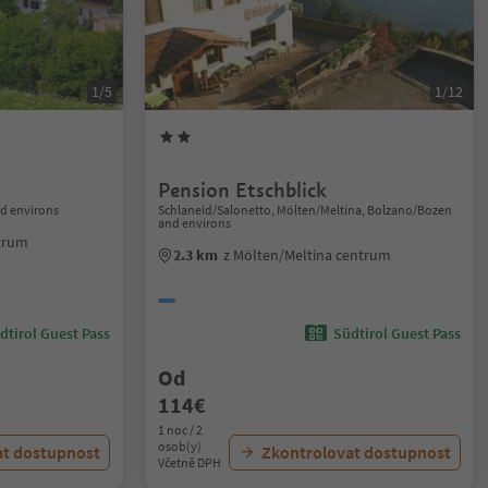
1/5
1/12
Pension Etschblick
d environs
Schlaneid/Salonetto, Mölten/Meltina, Bolzano/Bozen
and environs
ntrum
2.3 km
z Mölten/Meltina centrum
dtirol Guest Pass
Südtirol Guest Pass
Od
114€
1 noc / 2
osob(y)
at dostupnost
Zkontrolovat dostupnost
Včetně DPH