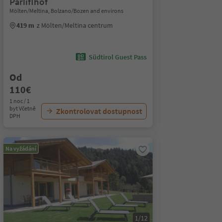
Parliflhof
Mölten/Meltina, Bolzano/Bozen and environs
419 m
z Mölten/Meltina centrum
Südtirol Guest Pass
Od
110€
1 noc / 1
byt Včetně
Zkontrolovat dostupnost
DPH
Na vyžádání
1/12