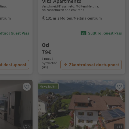
Vita Apartments
tina,
Verschneid/Frassineto, Mölten/Meltina,
Bolzano/Bozen and environs
entrum
131 m
z Mölten/Meltina centrum
dtirol Guest Pass
Südtirol Guest Pass
Od
79€
1 noc / 1
byt Včetně
at dostupnost
Zkontrolovat dostupnost
DPH
Na vyžádání
1/20
1/11