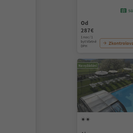
Sü
Od
287€
1 noc / 1
byt Včetně
Zkontrolov
DPH
Na vyžádání