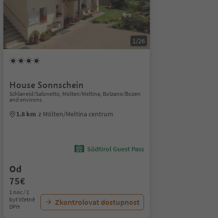
1/26
House Sonnschein
Schlaneid/Salonetto, Mölten/Meltina, Bolzano/Bozen
and environs
1.8 km
z Mölten/Meltina centrum
Südtirol Guest Pass
Od
75€
1 noc / 1
byt Včetně
Zkontrolovat dostupnost
DPH