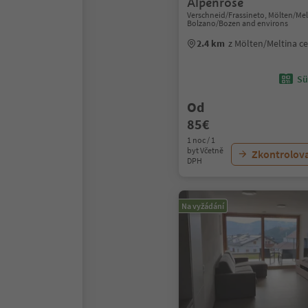
Alpenrose
Verschneid/Frassineto, Mölten/Mel
Bolzano/Bozen and environs
2.4 km
z Mölten/Meltina c
Sü
Od
85€
1 noc / 1
byt Včetně
Zkontrolov
DPH
Na vyžádání