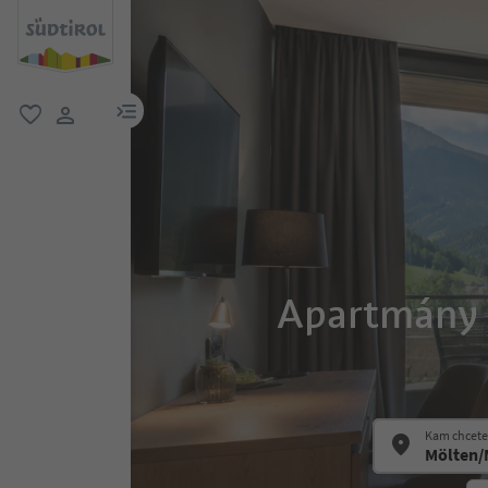
odkaz na menu
oblíbené
uživatelský odkaz
Apartmány v
Kam chcete 