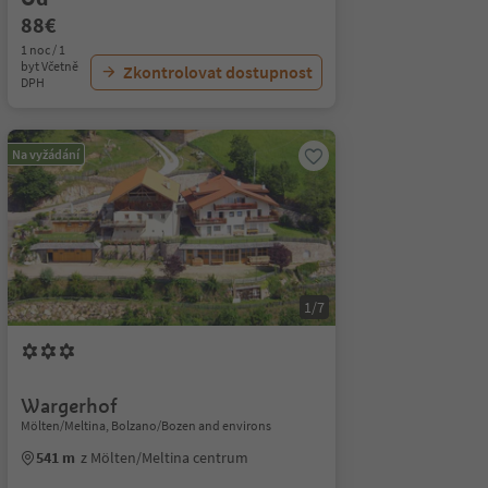
88€
1 noc / 1
byt Včetně
Zkontrolovat dostupnost
DPH
Na vyžádání
1/7
Wargerhof
Mölten/Meltina, Bolzano/Bozen and environs
541 m
z Mölten/Meltina centrum