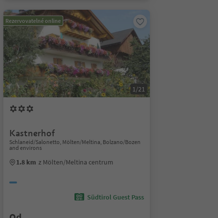
Rezervovatelné online
1/21
Kastnerhof
Schlaneid/Salonetto, Mölten/Meltina, Bolzano/Bozen
and environs
1.8 km
z Mölten/Meltina centrum
Südtirol Guest Pass
Od