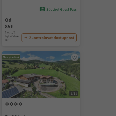
Südtirol Guest Pass
Od
85€
1 noc / 1
byt Včetně
Zkontrolovat dostupnost
DPH
Na vyžádání
1/11