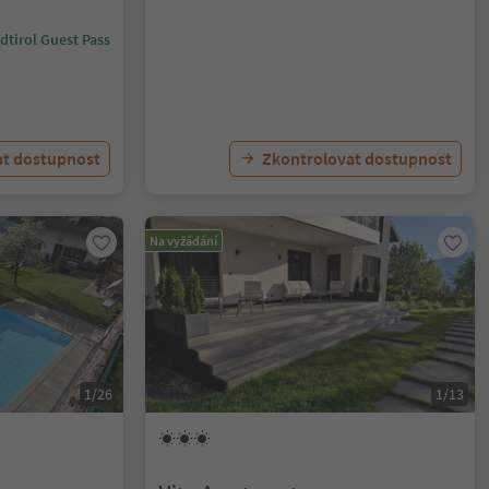
dtirol Guest Pass
at dostupnost
Zkontrolovat dostupnost
Na vyžádání
1/26
1/13