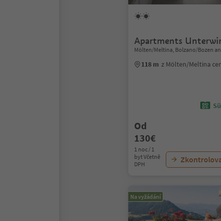
Apartments Unterwi
Mölten/Meltina, Bolzano/Bozen an
118 m
z Mölten/Meltina c
Sü
Od
130€
1 noc / 1
byt Včetně
Zkontrolov
DPH
Na vyžádání