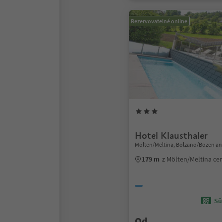
Rezervovatelné online
Hotel Klausthaler
Mölten/Meltina, Bolzano/Bozen an
179 m
z Mölten/Meltina c
Sü
Od