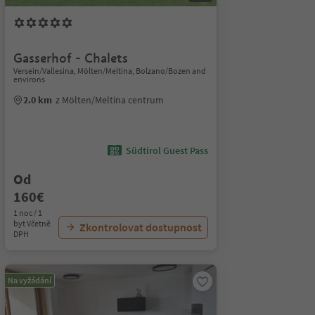
Gasserhof - Chalets
Versein/Vallesina, Mölten/Meltina, Bolzano/Bozen and
environs
2.0 km
z Mölten/Meltina centrum
Südtirol Guest Pass
Od
160€
1 noc / 1
byt Včetně
Zkontrolovat dostupnost
DPH
Na vyžádání