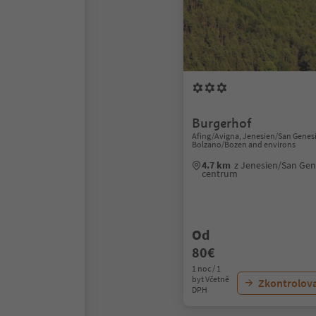
Burgerhof
Afing/Avigna, Jenesien/San Genesi
Bolzano/Bozen and environs
4.7 km
z Jenesien/San Gen
centrum
Od
80€
1 noc / 1
byt Včetně
Zkontrolov
DPH