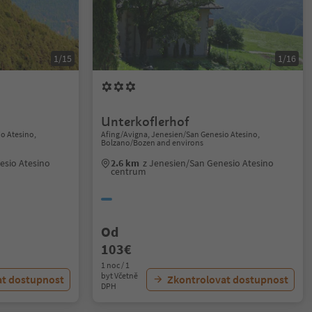
1/15
1/16
Unterkoflerhof
o Atesino,
Afing/Avigna, Jenesien/San Genesio Atesino,
Bolzano/Bozen and environs
esio Atesino
2.6 km
z Jenesien/San Genesio Atesino
centrum
Od
103€
1 noc / 1
byt Včetně
at dostupnost
Zkontrolovat dostupnost
DPH