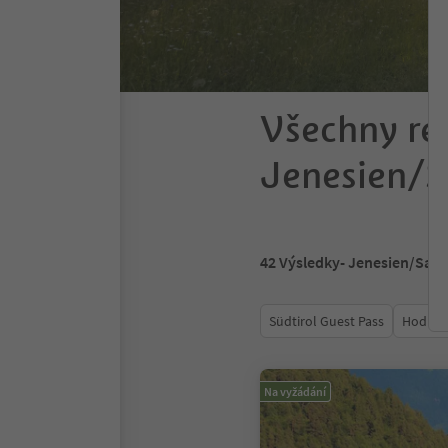
Všechny re
Jenesien/S
42
Výsledky
- Jenesien/San 
Südtirol Guest Pass
Hodnoc
Na vyžádání