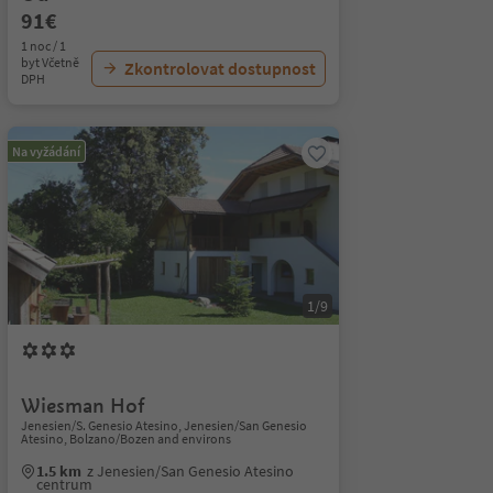
91€
1 noc / 1
byt Včetně
Zkontrolovat dostupnost
DPH
Na vyžádání
1/9
Wiesman Hof
Jenesien/S. Genesio Atesino, Jenesien/San Genesio
Atesino, Bolzano/Bozen and environs
1.5 km
z Jenesien/San Genesio Atesino
centrum