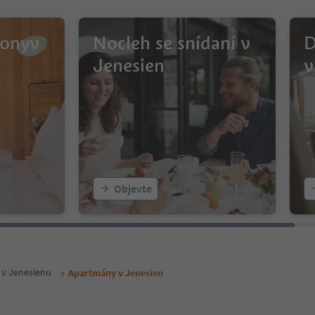
ionyv
Nocleh se snídaní v
D
Jenesien
v
Objevte
 v Jenesienu
Apartmány v Jenesien