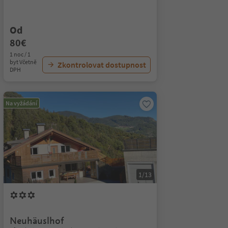
Od
80€
1 noc / 1
byt Včetně
Zkontrolovat dostupnost
DPH
Na vyžádání
1/13
Neuhäuslhof