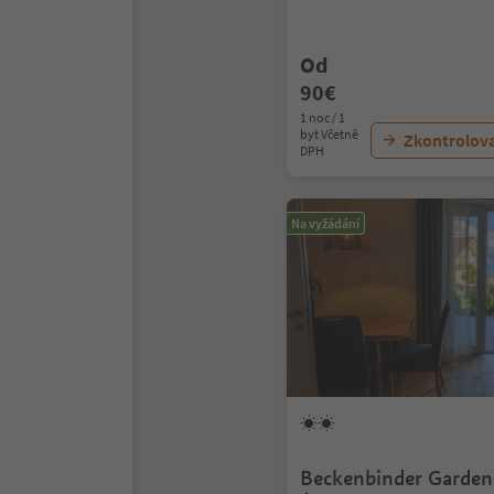
Od
90€
1 noc / 1
byt Včetně
Zkontrolov
DPH
Na vyžádání
Beckenbinder Garden