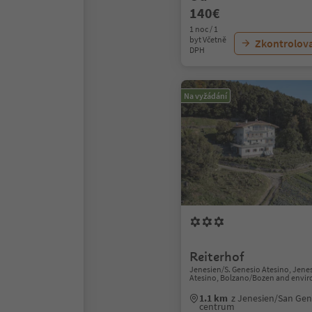
140€
1 noc / 1
byt Včetně
Zkontrolov
DPH
Na vyžádání
Reiterhof
Jenesien/S. Genesio Atesino, Jene
Atesino, Bolzano/Bozen and envir
1.1 km
z Jenesien/San Gen
centrum