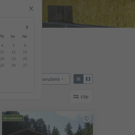
Pá
So
Ne
4
5
6
11
12
13
18
19
20
25
26
27
Doporučeno
Objednat:
Filtr
brak aktywnych filtrów
Na vyžádání