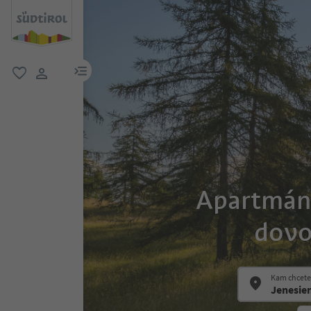
odkaz na menu
oblíbené
uživatelský odkaz
Apartmány
dovo
Kam chcete 