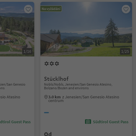
Na vyžádání
1/16
1/25
Stücklhof
sien/San Genesio
Nobls/Nobls, Jenesien/San Genesio Atesino,
ons
Bolzano/Bozen and environs
sio Atesino
3.0 km
z Jenesien/San Genesio Atesino
centrum
dtirol Guest Pass
Südtirol Guest Pass
Od