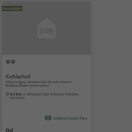
Na vyžádání
Kohlerhof
Afing/Avigna, Jenesien/San Genesio Atesino,
Bolzano/Bozen and environs
4.0 km
z Jenesien/San Genesio Atesino
centrum
Südtirol Guest Pass
Od