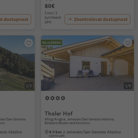
80€
1 noc / 1
byt Včetně
at dostupnost
Zkontrolovat dostupnost
DPH
Na vyžádání
1/3
1/9
Tholer Hof
sien/San Genesio
Afing/Avigna, Jenesien/San Genesio Atesino,
ons
Bolzano/Bozen and environs
esio Atesino
4.9 km
z Jenesien/San Genesio Atesino
centrum