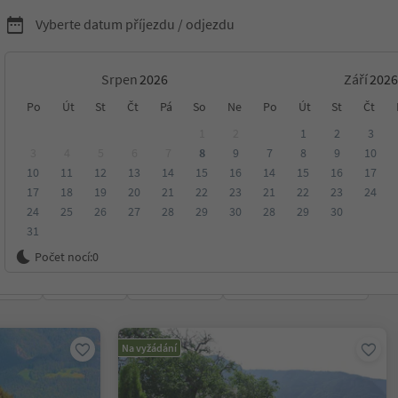
Vyberte datum příjezdu / odjezdu
Srpen
Září
kreační domy
Po
Út
St
Čt
Pá
So
Ne
Po
Út
St
Čt
1
2
1
2
3
an Genesio Atesino
3
4
5
6
7
8
9
7
8
9
10
10
11
12
13
14
15
16
14
15
16
17
17
18
19
20
21
22
23
21
22
23
24
24
25
26
27
28
29
30
28
29
30
31
Genesio Atesino
Počet nocí:
0
ení
Kategorie
Zpracovává
Udržitelné ubytování
Na vyžádání