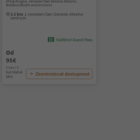
Afing/Avigna, Jenesien/San Genesio Atesino,
Bolzano/Bozen and environs
3.1 km
z Jenesien/San Genesio Atesino
centrum
Südtirol Guest Pass
Od
95€
1 noc / 1
byt Včetně
Zkontrolovat dostupnost
DPH