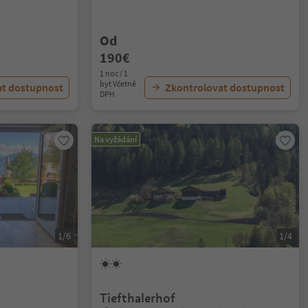
Od
190€
1 noc / 1
byt Včetně
at dostupnost
Zkontrolovat dostupnost
DPH
Na vyžádání
1/6
1/4
Tiefthalerhof