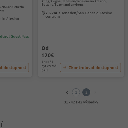
Afing/Avigna, Jenesien/San Genesio Atesino,
Bolzano/Bozen and environs
sien/San Genesio
ons
2.6 km
z Jenesien/San Genesio Atesino
centrum
sio Atesino
dtirol Guest Pass
Od
120€
1 noc / 1
byt Včetně
at dostupnost
Zkontrolovat dostupnost
DPH
1
2
31 - 42 z 42 výsledky
í