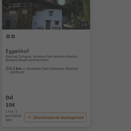
1/3
Eggenhof
Glaning/Cologna, Jenesien/San Genesio Atesino,
Bolzano/Bozen and environs
5.1 km
z Jenesien/San Genesio Atesino
centrum
Od
10€
1 noc / 1
byt Včetně
Zkontrolovat dostupnost
DPH