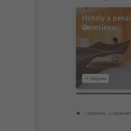
Hotely a penz
Jenesienu
Objevte
Ubytování
Ubytování