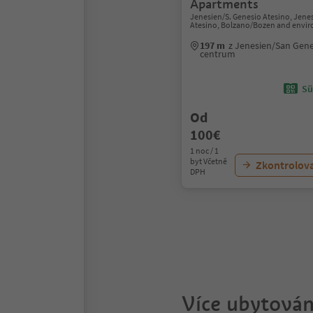
Apartments
Jenesien/S. Genesio Atesino, Jene
Atesino, Bolzano/Bozen and envir
197 m
z Jenesien/San Gene
centrum
Sü
Od
100€
1 noc / 1
byt Včetně
Zkontrolov
DPH
1
2
Více ubytován