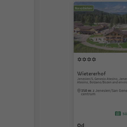
Na vyžádání
Wietererhof
Jenesien/S. Genesio Atesino, Jene
Atesino, Bolzano/Bozen and envir
150 m
z Jenesien/San Gene
centrum
Sü
Od