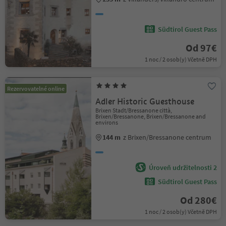
Südtirol Guest Pass
Od 97€
1 noc / 2 osob(y) Včetně DPH
Rezervovatelné online
Adler Historic Guesthouse
Brixen Stadt/Bressanone città,
Brixen/Bressanone, Brixen/Bressanone and
environs
144 m
z Brixen/Bressanone centrum
Úroveň udržitelnosti 2
Südtirol Guest Pass
Od 280€
1 noc / 2 osob(y) Včetně DPH