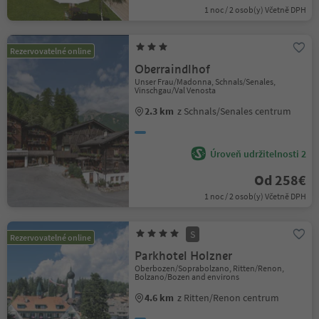
1 noc / 2 osob(y) Včetně DPH
Rezervovatelné online
Oberraindlhof
Unser Frau/Madonna, Schnals/Senales,
Vinschgau/Val Venosta
2.3 km
z Schnals/Senales centrum
Úroveň udržitelnosti 2
Od 258€
1 noc / 2 osob(y) Včetně DPH
S
Rezervovatelné online
Parkhotel Holzner
Oberbozen/Soprabolzano, Ritten/Renon,
Bolzano/Bozen and environs
4.6 km
z Ritten/Renon centrum