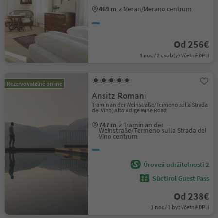
469 m
z Meran/Merano centrum
Od 256€
1 noc / 2 osob(y) Včetně DPH
Rezervovatelné online
Ansitz Romani
Tramin an der Weinstraße/Termeno sulla Strada
del Vino, Alto Adige Wine Road
747 m
z Tramin an der
Weinstraße/Termeno sulla Strada del
Vino centrum
Úroveň udržitelnosti 2
Südtirol Guest Pass
Od 238€
1 noc / 1 byt Včetně DPH