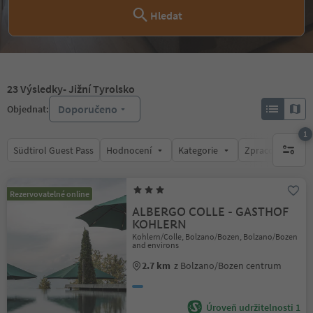
Hledat
23
Výsledky
- Jižní Tyrolsko
Doporučeno
Objednat:
1
Südtirol Guest Pass
Hodnocení
Kategorie
Zpracovává
1 aktywn
Rezervovatelné online
ALBERGO COLLE - GASTHOF
KOHLERN
Kohlern/Colle, Bolzano/Bozen, Bolzano/Bozen
and environs
2.7 km
z Bolzano/Bozen centrum
Úroveň udržitelnosti 1