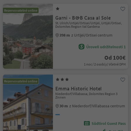
Rezervovatelné online
Garni - B&B Casa al Sole
St. Ulrich/Urtijëi/Ortisei/Urtijëi, Urtijëi/Ortisei,
Dolomites Region Val Gardena
398 m
z Urtijëi/Ortisei centrum
Úroveň udržitelnosti 1
Od 100€
1 noc / 2 osob(y) Včetně DPH
Rezervovatelné online
Emma Historic Hotel
Niederdorf/Villabassa, Dolomites Region 3
Zinnen
30 m
z Niederdorf/Villabassa centrum
Südtirol Guest Pass