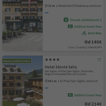
31 m
z Niederdorf/Villabassa centrum
Úroveň udržitelnosti 2
Südtirol Guest Pass
Bett+Bike
Od 140€
1 noc / 2 osob(y) Včetně DPH
Rezervovatelné online
Hotel Monte Sella
San Vigilio, Al Plan/San Vigilio, Dolomites
Region Kronplatz/Plan de Corones
411 m
z Al Plan/San Vigilio centrum
Südtirol Guest Pass
Od 214€