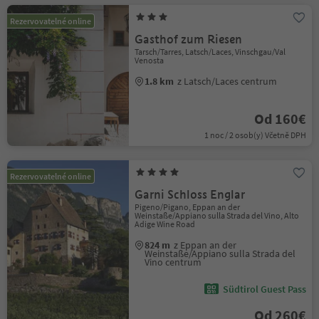
Rezervovatelné online
Gasthof zum Riesen
Tarsch/Tarres, Latsch/Laces, Vinschgau/Val
Venosta
1.8 km
z Latsch/Laces centrum
Od 160€
1 noc / 2 osob(y) Včetně DPH
Rezervovatelné online
Garni Schloss Englar
Pigeno/Pigano, Eppan an der
Weinstaße/Appiano sulla Strada del Vino, Alto
Adige Wine Road
824 m
z Eppan an der
Weinstaße/Appiano sulla Strada del
Vino centrum
Südtirol Guest Pass
Od 260€