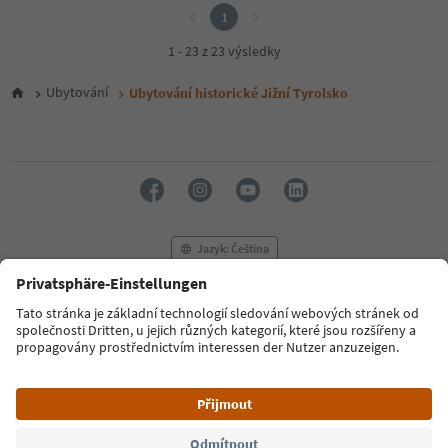
1
1 - 23 z 23 výsledky
Ubytování
Ubytování historické Jižní Tyrolsko
Jazyk: Čeština
FAQ
Kontaktujte nás
Tisk
MICE
Zásady ochrany osobních údajů
Podmínky a ujednání
Tiráž
Zásady používání souborů cookie
Filmová komise
O nás
Prohlášení o přístupnosti
South Tyrol B2B