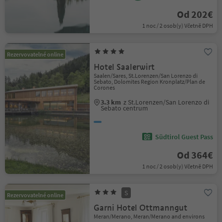
Od 202€
1 noc / 2 osob(y) Včetně DPH
Rezervovatelné online
Hotel Saalerwirt
Saalen/Sares, St.Lorenzen/San Lorenzo di
Sebato, Dolomites Region Kronplatz/Plan de
Corones
3.3 km
z St.Lorenzen/San Lorenzo di
Sebato centrum
Südtirol Guest Pass
Od 364€
1 noc / 2 osob(y) Včetně DPH
S
Rezervovatelné online
Garni Hotel Ottmanngut
Meran/Merano, Meran/Merano and environs