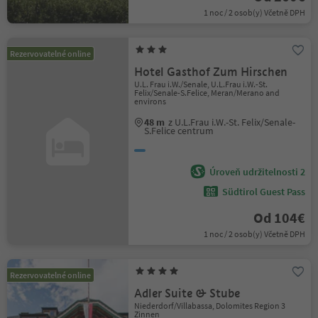
1 noc / 2 osob(y) Včetně DPH
Rezervovatelné online
Hotel Gasthof Zum Hirschen
U.L. Frau i.W./Senale, U.L.Frau i.W.-St.
Felix/Senale-S.Felice, Meran/Merano and
environs
48 m
z U.L.Frau i.W.-St. Felix/Senale-
S.Felice centrum
Úroveň udržitelnosti 2
Südtirol Guest Pass
Od 104€
1 noc / 2 osob(y) Včetně DPH
Rezervovatelné online
Adler Suite & Stube
Niederdorf/Villabassa, Dolomites Region 3
Zinnen