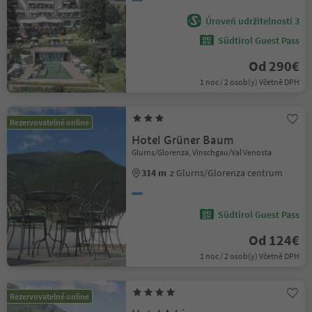
Úroveň udržitelnosti 3
Südtirol Guest Pass
Od 290€
1 noc / 2 osob(y) Včetně DPH
Rezervovatelné online
Hotel Grüner Baum
Glurns/Glorenza, Vinschgau/Val Venosta
314 m
z Glurns/Glorenza centrum
Südtirol Guest Pass
Od 124€
1 noc / 2 osob(y) Včetně DPH
Rezervovatelné online