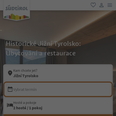
odk
oblíbené
uživatel
Historické Jižní Tyrolsko:
Ubytování a restaurace
Kam chcete jet?
Jižní Tyrolsko
Vybrat termín
Hosté a pokoje
2 hosté / 1 pokoj