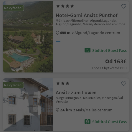
Na vyžádání
Hotel-Garni Ansitz Pünthof
Mühlbach/Riomolino - Algund/Lagundo,
Algund/Lagundo, Meran/Merano and environs
488 m
z Algund/Lagundo centrum
Südtirol Guest Pass
Od 163€
1 noc / 1 byt Včetně DPH
Na vyžádání
Ansitz zum Löwen
Burgeis/Burgusio, Mals/Malles, Vinschgau/Val
Venosta
2.6 km
z Mals/Malles centrum
Südtirol Guest Pass