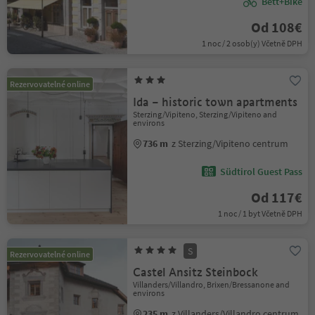
Bett+Bike
Od 108€
1 noc / 2 osob(y) Včetně DPH
Rezervovatelné online
Ida – historic town apartments
Sterzing/Vipiteno, Sterzing/Vipiteno and
environs
736 m
z Sterzing/Vipiteno centrum
Südtirol Guest Pass
Od 117€
1 noc / 1 byt Včetně DPH
S
Rezervovatelné online
Castel Ansitz Steinbock
Villanders/Villandro, Brixen/Bressanone and
environs
235 m
z Villanders/Villandro centrum