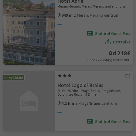
Hotel Adria
Meran/Merano, Meran/Merano and environs
949 m
z Meran/Merano centrum
Südtirol Guest Pass
Bett+Bike
Od 218€
1 noc / 2 osob(y) Včetně DPH
Na vyžádání
Hotel Lago di Braies
St. Veit/S. Vito - Prags/Braies, Prags/Braies,
Dolomites Region 3 Zinnen
4.1 km
z Prags/Braies centrum
Südtirol Guest Pass