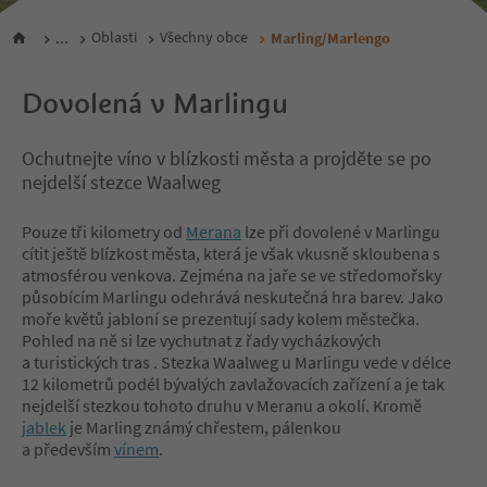
...
Oblasti
Všechny obce
Marling/Marlengo
Dovolená v Marlingu
Ochutnejte víno v blízkosti města a projděte se po
nejdelší stezce Waalweg
Pouze tři kilometry od
Merana
lze při dovolené v Marlingu
cítit ještě blízkost města, která je však vkusně skloubena s
atmosférou venkova. Zejména na jaře se ve středomořsky
působícím Marlingu odehrává neskutečná hra barev. Jako
moře květů jabloní se prezentují sady kolem městečka.
Pohled na ně si lze vychutnat z řady vycházkových
a turistických tras . Stezka Waalweg u Marlingu vede v délce
12 kilometrů podél bývalých zavlažovacích zařízení a je tak
nejdelší stezkou tohoto druhu v Meranu a okolí. Kromě
jablek
je Marling známý chřestem, pálenkou
a především
vínem
.