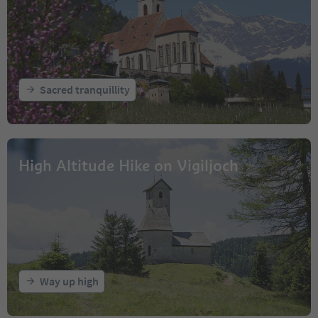
Sacred tranquillity
High Altitude Hike on Vigiljoch
Way up high