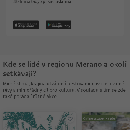
Stáhni si tady aplikaci
zdarma
.
Kde se lidé v regionu Merano a okolí
setkávají?
Mírné klima, krajina utvářená pěstováním ovoce a vinné
révy a mimořádný cit pro kulturu. V souladu s tím se zde
také pořádají různé akce.
Nacházíte se na tabulkovém posuvníku. Vyberte kartu pro zobraze
Online vstupenka zde