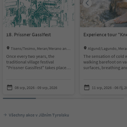
18. Prissner Gasslfest
Experience tour "Kn
Location:
Location:
Tisens/Tesimo, Meran/Merano and
Algund/Lagundo, Mera
environs
d environs
Once every two years, the
The sensation of cold 
traditional village festival
walking barefoot on va
"Prissner Gasslfest" takes place in
surfaces, breathing an
Prissiano. This year, the village
mindfulness exercises a
associations are organising the
few elements you will 
18th edition of this festival. It will
on this journey throug
08 srp, 2026 - 09 srp, 2026
11 srp, 2026 - 06 říj, 
take place on 8 and 9 August
teachings of Kneipp. T
2026.
with Christine, a Knei
mindfulness trainer, th
begins at the Algund T
Association with a col
Všechny akce v Jižním Tyrolsku
Afterwards, she will le
the "Grabbach-rivulet