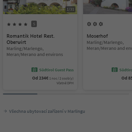
1
/
31
S
4
hvězdy
Superior
3
Květiny
Romantik Hotel Rest.
Moserhof
Lokalita:
Oberwirt
Marling/Marlengo,
Lokalita:
Meran/Merano and env
Marling/Marlengo,
Meran/Merano and environs
Südtirol Guest Pass
Südtir
Od
234
€
Od
8
1 noc / 2 osob(y)
Včetně DPH
Všechna ubytovací zařízení v Marlingu