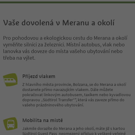
Vaše dovolená v Meranu a okolí
Pro pohodovou a ekologickou cestu do Merana a okolí
vyměňte silnici za železnici. Místní autobus, vlak nebo
lanovka vás doveze do místa vašeho ubytování nebo
třeba na výlet.
Příjezd vlakem
Z hlavního města provincie, Bolzana, se do Merana a okolí
dostanete přímo navazujícím vlakem. Dále můžete
pokračovat linkovým autobusem, taxíkem nebo kyvadlovou
dopravou „Südtirol Transfer“", která vás zaveze přímo do
vašeho prázdninového ubytování.
Mobilita na místě
Jakmile dorazíte do Merana a jeho okolí, máte již s kartou
Südtirol Guest Pass neomezený přístup k veškeré veřejné