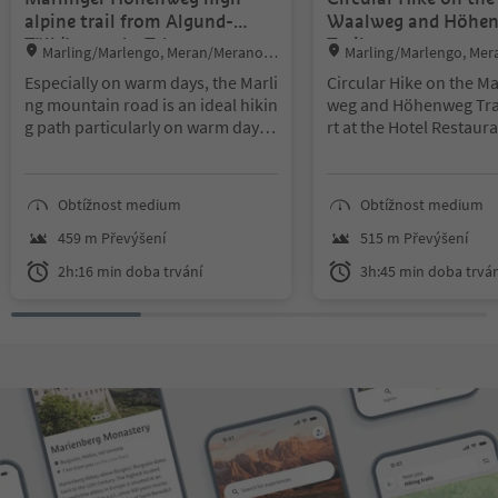
alpine trail from Algund-
Waalweg and Höhe
Töll/Lagundo-Tel
Trails
Location:
Location:
Marling/Marlengo, Meran/Merano a
Marling/Marlengo, Mer
nd environs
nd environs
Especially on warm days, the Marli
Circular Hike on the M
ng mountain road is an ideal hikin
weg and Höhenweg Trai
g path particularly on warm days,
rt at the Hotel Restaur
along the North-Eastern slope of t
he Marling mountain.
Obtížnost medium
Obtížnost medium
459 m Převýšení
515 m Převýšení
2h:16 min doba trvání
3h:45 min doba trván