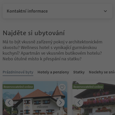
Kontaktní informace
Najděte si ubytování
Má to být vkusně zařízený pokoj v architektonickém
skvostu? Wellness hotel s vynikající gurmánskou
kuchyní? Apartmán ve vkusném butikovém hotelu?
Nebo útulné místo k přespání na statku?
Nacházíte se na tabulkovém posuvníku. Vyberte kartu pro zobraze
Prázdninové byty
Hotely a penziony
Statky
Noclehy se sní
Rezervovatelné online
Rezervovatelné online