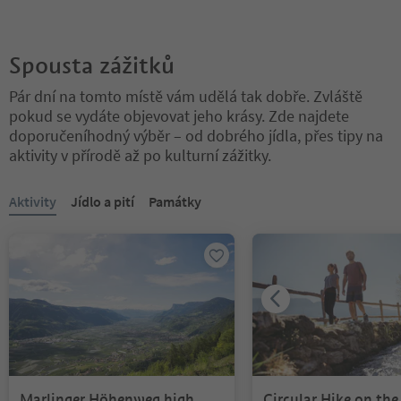
Spousta zážitků
Pár dní na tomto místě vám udělá tak dobře. Zvláště
pokud se vydáte objevovat jeho krásy. Zde najdete
doporučeníhodný výběr – od dobrého jídla, přes tipy na
aktivity v přírodě až po kulturní zážitky.
Nacházíte se na tabulkovém posuvníku. Vyberte kartu pro zobraze
Aktivity
Jídlo a pití
Památky
Marlinger Höhenweg high
Circular Hike on the