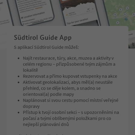
Südtirol Guide App
S aplikací Südtirol Guide můžeš:
Najít restaurace, túry, akce, muzea a aktivity v
celém regionu – přizpůsobené tvým zájmům a
lokalitě
Rezervovat a přímo kupovat vstupenky na akce
Aktivovat geolokalizaci, abys měl(a) neustále
přehled, co se děje kolem, a snadno se
orientoval(a) podle mapy
Naplánovat si svou cestu pomocí místní veřejné
dopravy
Přístup k tvojí osobní sekci – s upozorněními na
počasí a tvými oblíbenými položkami pro co
nejlepší plánování dnů