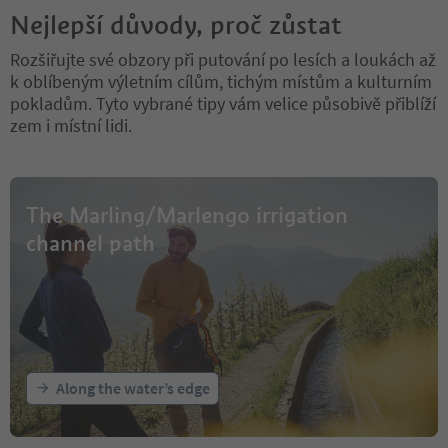
Nejlepší důvody, proč zůstat
Rozšiřujte své obzory při putování po lesích a loukách až
k oblíbeným výletním cílům, tichým místům a kulturním
pokladům. Tyto vybrané tipy vám velice působivě přiblíží
zem i místní lidi.
The Marling/Marlengo irrigation
channel path
Along the water’s edge