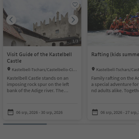
1
/
3
Visit Guide of the Kastelbell
Rafting (kids summe
Castle
Location:
Location:
Kastelbell-Tschars/Castelbello-Ciar
Kastelbell-Tschars/Cast
des, Vinschgau/Val Venosta
des, Vinschgau/Val Venos
Kastelbell Castle stands on an
Family rafting on the Ad
imposing rock spur on the left
a special adventure for
bank of the Adige river. The
nd adults alike. Togeth
beautifully - restored castle offers
erienced Acquaterra gu
guided tours and hosts a range of
ravel by raft from Caste
cultural events.
aturno and enjoy an act
06 srp, 2026 - 30 srp, 2026
06 srp, 2026 - 27 srp,
led time on the water. 
Summer tours from 7 July to 30
suitable for families 
August 2026:
s gentle thrills with s
From Tuesday to Sunday at 10
or moments. Photos ar