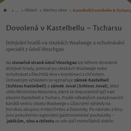
...
Oblasti
Všechny obce
Kastelbell/Castelbello & Tschars
Dovolená v Kastelbellu – Tscharsu
Dobývání hradů na stezkách Waalwege a ochutnávání
specialit z údolí Vinschgau
Na
slunečné straně údolí Vinschgau
lze během dovolené
dobývat hrady, putovat po stezkách Waalwege nebo
ochutnávat ušlechtilá vína v kombinaci s chřestem.
Úchvatným vzhledem se vyznačuje
zámek Kastelbell
(Schloss Kastelbell)
a
zámek Juval (Schloss Juval)
, letní
sídlo Reinholda Messnera, které se impozantně tyčí nad
obcemi Kastelbell a Tschars. Podél někdejších zavlažovacích
kanálů vedou stezky Waalwege s úžasnými výhledy na
horskou skupinu Ortler/Ortles a Dolomity. Po návratu z túry
jsou pokušením regionální gastronomické pochoutky –
jablkům, vínu a chřestu
se zde daří mimořádně dobře.