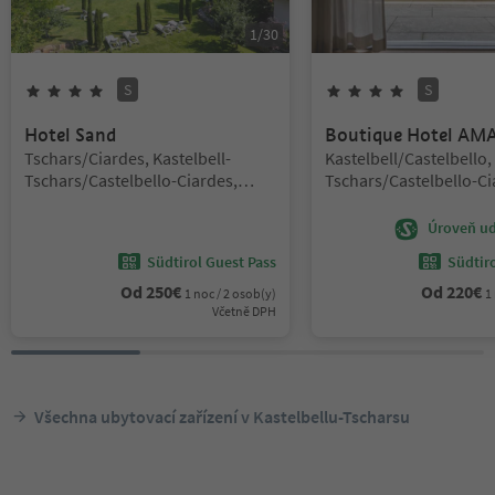
1
/
30
S
S
4
hvězdy
Superior
4
hvězdy
Superi
Hotel Sand
Boutique Hotel AM
Lokalita:
Lokalita:
Tschars/Ciardes, Kastelbell-
Kastelbell/Castelbello,
Tschars/Castelbello-Ciardes,
Tschars/Castelbello-Ci
Vinschgau/Val Venosta
Vinschgau/Val Venosta
Úroveň udr
Südtirol Guest Pass
Südtir
Od
250
€
Od
220
€
1 noc / 2 osob(y)
1
Včetně DPH
Všechna ubytovací zařízení v Kastelbellu-Tscharsu