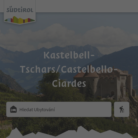
Kastelbell-
Tschars/Castelbello-
Ciardes
Hledat Ubytování