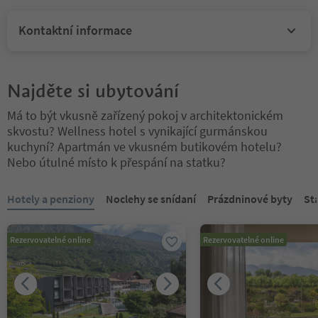
Kontaktní informace
Najděte si ubytování
Má to být vkusně zařízený pokoj v architektonickém
skvostu? Wellness hotel s vynikající gurmánskou
kuchyní? Apartmán ve vkusném butikovém hotelu?
Nebo útulné místo k přespání na statku?
Nacházíte se na tabulkovém posuvníku. Vyberte kartu pro zobraze
Hotely a penziony
Noclehy se snídaní
Prázdninové byty
St
Rezervovatelné online
Rezervovatelné online