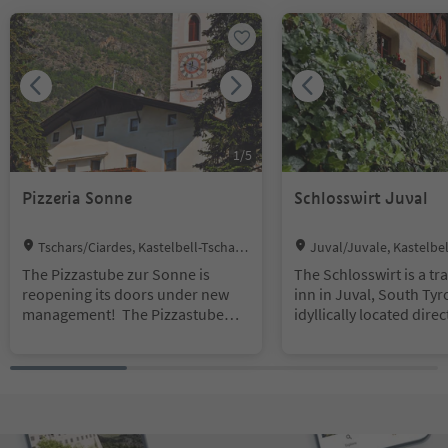
1
/
5
Pizzeria Sonne
Schlosswirt Juval
Location:
Location:
Tschars/Ciardes, Kastelbell-Tschar
Juval/Juvale, Kastelbe
s/Castelbello-Ciardes, Vinschgau/Val V
stelbello-Ciardes, Vinsch
The Pizzastube zur Sonne is
The Schlosswirt is a tr
enosta
sta
reopening its doors under new
inn in Juval, South Tyro
management! The Pizzastube
idyllically located dire
Zur Sonne is located in the heart
the famous Juval Castl
of Tschars. Not only in the
Surrounded by vineya
evening, but also at lunchtime, a
overlooking the Vinsch
large selection of pizzas made
it combines a historic
with fresh, regional and high-
with warm hospitality.
quality ingredients, as well as