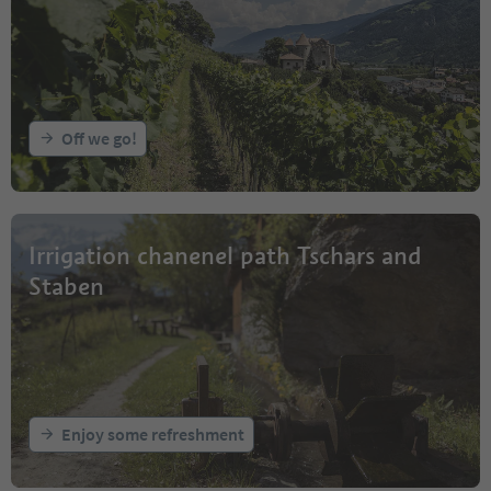
Off we go!
Irrigation chanenel path Tschars and
Staben
Enjoy some refreshment