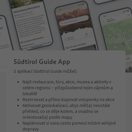
dishes from the restaurant
kitchen, are served.
Südtirol Guide App
S aplikací Südtirol Guide můžeš:
Najít restaurace, túry, akce, muzea a aktivity v
celém regionu – přizpůsobené tvým zájmům a
lokalitě
Rezervovat a přímo kupovat vstupenky na akce
Aktivovat geolokalizaci, abys měl(a) neustále
přehled, co se děje kolem, a snadno se
orientoval(a) podle mapy
Naplánovat si svou cestu pomocí místní veřejné
dopravy