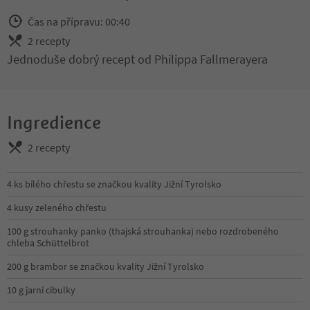
Čas na přípravu: 00:40
2 recepty
Jednoduše dobrý recept od Philippa Fallmerayera
Ingredience
2 recepty
4 ks bílého chřestu se značkou kvality Jižní Tyrolsko
4 kusy zeleného chřestu
100 g strouhanky panko (thajská strouhanka) nebo rozdrobeného
chleba Schüttelbrot
200 g brambor se značkou kvality Jižní Tyrolsko
10 g jarní cibulky