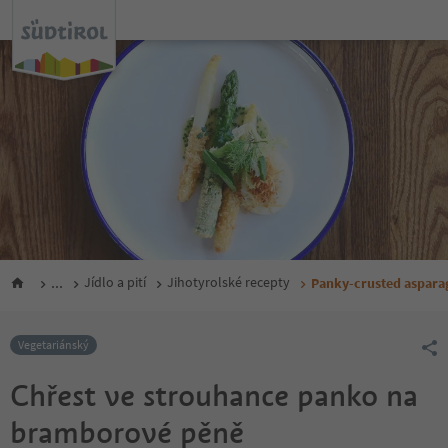
...
Jídlo a pití
Jihotyrolské recepty
Panky-crusted aspara
Vegetariánský
Chřest ve strouhance panko na
bramborové pěně