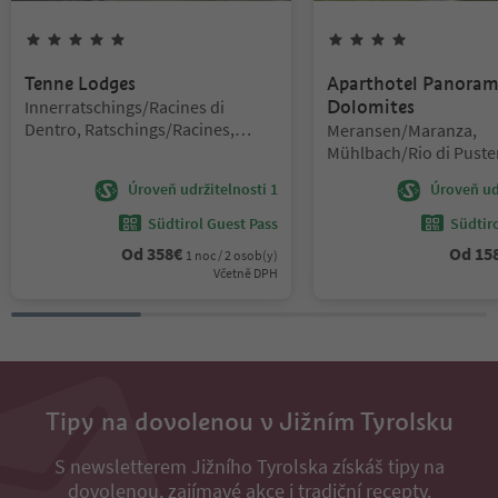
5
hvězdy
4
hvězdy
Tenne Lodges
Aparthotel Panoram
Lokalita:
Innerratschings/Racines di
Dolomites
Dentro, Ratschings/Racines,
Lokalita:
Meransen/Maranza,
Sterzing/Vipiteno and environs
Mühlbach/Rio di Puster
Brixen/Bressanone and
Úroveň udržitelnosti 1
Úroveň udr
Südtirol Guest Pass
Südtir
Od
358
€
Od
15
1 noc / 2 osob(y)
Včetně DPH
Tipy na dovolenou v Jižním Tyrolsku
S newsletterem Jižního Tyrolska získáš tipy na
dovolenou, zajímavé akce i tradiční recepty.