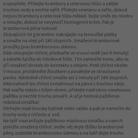
a opepřete. Přidejte brambory a celerovou hlízu a zalijte
trochou vody a nechte vařit. Přidejte smetanu a vařte, dokud
nejsou brambory a celerová hlíza měkké. Dejte směs do mixéru
a mixujte, dokud se nevytvoří homogenní krém. Pak je
bramborová pěna hotová!
Zbývajících 50 g brambor nakrájejte na tenoučké plátky
a smažte na oleji při 180 stupních. Smažené bramborové
proužky jsou bramborovou slámou.
Dále oloupejte chřest, předvařte ve vroucí vodě (asi 4 minuty)
a zabalte špičky do hliníkové fólie. Tím zamezíte tomu, aby se
při smažení dostaly do kontaktu s olejem. Poté chřest obalte:
V mouce, protáhněte žloutkem a poválejte ve strouhance
panko. Následně chřest smažte asi 2 minuty při 180 stupních.
Alternativně lze chřest osmahnout na pánvi s trochou oleje.
Pak svařte máslo s bílým vínem, přidejte nadrobno nasekanou
pažitku a nechte trochu povařit. A už je hotová pažitkovo-
máslová omáčka!
Otrhejte malé kousky bylinek nebo salátu a pak je namočte do
trochy vody z chřestu a soli.
Na talíř naaranžujte pažitkovo-máslovou omáčku a navrch
položte smažený chřest. Vedle něj dejte lžičku bramborové
pěny, ozdobte bramborovou slámou a na talíř dejte trochu