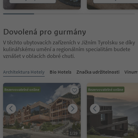
Dovolená pro gurmány
V těchto ubytovacích zařízeních v Jižním Tyrolsku se díky
kulinářskému umění a regionálním specialitám budete
vznášet v oblacích dobré chuti.
Nacházíte se na tabulkovém posuvníku. Vyberte kartu pro zobraze
Architektura Hotely
Bio Hotels
Značka udržitelnosti
Vinum
Rezervovatelné online
Rezervovatelné online
1
/
29