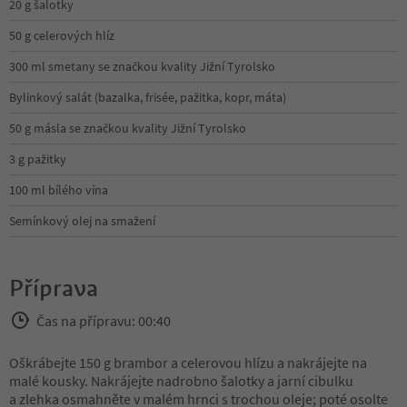
20 g šalotky
50 g celerových hlíz
300 ml smetany se značkou kvality Jižní Tyrolsko
Bylinkový salát (bazalka, frisée, pažitka, kopr, máta)
50 g másla se značkou kvality Jižní Tyrolsko
3 g pažitky
100 ml bílého vína
Semínkový olej na smažení
Příprava
Čas na přípravu: 00:40
Oškrábejte 150 g brambor a celerovou hlízu a nakrájejte na
malé kousky. Nakrájejte nadrobno šalotky a jarní cibulku
a zlehka osmahněte v malém hrnci s trochou oleje; poté osolte