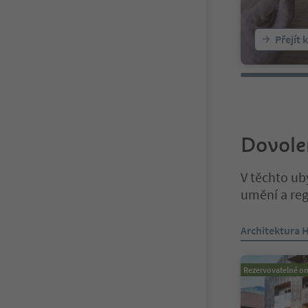
Přejít 
Dovole
V těchto ub
umění a reg
Nacházíte se n
Architektura 
Rezervovatelné on