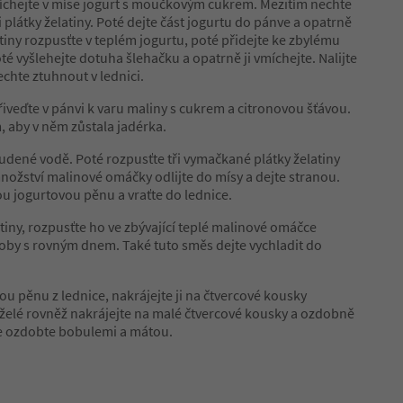
íchejte v míse jogurt s moučkovým cukrem. Mezitím nechte
plátky želatiny. Poté dejte část jogurtu do pánve a opatrně
tiny rozpusťte v teplém jogurtu, poté přidejte ke zbylému
é vyšlehejte dotuha šlehačku a opatrně ji vmíchejte. Nalijte
chte ztuhnout v lednici.
iveďte v pánvi k varu maliny s cukrem a citronovou šťávou.
, aby v něm zůstala jadérka.
udené vodě. Poté rozpusťte tři vymačkané plátky želatiny
množství malinové omáčky odlijte do mísy a dejte stranou.
lou jogurtovou pěnu a vraťte do lednice.
tiny, rozpusťte ho ve zbývající teplé malinové omáčce
doby s rovným dnem. Také tuto směs dejte vychladit do
ou pěnu z lednice, nakrájejte ji na čtvercové kousky
é želé rovněž nakrájejte na malé čtvercové kousky a ozdobně
vše ozdobte bobulemi a mátou.