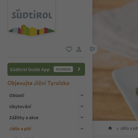
odkaz na menu
oblíbené
uživatelský odkaz
Südtirol Guide App
NOVINKA
Objevujte Jižní Tyrolsko
Oblasti
Ubytování
Zážitky a akce
Jídlo a pití
Jídlo a pit