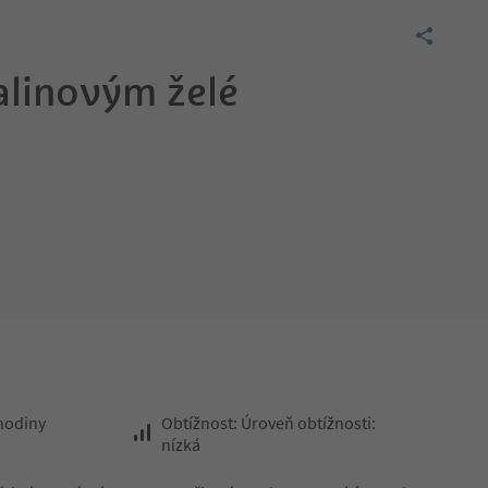
alinovým želé
 hodiny
Obtížnost: Úroveň obtížnosti:
nízká