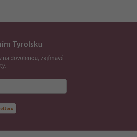
ním Tyrolsku
py na dovolenou, zajímavé
ty.
letteru