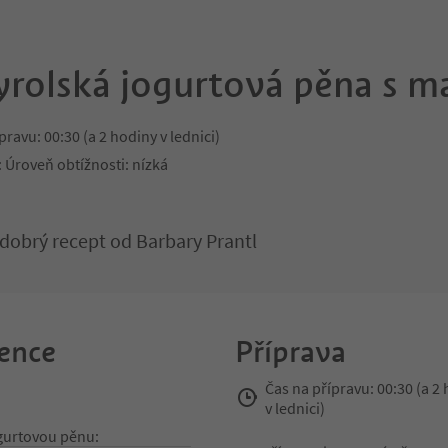
yrolská jogurtová pěna s m
pravu: 00:30 (a 2 hodiny v lednici)
 Úroveň obtížnosti: nízká
obrý recept od Barbary Prantl
ence
Příprava
Čas na přípravu: 00:30 (a 2
v lednici)
ogurtovou pěnu: