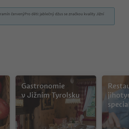
tramín červenýPro děti: jablečný džus se značkou kvality Jižní
Gastronomie
Restau
v Jižním Tyrolsku
jihoty
specia