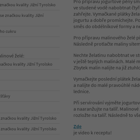
Pro přípravu jogurtové pěny sm
 značkou kvality Jižní Tyrolsko
ve studené vodě nabobtnat čtyři 
zahřejte. Vymačkané plátky žela
e značkou kvality Jižní
jogurtu a dobře promíchejte. Pot
směs do obdélníkové formy a ne
ho cukru
Pro přípravu malinového želé př
Následně protlačte maliny sítem
Nechte želatinu nabobtnat ve st
linové želé:
v ještě teplých malinách. Malé 
načkou kvality Jižní Tyrolsko
Zbytek malin nalijte na již ztuh
Vymačkejte poslední plátek žela
a nalijte do malé pravoúhlé ná
lednice.
 šťávy
Při servírování vyjměte jogurtov
a naaranžujte na talíř. Malinov
rozložte na talíř. Následně to 
 značkou kvality Jižní Tyrolsko
Zde
 značkou kvality Jižní Tyrolsko
je video k receptu!