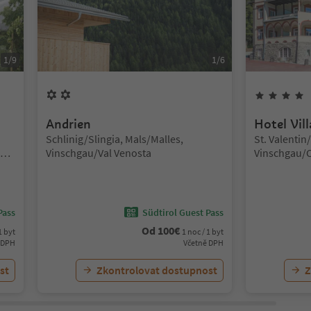
1
/
9
1
/
6
2
Květiny
Andrien
Hotel Vil
Lokalita:
Lokalita:
Schlinig/Slingia, Mals/Malles,
St. Valentin
Vinschgau/Val Venosta
Vinschgau/C
ine
Vinschgau/V
Pass
Südtirol Guest Pass
Od
100
€
1 byt
1 noc / 1 byt
 DPH
Včetně DPH
st
Zkontrolovat dostupnost
Z