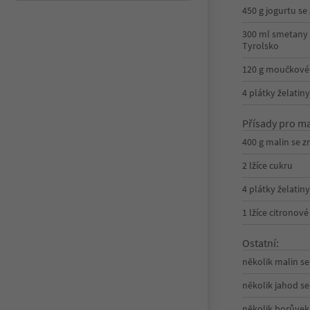
450 g jogurtu se
300 ml smetany s
Tyrolsko
120 g moučkové
4 plátky želatiny
Přísady pro ma
400 g malin se z
2 lžíce cukru
4 plátky želatiny
1 lžíce citronové
Ostatní:
několik malin se
několik jahod se
několik borůvek