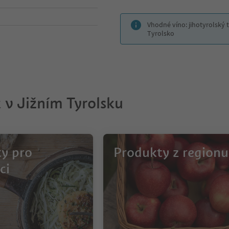
Vhodné víno: jihotyrolský 
Tyrolsko
 v Jižním Tyrolsku
y pro
Produkty z regionu
ci