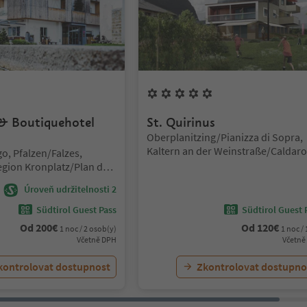
ězdy
Superior
5
Květiny
& Boutiquehotel
St. Quirinus
Lokalita:
Oberplanitzing/Pianizza di Sopra,
Kaltern an der Weinstraße/Caldaro
go, Pfalzen/Falzes,
sulla Strada del Vino, Alto Adige W
egion Kronplatz/Plan de
Road
Úroveň udržitelnosti 2
Südtirol Guest Pass
Südtirol Guest 
Od
200
€
Od
120
€
1 noc / 2 osob(y)
1 noc / 
Včetně DPH
Včetně
kontrolovat dostupnost
Zkontrolovat dostupno