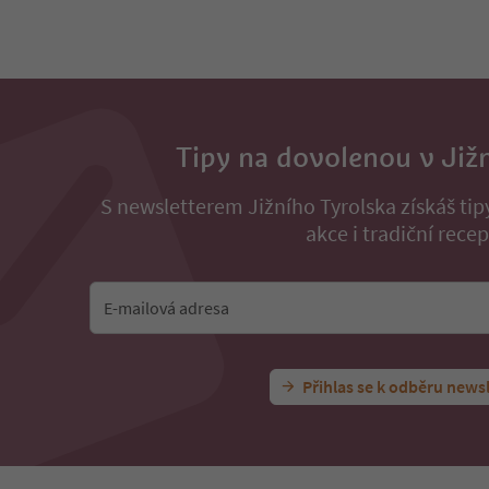
Tipy na dovolenou v Již
S newsletterem Jižního Tyrolska získáš ti
akce i tradiční recep
E-mailová adresa
Přihlas se k odběru news