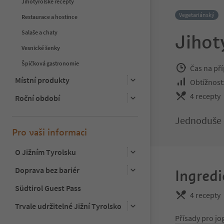
Jihotyrolské recepty
Vegetariánský
Restaurace a hostince
Salaše a chaty
Jihot
Vesnické šenky
Špičková gastronomie
Čas na pří
Místní produkty
Obtížnost:
4 recepty
Roční období
Jednoduše d
Pro vaši informaci
O Jižním Tyrolsku
Doprava bez bariér
Ingredi
Südtirol Guest Pass
4 recepty
Trvale udržitelné Jižní Tyrolsko
Přísady pro j