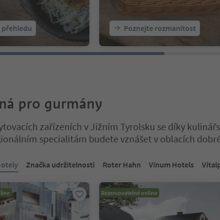
k přehledu
Poznejte rozmanitost
ná pro gurmány
ytovacích zařízeních v Jižním Tyrolsku se díky kuliná
ionálním specialitám budete vznášet v oblacích dobré
a tabulkovém posuvníku. Vyberte kartu pro zobrazení jejího obsahu
Hotely
Značka udržitelnosti
Roter Hahn
Vinum Hotels
Vital
line
Rezervovatelné online