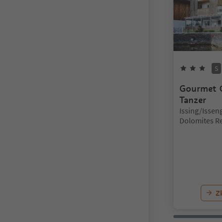
3
hv
S
Gourmet 
Tanzer
Lokalita:
Issing/Issen
Dolomites R
Corones
Z