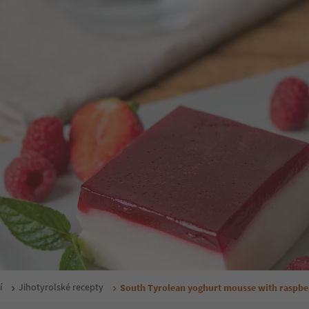
í
Jihotyrolské recepty
South Tyrolean yoghurt mousse with raspber