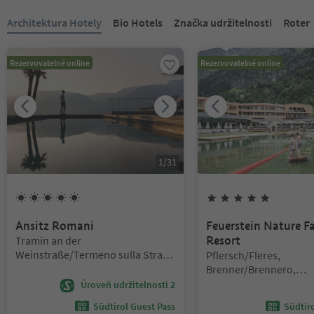
Nacházíte se na tabulkovém posuvníku. Vyberte kartu pro zobraze
Architektura Hotely
Bio Hotels
Značka udržitelnosti
Roter
Rezervovatelné online
Rezervovatelné online
1
/
31
5
Slunce
5
hvězdy
Ansitz Romani
Feuerstein Nature F
Lokalita:
Tramin an der
Resort
Weinstraße/Termeno sulla Strada
Lokalita:
Pflersch/Fleres,
del Vino, Alto Adige Wine Road
Brenner/Brennero,
Sterzing/Vipiteno and 
Úroveň udržitelnosti 2
Südtirol Guest Pass
Südtir