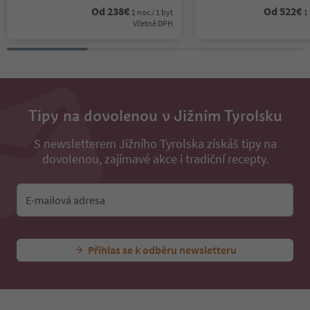
Od
238
€
Od
522
€
1 noc / 1 byt
1
Včetně DPH
Tipy na dovolenou v Jižním Tyrolsku
S newsletterem Jižního Tyrolska získáš tipy na
dovolenou, zajímavé akce i tradiční recepty.
E-mailová adresa
Přihlas se k odběru newsletteru