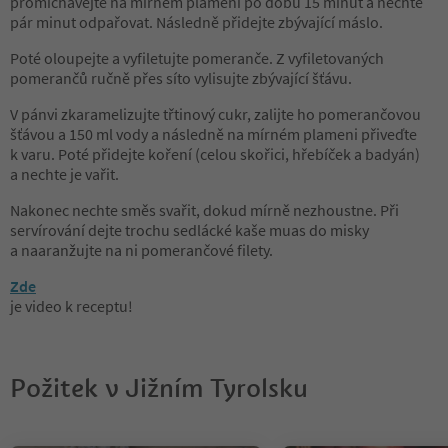
promíchávejte na mírném plameni po dobu 15 minut a nechte
pár minut odpařovat. Následně přidejte zbývající máslo.
Poté oloupejte a vyfiletujte pomeranče. Z vyfiletovaných
pomerančů ručně přes síto vylisujte zbývající šťávu.
V pánvi zkaramelizujte třtinový cukr, zalijte ho pomerančovou
šťávou a 150 ml vody a následně na mírném plameni přiveďte
k varu. Poté přidejte koření (celou skořici, hřebíček a badyán)
a nechte je vařit.
Nakonec nechte směs svařit, dokud mírně nezhoustne. Při
servírování dejte trochu sedlácké kaše muas do misky
a naaranžujte na ni pomerančové filety.
Zde
je video k receptu!
Požitek v Jižním Tyrolsku