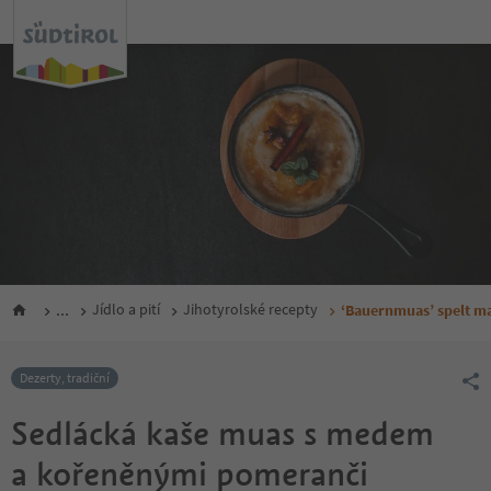
...
Jídlo a pití
Jihotyrolské recepty
‘Bauernmuas’ spelt m
Dezerty, tradiční
Sedlácká kaše muas s medem
a kořeněnými pomeranči