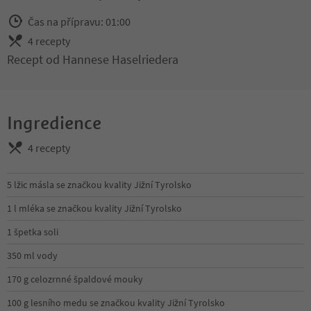
Čas na přípravu: 01:00
4 recepty
Recept od Hannese Haselriedera
Ingredience
4 recepty
5 lžic másla se značkou kvality Jižní Tyrolsko
1 l mléka se značkou kvality Jižní Tyrolsko
1 špetka soli
350 ml vody
170 g celozrnné špaldové mouky
100 g lesního medu se značkou kvality Jižní Tyrolsko