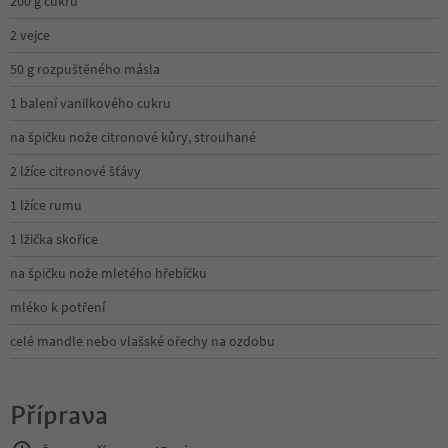
200 g cukru
2 vejce
50 g rozpuštěného másla
1 balení vanilkového cukru
na špičku nože citronové kůry, strouhané
2 lžíce citronové šťávy
1 lžíce rumu
1 lžička skořice
na špičku nože mletého hřebíčku
mléko k potření
celé mandle nebo vlašské ořechy na ozdobu
Příprava