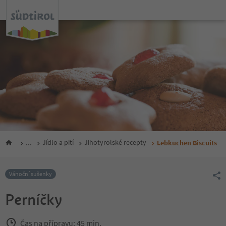
...
Jídlo a pití
Jihotyrolské recepty
Lebkuchen Biscuits
Vánoční sušenky
Perníčky
Čas na přípravu: 45 min.