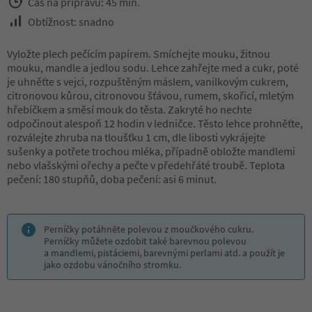
Čas na přípravu: 45 min.
Obtížnost: snadno
Vyložte plech pečícím papírem. Smíchejte mouku, žitnou
mouku, mandle a jedlou sodu. Lehce zahřejte med a cukr, poté
je uhněťte s vejci, rozpuštěným máslem, vanilkovým cukrem,
citronovou kůrou, citronovou šťávou, rumem, skořicí, mletým
hřebíčkem a směsí mouk do těsta. Zakryté ho nechte
odpočinout alespoň 12 hodin v ledničce. Těsto lehce prohněťte,
rozválejte zhruba na tloušťku 1 cm, dle libosti vykrájejte
sušenky a potřete trochou mléka, případně obložte mandlemi
nebo vlašskými ořechy a pečte v předehřáté troubě. Teplota
pečení: 180 stupňů, doba pečení: asi 6 minut.
Perníčky potáhněte polevou z moučkového cukru.
Perníčky můžete ozdobit také barevnou polevou
a mandlemi, pistáciemi, barevnými perlami atd. a použít je
jako ozdobu vánočního stromku.