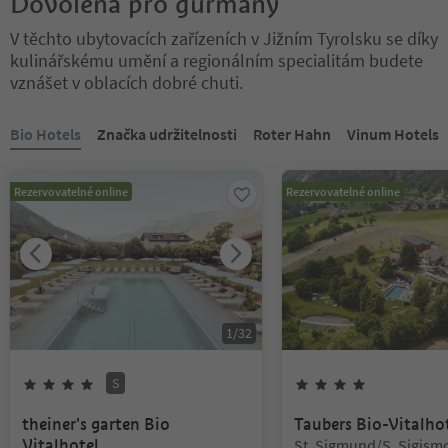
Dovolená pro gurmány
V těchto ubytovacích zařízeních v Jižním Tyrolsku se díky
kulinářskému umění a regionálním specialitám budete
vznášet v oblacích dobré chuti.
Nacházíte se na tabulkovém posuvníku. Vyberte kartu pro zobraze
Bio Hotels
Značka udržitelnosti
Roter Hahn
Vinum Hotels
Rezervovatelné online
Rezervovatelné online
1
/
32
S
4
hvězdy
Superior
4
hvězdy
theiner's garten Bio
Taubers Bio-Vitalho
Lokalita:
Vitalhotel
St. Sigmund/S. Sigism