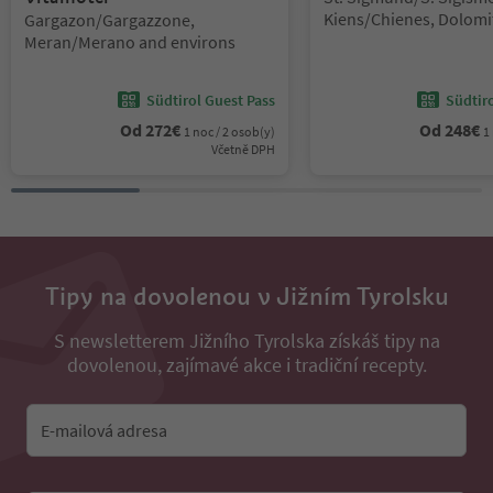
Lokalita:
Kiens/Chienes, Dolomi
Gargazon/Gargazzone,
Kronplatz/Plan de Cor
Meran/Merano and environs
Südtirol Guest Pass
Südtir
Od
272
€
Od
248
€
1 noc / 2 osob(y)
1
Včetně DPH
Tipy na dovolenou v Jižním Tyrolsku
S newsletterem Jižního Tyrolska získáš tipy na
dovolenou, zajímavé akce i tradiční recepty.
E-mailová adresa