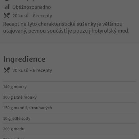
Obtížnost: snadno
20 kusů – 6 recepty
Recept na tyto charakteristické sušenky je většinou
utajovaný, pevnou součástí je pouze jihotyrolský med.
Ingredience
20 kusů – 6 recepty
140 g mouky
360 g žitné mouky
150 g mandlí, strouhaných
10 g jedlé sody
200 g medu