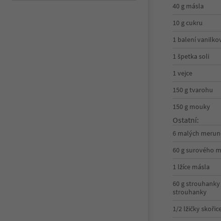
40 g másla
10 g cukru
1 balení vanilk
1 špetka soli
1 vejce
150 g tvarohu
150 g mouky
Ostatní:
6 malých merun
60 g surového 
1 lžíce másla
60 g strouhanky 
strouhanky
1/2 lžičky skořic