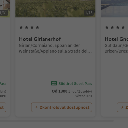
1
/
31
1
/
15
4
hvězdy
Hotel Girlanerhof
Hotel Gno
Lokalita:
Lokalita:
Girlan/Cornaiano, Eppan an der
Gufidaun/G
Weinstaße/Appiano sulla Strada del
Brixen/Bres
Vino, Alto Adige Wine Road
Pass
Südtirol Guest Pass
Od
130
€
ob(y)
1 noc / 2 osob(y)
 DPH
Včetně DPH
st
Zkontrolovat dostupnost
Z