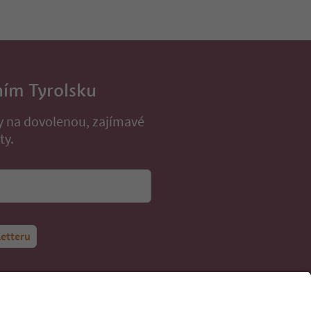
ním Tyrolsku
py na dovolenou, zajímavé
ty.
letteru