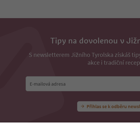
Tipy na dovolenou v Již
S newsletterem Jižního Tyrolska získáš ti
akce i tradiční recep
E-mailová adresa
Přihlas se k odběru news