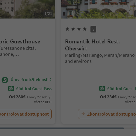
1
/
21
hvězdy
4
hvězdy
Superior
S
toric Guesthouse
Romantik Hotel Rest.
/Bressanone città,
Oberwirt
sanone,
Lokalita:
Marling/Marlengo, Meran/Merano
sanone and environs
and environs
Úroveň udržitelnosti 2
Südtirol Guest Pass
Südtirol Guest 
Od
280
€
Od
234
€
1 noc / 2 osob(y)
1 noc / 2 os
Včetně DPH
Včetně
kontrolovat dostupnost
Zkontrolovat dostupno