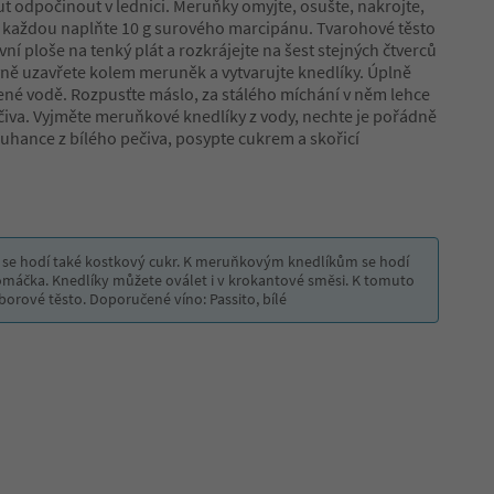
ut odpočinout v lednici. Meruňky omyjte, osušte, nakrojte,
a každou naplňte 10 g surového marcipánu. Tvarohové těsto
í ploše na tenký plát a rozkrájejte na šest stejných čtverců
pevně uzavřete kolem meruněk a vytvarujte knedlíky. Úplně
lené vodě. Rozpusťte máslo, za stálého míchání v něm lehce
čiva. Vyjměte meruňkové knedlíky z vody, nechte je pořádně
rouhance z bílého pečiva, posypte cukrem a skořicí
 se hodí také kostkový cukr. K meruňkovým knedlíkům se hodí
máčka. Knedlíky můžete oválet i v krokantové směsi. K tomuto
orové těsto. Doporučené víno: Passito, bílé