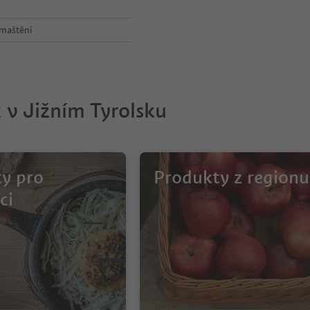
omaštění
 v Jižním Tyrolsku
y pro
Produkty z regionu
ci