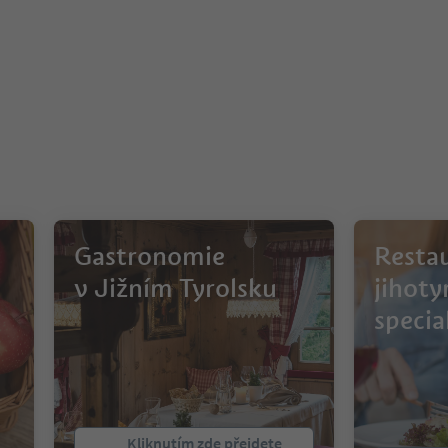
Gastronomie
Restau
v Jižním Tyrolsku
jihoty
specia
Kliknutím zde přejdete