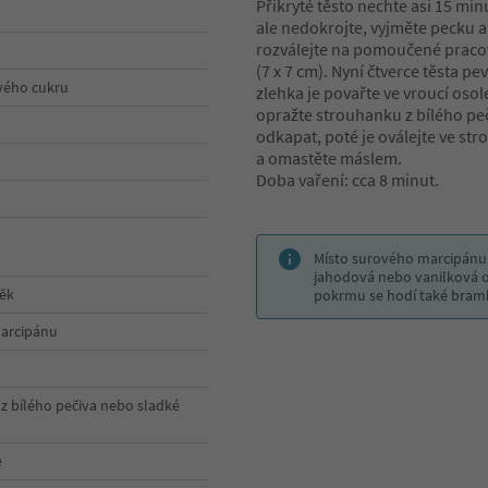
Přikryté těsto nechte asi 15 min
ale nedokrojte, vyjměte pecku 
rozválejte na pomoučené pracovn
(7 x 7 cm). Nyní čtverce těsta 
ového cukru
zlehka je povařte ve vroucí oso
opražte strouhanku z bílého pe
odkapat, poté je oválejte ve st
a omastěte máslem.
Doba vaření: cca 8 minut.
Místo surového marcipánu
jahodová nebo vanilková o
ěk
pokrmu se hodí také bramb
marcipánu
z bílého pečiva nebo sladké
e