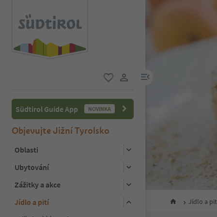
odkaz na menu
oblíbené
uživatelský odkaz
Südtirol Guide App
NOVINKA
Objevujte Jižní Tyrolsko
Oblasti
Ubytování
Zážitky a akce
Jídlo a pití
Jídlo a pit