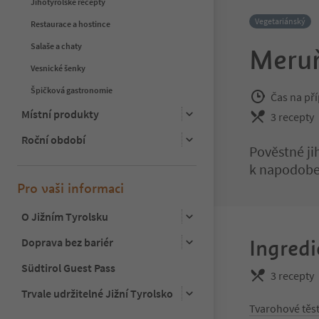
Jihotyrolské recepty
Vegetariánský
Restaurace a hostince
Salaše a chaty
Meruň
Vesnické šenky
Špičková gastronomie
Čas na pří
Místní produkty
3 recepty
Roční období
Pověstné ji
k napodobe
Pro vaši informaci
O Jižním Tyrolsku
Doprava bez bariér
Ingredi
Südtirol Guest Pass
3 recepty
Trvale udržitelné Jižní Tyrolsko
Tvarohové těst