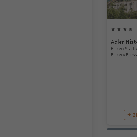
4
Adler His
Lokalita:
Brixen Stadt
Brixen/Bres
Brixen/Bres
Z