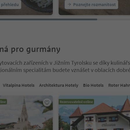
k přehledu
Poznejte rozmanitost
ná pro gurmány
ytovacích zařízeních v Jižním Tyrolsku se díky kuliná
ionálním specialitám budete vznášet v oblacích dobré
a tabulkovém posuvníku. Vyberte kartu pro zobrazení jejího obsahu
Vitalpina Hotels
Architektura Hotely
Bio Hotels
Roter Hah
line
Rezervovatelné online