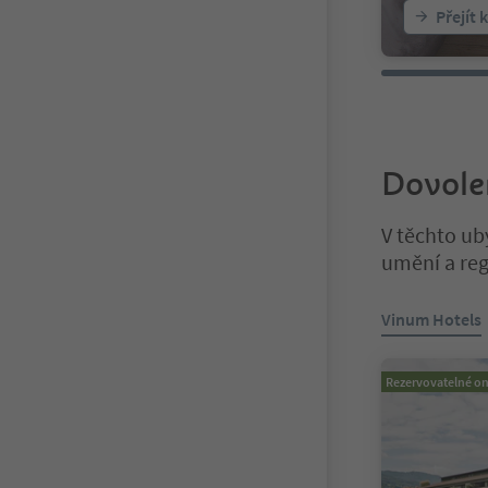
Přejít 
Dovole
V těchto ub
umění a reg
Nacházíte se n
Vinum Hotels
Rezervovatelné on