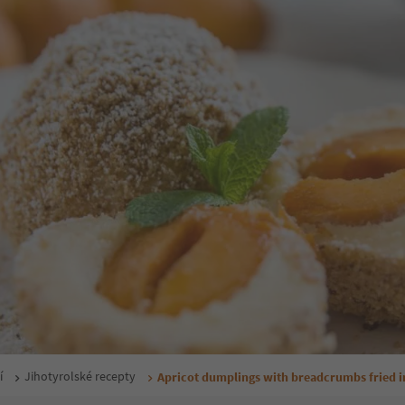
í
Jihotyrolské recepty
Apricot dumplings with breadcrumbs fried i