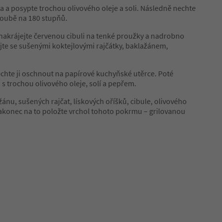
ka a posypte trochou olivového oleje a soli. Následně nechte
troubě na 180 stupňů.
 nakrájejte červenou cibuli na tenké proužky a nadrobno
jte se sušenými koktejlovými rajčátky, baklažánem,
echte ji oschnout na papírové kuchyňské utěrce. Poté
s trochou olivového oleje, solí a pepřem.
žánu, sušených rajčat, lískových oříšků, cibule, olivového
a nakonec na to položte vrchol tohoto pokrmu – grilovanou