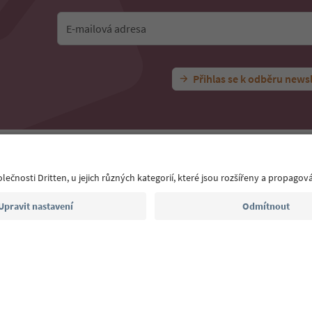
E-mailová adresa
Přihlas se k odběru news
 App
te nás
Tisk
MICE
Zásady ochrany osobních údajů
Podmínky a 