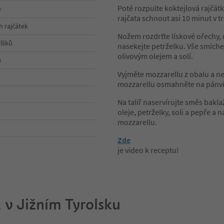
Poté rozpulte koktejlová rajčát
e
rajčata schnout asi 10 minut v 
h rajčátek
Nožem rozdrťte lískové ořechy,
říšků
nasekejte petrželku. Vše smíche
olivovým olejem a solí.
)
Vyjměte mozzarellu z obalu a n
mozzarellu osmahněte na pánvi 
Na talíř naservírujte směs bakla
oleje, petrželky, soli a pepře 
mozzarellu.
Zde
je video k receptu!
 v Jižním Tyrolsku