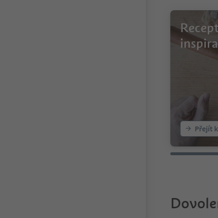
Recept
inspira
Přejít 
Dovole