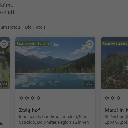
řskému
 chuti.
. Stiskněte Enter nebo Mezerník pro vstup do karty posuvníku. Sti
num Hotels
Bio Hotels
Rezervovatelné online
Rezervovatelné o
1
/
20
1
/
22
4
Květiny
3
Kv
Zwiglhof
Meral in 
Lokalita:
Lokalita:
Innichen/S. Candido, Innichen/San
St. Michael/
Candido, Dolomites Region 3 Zinnen
Eppan/Appia
a,
Weinstaße/A