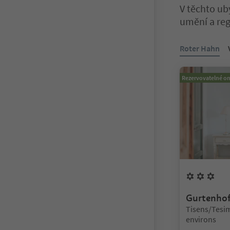
V těchto ub
umění a reg
Nacházíte se n
Roter Hahn
Rezervovatelné on
3
Kv
Gurtenho
Lokalita:
Tisens/Tesi
environs