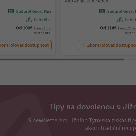
Alto Adige Wine Road
Südtirol Guest Pass
Südtirol Guest 
Bett+Bike
Bett+
Od
100
€
Od
114
€
1 noc / 1 byt
1 noc / 2 os
Včetně DPH
Včetně
kontrolovat dostupnost
Zkontrolovat dostupno
Tipy na dovolenou v Již
S newsletterem Jižního Tyrolska získáš ti
akce i tradiční recep