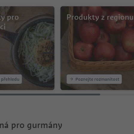
y pro
Produkty z regionu
ci
k přehledu
Poznejte rozmanitost
ná pro gurmány