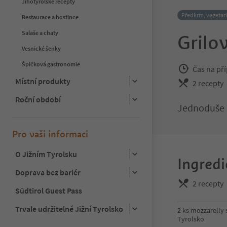
Jihotyrolské recepty
Předkrm, vegetar
Restaurace a hostince
Salaše a chaty
Grilo
Vesnické šenky
Špičková gastronomie
Čas na pří
Místní produkty
2 recepty
Roční období
Jednoduše d
Pro vaši informaci
O Jižním Tyrolsku
Ingredi
Doprava bez bariér
2 recepty
Südtirol Guest Pass
Trvale udržitelné Jižní Tyrolsko
2 ks mozzarelly 
Tyrolsko