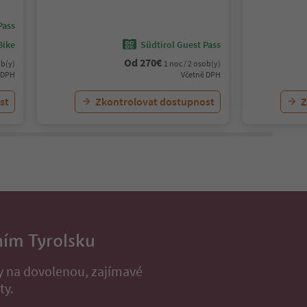
Vino, Alto 
Pass
Bike
Südtirol Guest Pass
Od
270
€
ob(y)
1 noc / 2 osob(y)
 DPH
Včetně DPH
st
Zkontrolovat dostupnost
Z
ním Tyrolsku
py na dovolenou, zajímavé
ty.