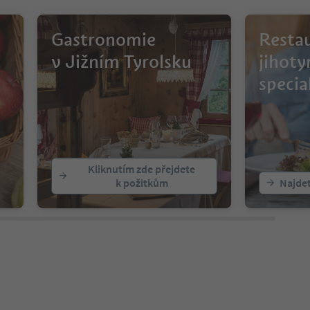
Gastronomie
Restau
v Jižním Tyrolsku
jihoty
specia
Kliknutím zde přejdete
k požitkům
Najde