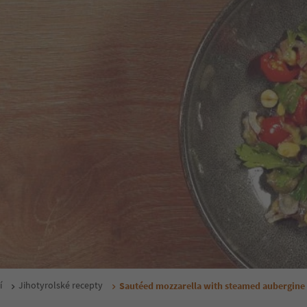
í
Jihotyrolské recepty
Sautéed mozzarella with steamed aubergine