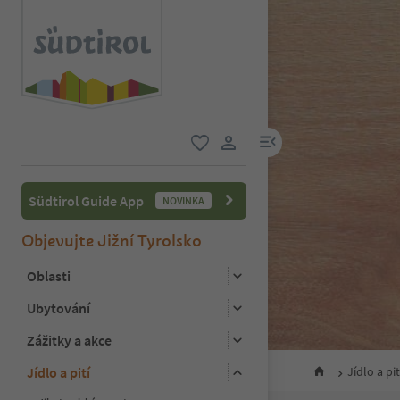
odkaz na menu
oblíbené
uživatelský odkaz
Südtirol Guide App
NOVINKA
Objevujte Jižní Tyrolsko
Oblasti
Ubytování
Zážitky a akce
Jídlo a pití
Jídlo a pit