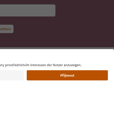
letteru
Jazyk: Čeština
ujednání
Tiráž
Zásady používání souborů cookie