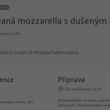
iánský
vaná mozzarella s dušeným
pravu: 01:00
obrý recept od Philippa Fallmerayera
ence
Příprava
Čas na přípravu: 01:00
Dejte baklažán na plech, zabalte
se značkou kvality Jižní
180 stupňů. Poté odstraňte slup