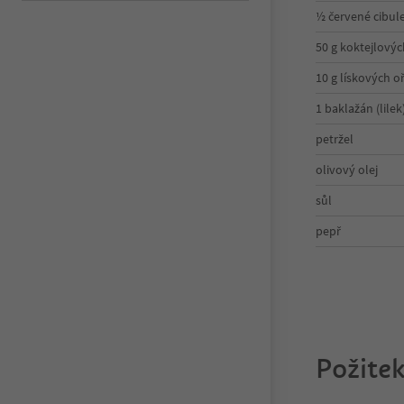
½ červené cibul
50 g koktejlovýc
10 g lískových o
1 baklažán (lilek
petržel
olivový olej
sůl
pepř
Požitek