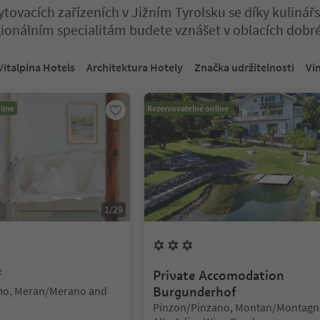
ytovacích zařízeních v Jižním Tyrolsku se díky kuliná
ionálním specialitám budete vznášet v oblacích dobré
a tabulkovém posuvníku. Vyberte kartu pro zobrazení jejího obsahu
Vitalpina Hotels
Architektura Hotely
Značka udržitelnosti
Vi
line
Rezervovatelné online
1
/
29
ětiny
3
Květiny
f
Private Accomodation
mo, Meran/Merano and
Burgunderhof
Lokalita:
Pinzon/Pinzano, Montan/Montagn