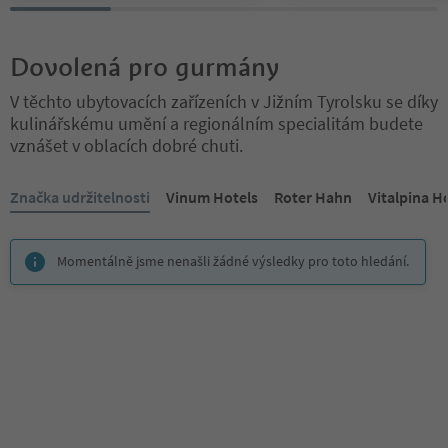
Dovolená pro gurmány
V těchto ubytovacích zařízeních v Jižním Tyrolsku se díky
kulinářskému umění a regionálním specialitám budete
vznášet v oblacích dobré chuti.
Nacházíte se na tabulkovém posuvníku. Vyberte kartu pro zobraze
Značka udržitelnosti
Vinum Hotels
Roter Hahn
Vitalpina H
Momentálně jsme nenašli žádné výsledky pro toto hledání.