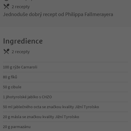
2 recepty
Jednoduše dobrý recept od Philippa Fallmerayera
Ingredience
2 recepty
100 g rýže Carnaroli
80 g fíků
50 g cibule
1 jihotyrolské jablko s CHZO
50 ml jablečného octa se značkou kvality Jižní Tyrolsko
20 g másla se značkou kvality Jižní Tyrolsko
20 g parmazánu