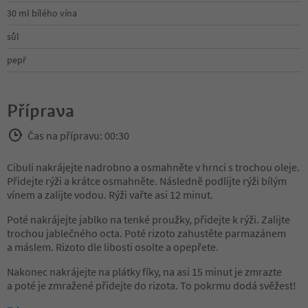
30 ml bílého vína
sůl
pepř
Příprava
Čas na přípravu: 00:30
Cibuli nakrájejte nadrobno a osmahněte v hrnci s trochou oleje.
Přidejte rýži a krátce osmahněte. Následně podlijte rýži bílým
vínem a zalijte vodou. Rýži vařte asi 12 minut.
Poté nakrájejte jablko na tenké proužky, přidejte k rýži. Zalijte
trochou jablečného octa. Poté rizoto zahustěte parmazánem
a máslem. Rizoto dle libosti osolte a opepřete.
Nakonec nakrájejte na plátky fíky, na asi 15 minut je zmrazte
a poté je zmražené přidejte do rizota. To pokrmu dodá svěžest!