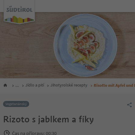
...
Jídlo a pití
Jihotyrolské recepty
Risotto mit Apfel und 
Vegetariánský
Rizoto s jablkem a fíky
Čas na přípravu: 00:30