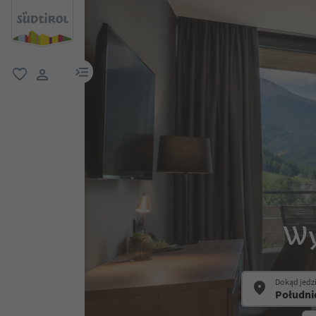
link menu
ulubione
link użytkownika
Wy
Dokąd jedz