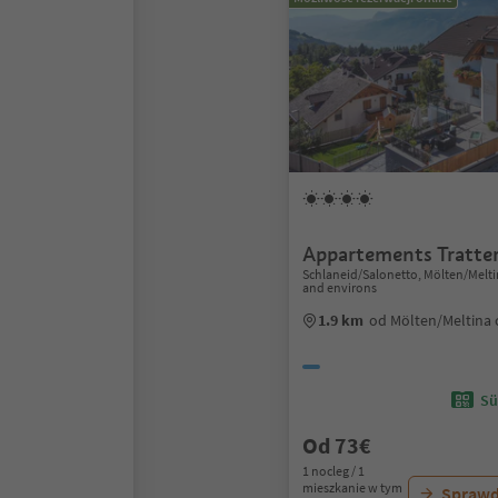
Appartements Tratte
Schlaneid/Salonetto, Mölten/Melt
and environs
1.9 km
od Mölten/Meltina
Sü
Od 73€
1 nocleg / 1
mieszkanie w tym
Sprawd