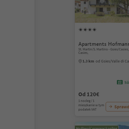
Apartments Hofman
St. Martin/S. Martino - Gsies/Casies,
Casies,
1.3 km
od Gsies/Valle di C
Sü
Od 120€
1 nocleg / 1
mieszkanie w tym
Sprawd
podatek VAT
Możliwość rezerwacji online