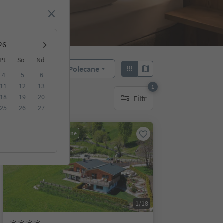
Pt
So
Nd
Polecane
Sortuj według:
4
5
6
11
12
13
1
18
19
20
Filtr
1 aktywny filtr
25
26
27
Możliwość rezerwacji online
1/18