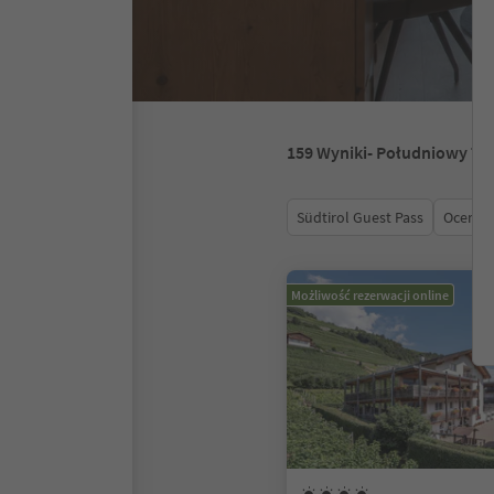
159
Wyniki
- Południowy Ty
Südtirol Guest Pass
Ocena
Możliwość rezerwacji online