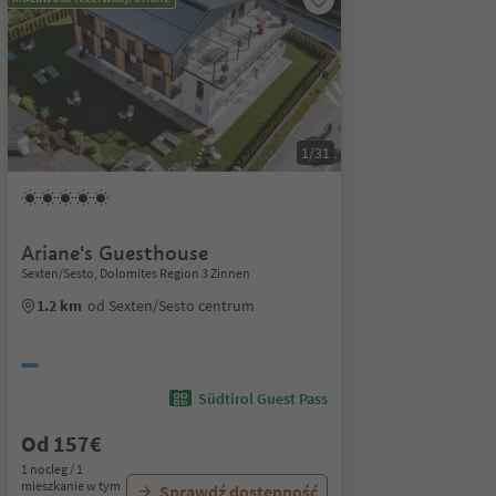
1/31
Ariane's Guesthouse
Sexten/Sesto, Dolomites Region 3 Zinnen
1.2 km
od Sexten/Sesto centrum
Südtirol Guest Pass
Od 157€
1 nocleg / 1
mieszkanie w tym
Sprawdź dostępność