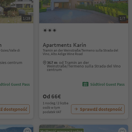
1/28
1/7
n
Apartments Karin
 Gsies/Valle di
Tramin an der Weinstraße/Termeno sulla Strada del
Vino, Alto Adige Wine Road
asies centrum
367 m
od Tramin an der
Weinstraße/Termeno sulla Strada del Vino
centrum
dtirol Guest Pass
Südtirol Guest Pass
Od 66€
1 nocleg / 2 liczba
osób w tym
ź dostępność
Sprawdź dostępność
podatek VAT
Możliwość rezerwacji online