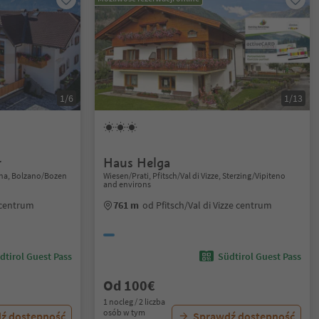
1/6
1/13
r
Haus Helga
ina, Bolzano/Bozen
Wiesen/Prati, Pfitsch/Val di Vizze, Sterzing/Vipiteno
and environs
 centrum
761 m
od Pfitsch/Val di Vizze centrum
dtirol Guest Pass
Südtirol Guest Pass
Od 100€
1 nocleg / 2 liczba
osób w tym
ź dostępność
Sprawdź dostępność