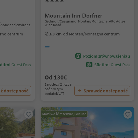
Mountain Inn Dorfner
,
Gschnon/Casignano, Montan/Montagna, Alto Adige
sanone and environs
Wine Road
urno centrum
3.3 km
od Montan/Montagna centrum
Poziom zrównoważenia 2
dtirol Guest Pass
Südtirol Guest Pass
Od 130€
1 nocleg / 2 liczba
osób w tym
ź dostępność
Sprawdź dostępność
podatek VAT
Możliwość rezerwacji online