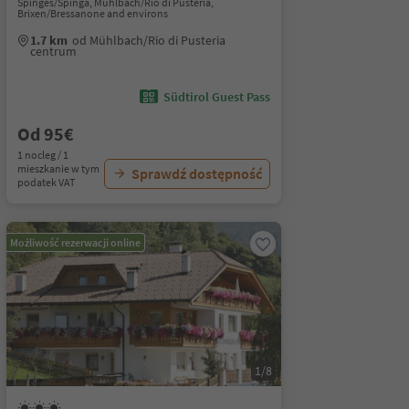
Spinges/Spinga, Mühlbach/Rio di Pusteria,
Brixen/Bressanone and environs
1.7 km
od Mühlbach/Rio di Pusteria
centrum
Südtirol Guest Pass
Od 95€
1 nocleg / 1
mieszkanie w tym
Sprawdź dostępność
podatek VAT
Możliwość rezerwacji online
1/8