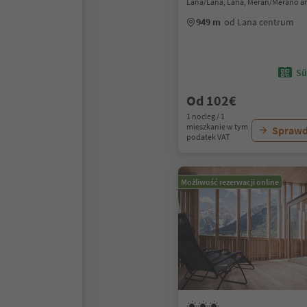
Lana/Lana, Lana, Meran/Merano a
949 m
od Lana centrum
Sü
Od 102€
1 nocleg / 1
mieszkanie w tym
Sprawd
podatek VAT
Możliwość rezerwacji online