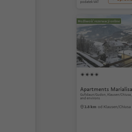
podatek VAT
Możliwość rezerwacji online
Apartments Marialis
Gufidaun/Gudon, Klausen/Chiusa,
and environs
2.8 km
od Klausen/Chiusa