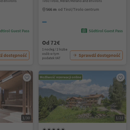
nd environs
Tirol/Tirolo, Meran/Merano and environs
566 m
od Tirol/Tirolo centrum
dtirol Guest Pass
Südtirol Guest Pass
Od 72€
1 nocleg / 2 liczba
osób w tym
ź dostępność
Sprawdź dostępność
podatek VAT
Możliwość rezerwacji online
1/30
1/22