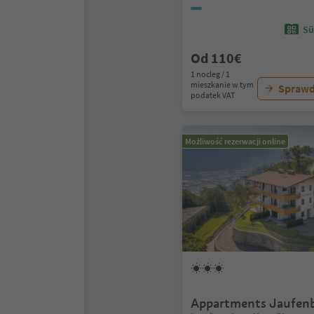
Sü
Od 110€
1 nocleg / 1
mieszkanie w tym
Sprawd
podatek VAT
Możliwość rezerwacji online
Appartments Jaufenb