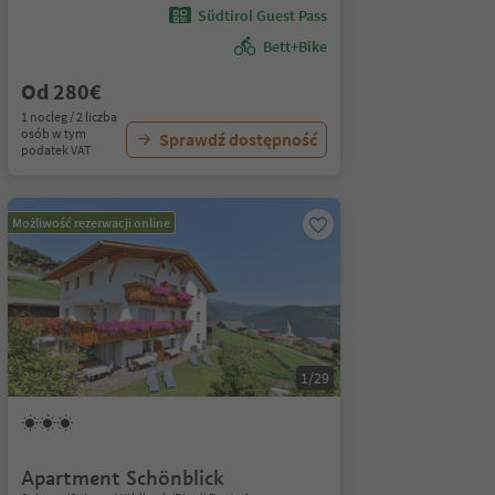
Südtirol Guest Pass
Bett+Bike
Od 280€
1 nocleg / 2 liczba
osób w tym
Sprawdź dostępność
podatek VAT
Możliwość rezerwacji online
1/29
Apartment Schönblick