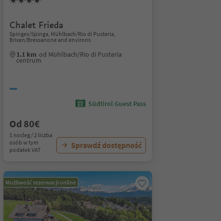
Chalet Frieda
Spinges/Spinga, Mühlbach/Rio di Pusteria,
Brixen/Bressanone and environs
1.1 km
od Mühlbach/Rio di Pusteria
centrum
Südtirol Guest Pass
Od 80€
1 nocleg / 2 liczba
osób w tym
Sprawdź dostępność
podatek VAT
Możliwość rezerwacji online