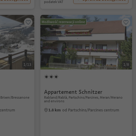
podatek VAT
Możliwość rezerwacji online
1/13
1/8
a
Appartement Schnitzer
 Brixen/Bressanone
Rabland/Rablà, Partschins/Parcines, Meran/Merano
and environs
 centrum
1.8 km
od Partschins/Parcines centrum