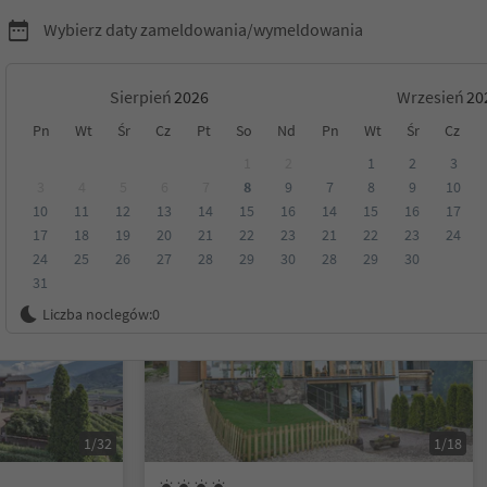
Wybierz daty zameldowania/wymeldowania
Sierpień
Wrzesień
Pn
Wt
Śr
Cz
Pt
So
Nd
Pn
Wt
Śr
Cz
rol
1
2
1
2
3
3
4
5
6
7
8
9
7
8
9
10
10
11
12
13
14
15
16
14
15
16
17
Kategoria
Opcje wyżywienia
Ekologiczne zakwaterowanie
17
18
19
20
21
22
23
21
22
23
24
24
25
26
27
28
29
30
28
29
30
31
Możliwość rezerwacji online
Liczba noclegów:
0
1/32
1/18