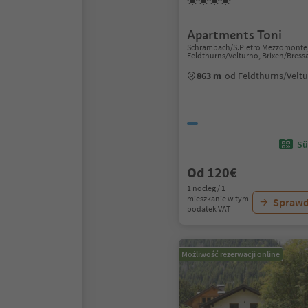
Apartments Toni
Schrambach/S.Pietro Mezzomonte
Feldthurns/Velturno, Brixen/Bres
863 m
od Feldthurns/Velt
Sü
Od 120€
1 nocleg / 1
mieszkanie w tym
Sprawd
podatek VAT
Możliwość rezerwacji online