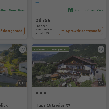
dtirol Guest Pass
Südtirol Guest Pass
Od 75€
1 nocleg / 1
mieszkanie w tym
ź dostępność
Sprawdź dostępność
podatek VAT
Możliwość rezerwacji online
1/17
1/2
lick
Haus Ortswies 37