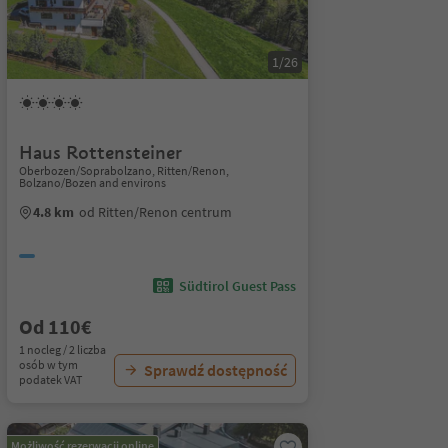
1/26
Haus Rottensteiner
Oberbozen/Soprabolzano, Ritten/Renon,
Bolzano/Bozen and environs
4.8 km
od Ritten/Renon centrum
Südtirol Guest Pass
Od 110€
1 nocleg / 2 liczba
osób w tym
Sprawdź dostępność
podatek VAT
Możliwość rezerwacji online